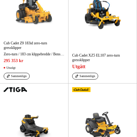
Cub Cadet Z9 183id zero-turn
gressklipper
Zero-turn / 183 cm klippebredde / Bensindrevet
Cub Cadet XZ5 EL107 zero-turn
gressklipper
295 353 kr
Utgått
Utsolgt
Sammenlign
Sammenlign