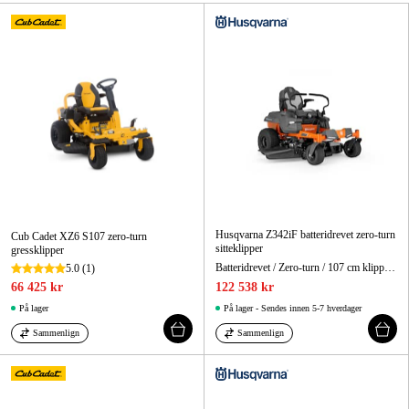
Hjem og fritid
Kampanjer
Varemerker
Artikler og guider
Kontakt
Husqvarna Z342iF batteridrevet zero-turn
Cub Cadet XZ6 S107 zero-turn
Vanlige spørsmål
sitteklipper
gressklipper
Batteridrevet / Zero-turn / 107 cm klippebredde
5.0
(1)
66 425 kr
122 538 kr
På lager
På lager - Sendes innen 5-7 hverdager
Sammenlign
Sammenlign