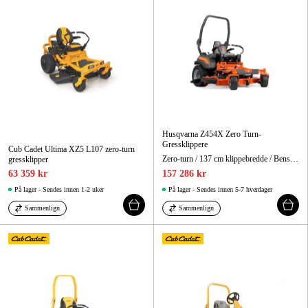
Husqvarna Z454X Zero Turn-
Gressklippere
Cub Cadet Ultima XZ5 L107 zero-turn
Zero-turn / 137 cm klippebredde / Bensindrevet
gressklipper
63 359 kr
157 286 kr
På lager - Sendes innen 1-2 uker
På lager - Sendes innen 5-7 hverdager
Sammenlign
Sammenlign