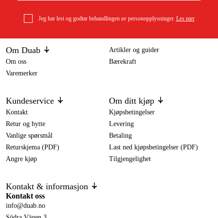
Jeg har lest og godtar behandlingen av personopplysninger.
Les mer
Om Duab
Artikler og guider
Om oss
Bærekraft
Varemerker
Kundeservice
Om ditt kjøp
Kontakt
Kjøpsbetingelser
Retur og bytte
Levering
Vanlige spørsmål
Betaling
Returskjema (PDF)
Last ned kjøpsbetingelser (PDF)
Angre kjøp
Tilgjengelighet
Kontakt & informasjon
Kontakt oss
info@duab.no
Södra Vägen 3