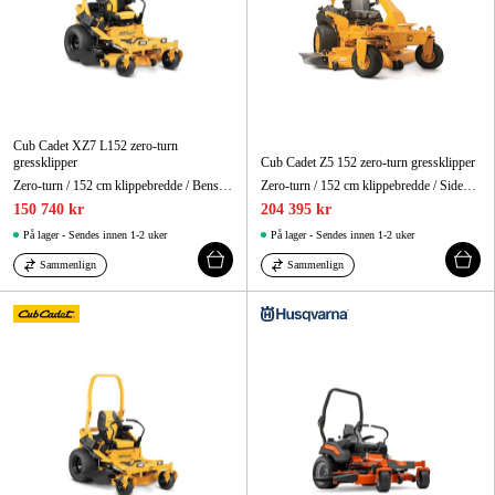
Cub Cadet XZ7 L152 zero-turn
gressklipper
Cub Cadet Z5 152 zero-turn gressklipper
Zero-turn / 152 cm klippebredde / Bensindrevet
Zero-turn / 152 cm klippebredde / Sideutkast
150 740 kr
204 395 kr
På lager - Sendes innen 1-2 uker
På lager - Sendes innen 1-2 uker
Sammenlign
Sammenlign