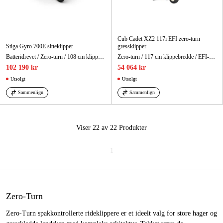
Cub Cadet XZ2 117i EFI zero-turn
Stiga Gyro 700E sitteklipper
gressklipper
Batteridrevet / Zero-turn / 108 cm klippebredde
Zero-turn / 117 cm klippebredde / EFI-motor
102 190 kr
54 064 kr
Utsolgt
Utsolgt
Sammenlign
Sammenlign
Viser 22 av 22
Produkter
1
Zero-Turn
Zero-Turn spakkontrollerte rideklippere er et ideelt valg for store hager og