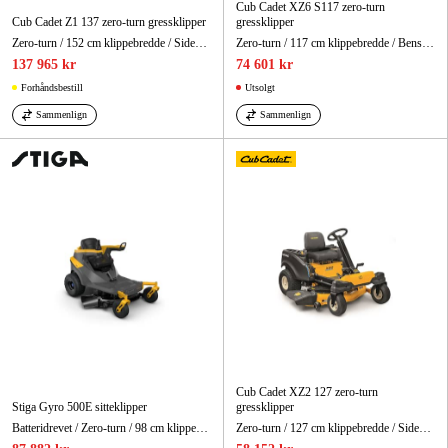
Cub Cadet XZ6 S117 zero-turn
Cub Cadet Z1 137 zero-turn gressklipper
gressklipper
Zero-turn / 152 cm klippebredde / Sideutkast
Zero-turn / 117 cm klippebredde / Bensindrevet
137 965 kr
74 601 kr
Forhåndsbestill
Utsolgt
Sammenlign
Sammenlign
Cub Cadet XZ2 127 zero-turn
Stiga Gyro 500E sitteklipper
gressklipper
Batteridrevet / Zero-turn / 98 cm klippebredde
Zero-turn / 127 cm klippebredde / Sideutkast