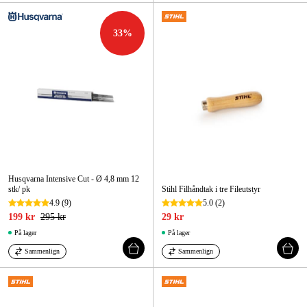
33
%
Husqvarna Intensive Cut - Ø 4,8 mm 12
stk/ pk
Stihl Filhåndtak i tre Fileutstyr
4.9
(9)
5.0
(2)
199 kr
295 kr
29 kr
På lager
På lager
Sammenlign
Sammenlign