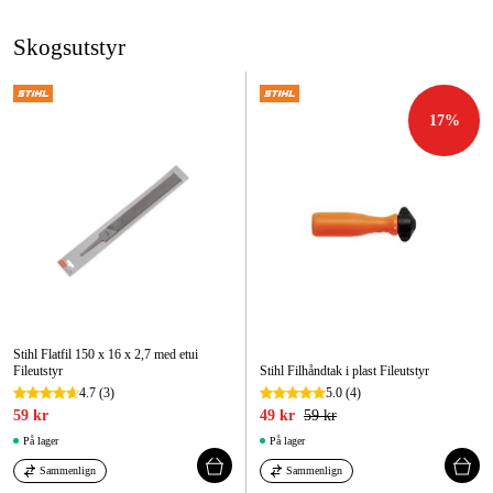
Skogsutstyr
17
%
Stihl Flatfil 150 x 16 x 2,7 med etui
Fileutstyr
Stihl Filhåndtak i plast Fileutstyr
4.7
(3)
5.0
(4)
59 kr
49 kr
59 kr
På lager
På lager
Sammenlign
Sammenlign