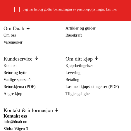
Jeg har lest og godtar behandlingen av personopplysninger.
Les mer
Om Duab
Artikler og guider
Om oss
Bærekraft
Varemerker
Kundeservice
Om ditt kjøp
Kontakt
Kjøpsbetingelser
Retur og bytte
Levering
Vanlige spørsmål
Betaling
Returskjema (PDF)
Last ned kjøpsbetingelser (PDF)
Angre kjøp
Tilgjengelighet
Kontakt & informasjon
Kontakt oss
info@duab.no
Södra Vägen 3