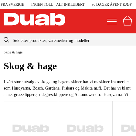
RA SVERIGE
INGEN TOLL – ALT INKLUDERT
30 DAGER ÅPENT KJØP
info@duab.no
Skog & hage
|
Privat
Bedrift
Norge
Skog & hage
Sverige
Maskiner og verktøy
Danmark
I vårt store utvalg av skogs- og hagemaskiner har vi maskiner fra merker
Garasje og verksted
som Husqvarna, Bosch, Gardena, Fiskars og Makita m.fl. Det har vi blant
Suomi
annet gressklippere, ridegressklippere og Automowers fra Husqvarna. Vi
Maskintilbehør og forbruksvarer
har en rekke ulike modeller av motorsager, ryddesager, gresstrimmere,
Deutschland
kultivatorer og snøfresere og mye mer.
Arbeidsklær og beskyttelse
Elektro og bygg
Skog og hage