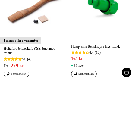
Finnes i flere varianter
Husqvarna Bensindyse Eks. Lokk
Hultafors Økseskaft YSS, buet med
4.4
(16)
trekile
165 kr
5.0
(4)
279 kr
Fra
På lager
Sammenlign
Sammenlign