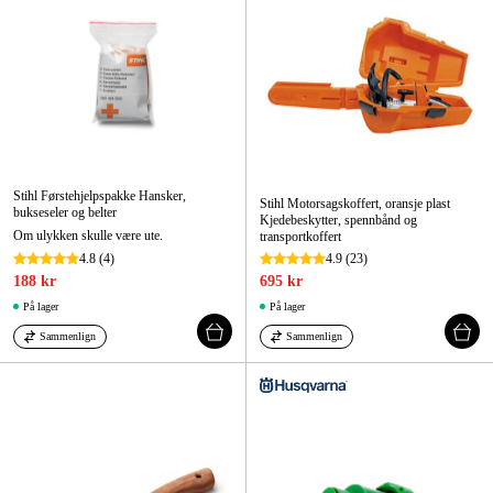
Stihl Førstehjelpspakke Hansker,
Stihl Motorsagskoffert, oransje plast
bukseseler og belter
Kjedebeskytter, spennbånd og
Om ulykken skulle være ute.
transportkoffert
4.8
(4)
4.9
(23)
188 kr
695 kr
På lager
På lager
Sammenlign
Sammenlign