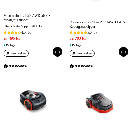
Mammotion Luba 2 AWD 5000X
robotgressklipper
Roborock RockMow Z120 4WD LiDAR
Uten sløyfe / opptil 5000 kvm.
Robotgressklipper
4.5
(66)
5.0
(3)
27 495 kr
32 703 kr
På lager
På lager
Sammenlign
Sammenlign