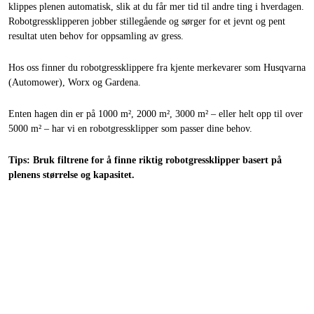
klippes plenen automatisk, slik at du får mer tid til andre ting i hverdagen.
Robotgressklipperen jobber stillegående og sørger for et jevnt og pent
resultat uten behov for oppsamling av gress.
Hos oss finner du robotgressklippere fra kjente merkevarer som Husqvarna
(Automower), Worx og Gardena.
Enten hagen din er på 1000 m², 2000 m², 3000 m² – eller helt opp til over
5000 m² – har vi en robotgressklipper som passer dine behov.
Tips: Bruk filtrene for å finne riktig robotgressklipper basert på
plenens størrelse og kapasitet.