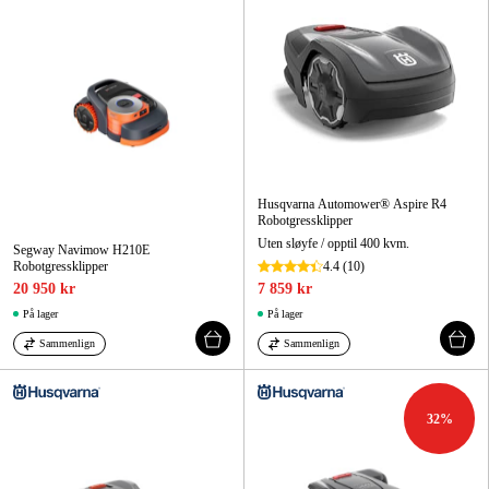
Husqvarna Automower® Aspire R4
Robotgressklipper
Uten sløyfe / opptil 400 kvm.
Segway Navimow H210E
Robotgressklipper
4.4
(10)
20 950 kr
7 859 kr
På lager
På lager
Sammenlign
Sammenlign
32
%