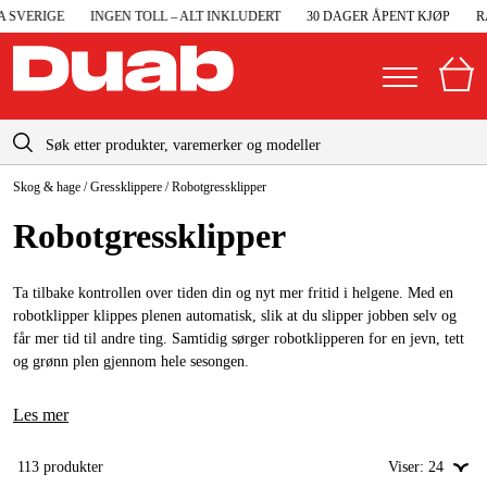
VERIGE
INGEN TOLL – ALT INKLUDERT
30 DAGER ÅPENT KJØP
RASK
info@duab.no
Skog & hage
/
Gressklippere
/
Robotgressklipper
|
Privat
Bedrift
Norge
Robotgressklipper
Sverige
Maskiner og verktøy
Danmark
Ta tilbake kontrollen over tiden din og nyt mer fritid i helgene. Med en
Garasje og verksted
robotklipper klippes plenen automatisk, slik at du slipper jobben selv og
Suomi
får mer tid til andre ting. Samtidig sørger robotklipperen for en jevn, tett
Maskintilbehør og forbruksvarer
og grønn plen gjennom hele sesongen.
Deutschland
Arbeidsklær og beskyttelse
Les mer
Elektro og bygg
113
produkter
Viser:
24
Skog og hage