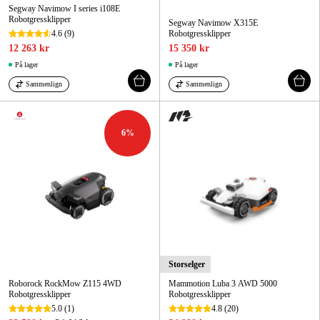
Segway Navimow I series i108E
Robotgressklipper
Segway Navimow X315E
4.6
(9)
Robotgressklipper
12 263 kr
15 350 kr
På lager
På lager
Sammenlign
Sammenlign
6
%
Storselger
Roborock RockMow Z115 4WD
Mammotion Luba 3 AWD 5000
Robotgressklipper
Robotgressklipper
5.0
(1)
4.8
(20)