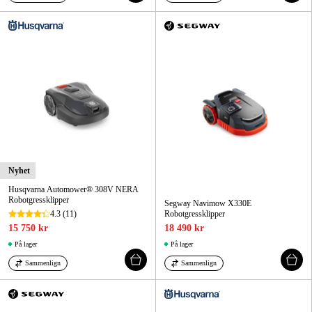
Nyhet
Husqvarna Automower® 308V NERA
Robotgressklipper
Segway Navimow X330E
4.3
(11)
Robotgressklipper
15 750 kr
18 490 kr
På lager
På lager
Sammenlign
Sammenlign