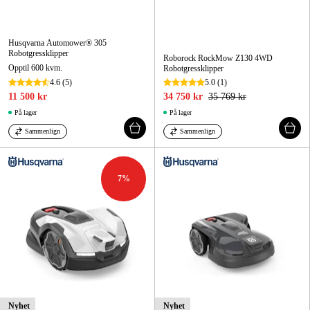
Husqvarna Automower® 305
Robotgressklipper
Roborock RockMow Z130 4WD
Opptil 600 kvm.
Robotgressklipper
4.6
(5)
5.0
(1)
11 500 kr
34 750 kr
35 769 kr
På lager
På lager
Sammenlign
Sammenlign
7
%
Nyhet
Nyhet