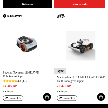
Kategorier
Filtrer og sorter
Hjem og fritid
Kampanjer
Varemerker
Artikler og guider
Kontakt
Vanlige spørsmål
Nyhet
Segway Navimow i210E AWD
Robotgressklipper
Mammotion LUBA Mini 2 AWD LiDAR
4.8
(17)
1500 Robotgressklipper
14 307 kr
22 479 kr
På lager
På lager
Sammenlign
Sammenlign