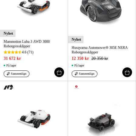
Nyhet
Nyhet
Mammotion Luba 3 AWD 3000
Robotgressklipper
Husqvarna Automower® 305E NERA
4.6
(71)
Robotgressklipper
31 672 kr
12 350 kr
20 350 kr
På lager
På lager
Sammenlign
Sammenlign