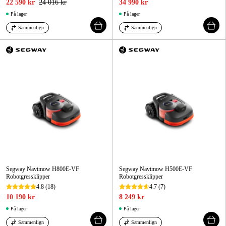
22 590 kr
24 016 kr
34 990 kr
På lager
På lager
Sammenlign
Sammenlign
Segway Navimow H800E-VF
Segway Navimow H500E-VF
Robotgressklipper
Robotgressklipper
4.8
(18)
4.7
(7)
10 190 kr
8 249 kr
På lager
På lager
Sammenlign
Sammenlign