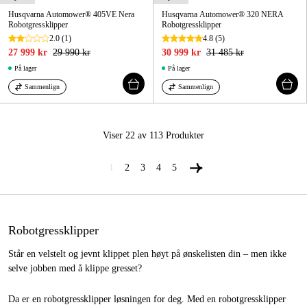
Husqvarna Automower® 405VE Nera
Husqvarna Automower® 320 NERA
Robotgressklipper
Robotgressklipper
2.0
(1)
4.8
(5)
27 999 kr
29 990 kr
30 999 kr
31 485 kr
På lager
På lager
Sammenlign
Sammenlign
Viser 22 av 113
Produkter
1
2
3
4
5
Robotgressklipper
Står en velstelt og jevnt klippet plen høyt på ønskelisten din – men ikke
selve jobben med å klippe gresset?
Da er en robotgressklipper løsningen for deg. Med en robotgressklipper