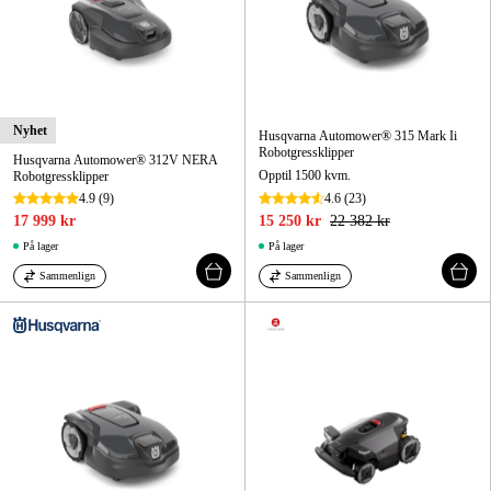
Nyhet
Husqvarna Automower® 315 Mark Ii
Robotgressklipper
Husqvarna Automower® 312V NERA
Opptil 1500 kvm.
Robotgressklipper
4.9
(9)
4.6
(23)
17 999 kr
15 250 kr
22 382 kr
På lager
På lager
Sammenlign
Sammenlign