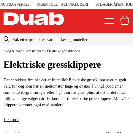
G FRA SVERIGE
INGEN TOLL – ALT INKLUDERT
30 DAGER ÅPENT KJØP
info@duab.no
Skog & hage
/
Gressklippere
/
Elektriske gressklippere
|
Privat
Bedrift
Norge
Elektriske gressklippere
Sverige
Maskiner og verktøy
Danmark
Det er sikkert fint når det er litt stille? Elektriske gressklippere er et godt
Garasje og verksted
valg for deg som har en mellomstor hage og ønsker å unngå problemer
Suomi
som batteribegrensninger eller å gå tom for gass, pluss at det er det mest
Maskintilbehør og forbruksvarer
miljøvennlige valget når det kommer til elektriske gressklippere. Alle våre
Deutschland
klippere kommer også med samlere!
Arbeidsklær og beskyttelse
Elektro og bygg
Les mer
Skog og hage