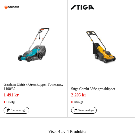
Gardena Eletrisk Gressklipper Powermax
1100/32
Stiga Combi 336c gressklipper
1 491 kr
2 205 kr
Utsolgt
Utsolgt
Sammenlign
Sammenlign
Viser 4 av 4
Produkter