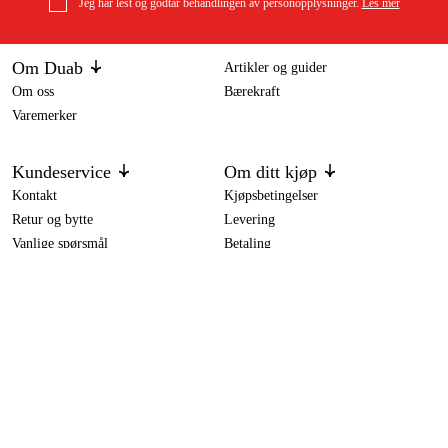
Jeg har lest og godtar behandlingen av personopplysninger.
Les mer
Om Duab
Artikler og guider
Om oss
Bærekraft
Varemerker
Kundeservice
Om ditt kjøp
Kontakt
Kjøpsbetingelser
Retur og bytte
Levering
Vanlige spørsmål
Betaling
Returskjema (PDF)
Last ned kjøpsbetingelser (PDF)
Angre kjøp
Tilgjengelighet
Kontakt & informasjon
Kontakt oss
info@duab.no
Södra Vägen 3
SE-383 34 Mönsterås, Sverige