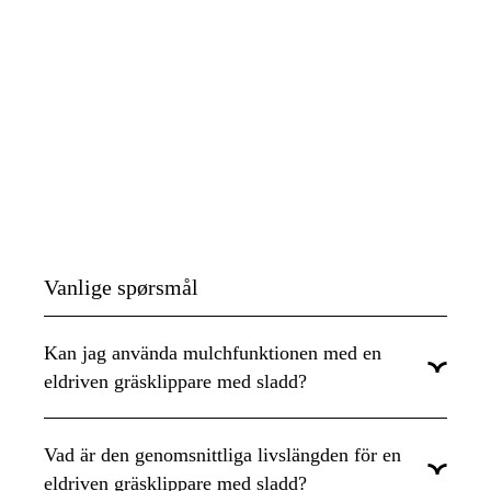
Vanlige spørsmål
Kan jag använda mulchfunktionen med en
eldriven gräsklippare med sladd?
Här kan du hitta både och, vi har gräsklippare med eller utan
Mulch (Bioclip). Du kan enkelt filtrera i listan för att välja med
Vad är den genomsnittliga livslängden för en
eller utan mulching. Här har vi samlat alla
elgräsklippare med
eldriven gräsklippare med sladd?