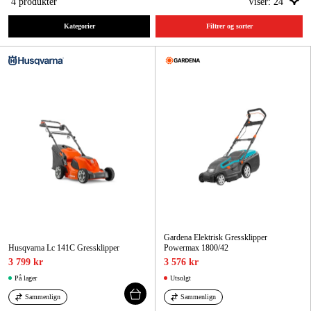
4
produkter
Viser:
24
Kategorier
Filtrer og sorter
Hjem og fritid
Kampanjer
Varemerker
Artikler og guider
Kontakt
Vanlige spørsmål
Gardena Elektrisk Gressklipper
Husqvarna Lc 141C Gressklipper
Powermax 1800/42
3 799 kr
3 576 kr
På lager
Utsolgt
Sammenlign
Sammenlign