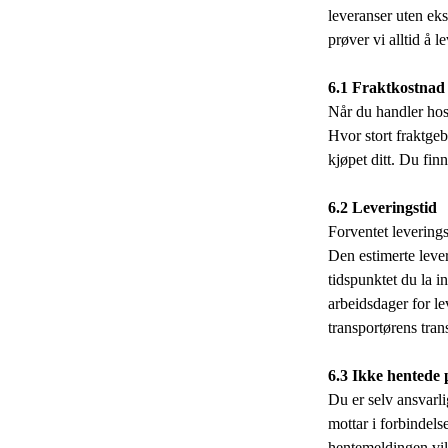
leveranser uten eks
prøver vi alltid å 
6.1 Fraktkostnad
Når du handler hos
Hvor stort fraktgeb
kjøpet ditt. Du fin
6.2 Leveringstid
Forventet leverings
Den estimerte lever
tidspunktet du la in
arbeidsdager for le
transportørens trans
6.3 Ikke hentede
Du er selv ansvarli
mottar i forbindels
hentemeldingen vil bl