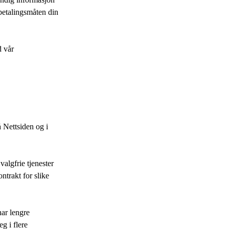
 betalingsmåten din
d vår
å Nettsiden og i
 valgfrie tjenester
ontrakt for slike
har lengre
eg i flere