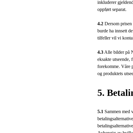
inkluderer gjeldend
oppført separat.
4.2
Dersom prisen på
burde ha innsett det
tilfeller vil vi kon
4.3
Alle bilder på N
eksakte utseende, 
forekomme. Våre pr
og produktets utse
5. Betali
5.1
Sammen med vår 
betalingsalternativ
betalingsalternativ
Avhengig av hvilket