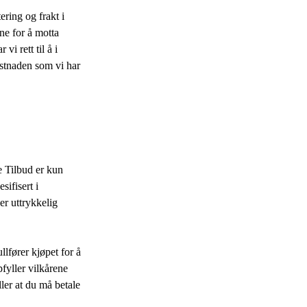
ring og frakt i
ne for å motta
i rett til å i
ostnaden som vi har
ke Tilbud er kun
sifisert i
er uttrykkelig
lfører kjøpet for å
pfyller vilkårene
ler at du må betale