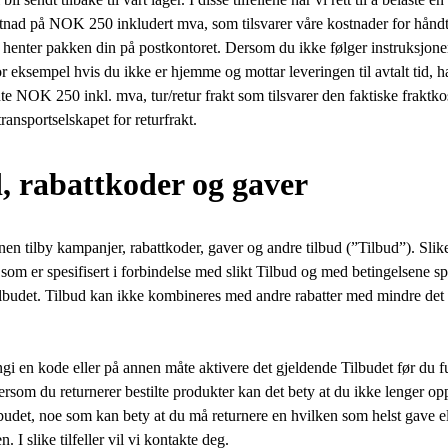
tnad på NOK 250 inkludert mva, som tilsvarer våre kostnader for håndte
ke henter pakken din på postkontoret. Dersom du ikke følger instruksjone
 eksempel hvis du ikke er hjemme og mottar leveringen til avtalt tid, har v
nte NOK 250 inkl. mva, tur/retur frakt som tilsvarer den faktiske fraktk
transportselskapet for returfrakt.
d, rabattkoder og gaver
annen tilby kampanjer, rabattkoder, gaver og andre tilbud (”Tilbud”). Sli
 som er spesifisert i forbindelse med slikt Tilbud og med betingelsene spe
lbudet. Tilbud kan ikke kombineres med andre rabatter med mindre det 
i en kode eller på annen måte aktivere det gjeldende Tilbudet før du ful
Dersom du returnerer bestilte produkter kan det bety at du ikke lenger op
budet, noe som kan bety at du må returnere en hvilken som helst gave el
. I slike tilfeller vil vi kontakte deg.