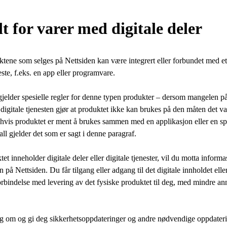
lt for varer med digitale deler
ene som selges på Nettsiden kan være integrert eller forbundet med et 
neste, f.eks. en app eller programvare.
 gjelder spesielle regler for denne typen produkter – dersom mangelen på
 digitale tjenesten gjør at produktet ikke kan brukes på den måten det va
et hvis produktet er ment å brukes sammen med en applikasjon eller en sp
all gjelder det som er sagt i denne paragraf.
 inneholder digitale deler eller digitale tjenester, vil du motta informa
 på Nettsiden. Du får tilgang eller adgang til det digitale innholdet elle
forbindelse med levering av det fysiske produktet til deg, med mindre ann
eg om og gi deg sikkerhetsoppdateringer og andre nødvendige oppdater