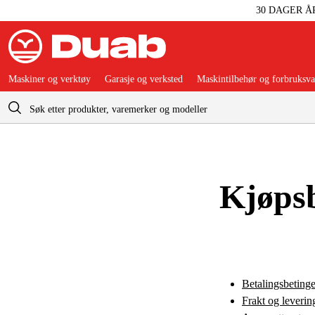
30 DAGER Å
Maskiner og verktøy
Garasje og verksted
Maskintilbehør og forbruksva
Handlevogn
Kjøpsb
Betalingsbetinge
Frakt og leverin