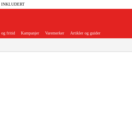
T INKLUDERT
og fritid
Kampanjer
Varemerker
Artikler og guider
 Verktøy
Garasje Og Verksted
lbehør Og Forbruksvarer
dsklær Og Beskyttelse