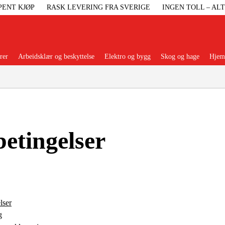
PENT KJØP
RASK LEVERING FRA SVERIGE
INGEN TOLL – AL
rer
Arbeidsklær og beskyttelse
Elektro og bygg
Skog og hage
Hjem 
Populære kategorier
etingelser
Maskiner Og
Maskinti
Arbei
lser
g