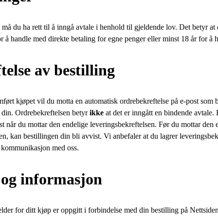
p må du ha rett til å inngå avtale i henhold til gjeldende lov. Det betyr a
r å handle med direkte betaling for egne penger eller minst 18 år for å h
telse av bestilling
ørt kjøpet vil du motta en automatisk ordrebekreftelse på e-post som be
n din. Ordrebekreftelsen betyr
ikke
at det er inngått en bindende avtale.
st når du mottar den endelige leveringsbekreftelsen. Før du mottar den 
n, kan bestillingen din bli avvist. Vi anbefaler at du lagrer leveringsbekr
ig kommunikasjon med oss.
r og informasjon
der for ditt kjøp er oppgitt i forbindelse med din bestilling på Nettsiden