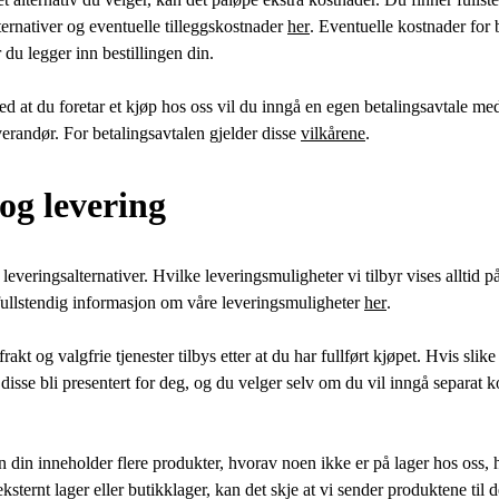
ternativer og eventuelle tilleggskostnader
her
. Eventuelle kostnader for
r du legger inn bestillingen din.
d at du foretar et kjøp hos oss vil du inngå en egen betalingsavtale me
verandør. For betalingsavtalen gjelder disse
vilkårene
.
 og levering
e leveringsalternativer. Hvilke leveringsmuligheter vi tilbyr vises alltid p
fullstendig informasjon om våre leveringsmuligheter
her
.
frakt og valgfrie tjenester tilbys etter at du har fullført kjøpet. Hvis slike
l disse bli presentert for deg, og du velger selv om du vil inngå separat k
 din inneholder flere produkter, hvorav noen ikke er på lager hos oss, 
eksternt lager eller butikklager, kan det skje at vi sender produktene til d