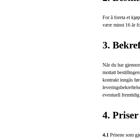
For å foreta et kjø
være minst 16 år fo
3. Bekref
Når du har gjennomf
mottatt bestillinge
kontrakt inngås før
leveringsbekreftelse
eventuell fremtid
4. Prise
4.1
Prisene som gjel