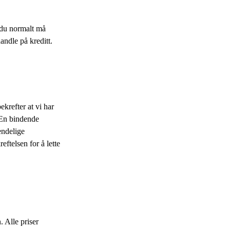
t du normalt må
andle på kreditt.
krefter at vi har
 En bindende
endelige
eftelsen for å lette
. Alle priser