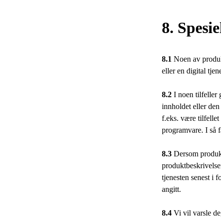
8. Spesie
8.1
Noen av produkt
eller en digital tje
8.2
I noen tilfeller
innholdet eller den
f.eks. være tilfell
programvare. I så f
8.3
Dersom produktet
produktbeskrivelsen
tjenesten senest i 
angitt.
8.4
Vi vil varsle d