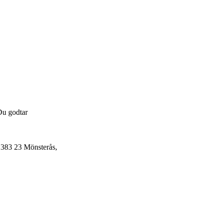
 Og Bygg
Skog Og Hage
 Og Fritid
Kampanjer
Du godtar
 383 23 Mönsterås,