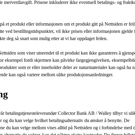
e merverdiavgift. Prisene inkluderer ikke eventuell betalings- og fraktk
 et produkt eller informasjonen om et produkt gitt på Nettsiden er feil
te ved bestillingstidspunktet, vil ikke prisen eller informasjonen gjelde f
takte deg så snart som mulig etter at vi har oppdaget feilen.
ettsiden som viser utseendet til et produkt kan ikke garanteres å gjensp
for eksempel fordi skjermen kan påvirke fargegjengivelsen, eksempelbil
odukter som er eller inneholder deler av naturmaterialer kan også ha na
ende kan også variere mellom ulike produksjonsanledninger.
ng
betalingstjenesteleverandør Collector Bank AB / Walley tilbyr vi uli
er og du kan velge hvilket betalingsalternativ du ønsker å benytte. De
ene du kan velge mellom vises alltid på Nettsiden og i forbindelse med di
 alternativ du velger, kan det påløpe ekstra kostnader. Du finner fulls