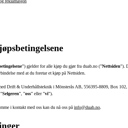
Elektro
 og reklamasjon
Hjem
øpsbetingelsene
etingelsene
”) gjelder for alle kjøp du gjør fra duab.no (”
Nettsiden
”). 
rbindelse med at du foretar et kjøp på Nettsiden.
med Drift & Underhållsteknik i Mönsterås AB, 556395-8809, Box 102,
 ”
Selgeren
”, ”
oss
” eller ”
vi
”).
mme i kontakt med oss kan du nå oss på
info@duab.no
.
linger