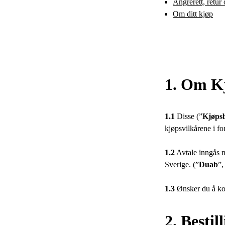
Angrerett, retur
Om ditt kjøp
1. Om Kj
1.1
Disse (”
Kjøpsb
kjøpsvilkårene i fo
1.2
Avtale inngås 
Sverige. (”
Duab
”,
1.3
Ønsker du å ko
2. Bestil