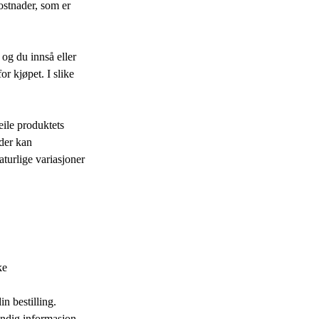
ostnader, som er
 og du innså eller
or kjøpet. I slike
eile produktets
der kan
turlige variasjoner
ke
n bestilling.
tendig informasjon