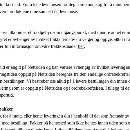
tra kostnad. For å lette leveransen for deg som kunde og for å minimer
levere produktene dine samlet i én leveranse.
 oss tilkommer et fraktgebyr som utgangspunkt, med mindre annet er an
yret er avhenger av hvilket fraktalternativ du velger og oppgis alltid i 
ner full informasjon om våre fraktkostnader
her
.
tid er angitt på Nettsiden og kan variere avhengig av hvilket leveringsal
ingstiden oppgitt på Nettsiden beregnes fra den endelige ordrebekreftel
n bestillingen. Vi bestreber oss alltid på å levere bestillingen din innen d
vering som er oppgitt på Nettsiden og i ordrebekreftelsen. I tillegg til 
porttid.
 pakker
g for å motta eller hente leveringen din i henhold til det som fremgår a
e med bestilling. Pakker på hentested som ikke hentes innen tiden som er
i sendt tilbake til vårt lager. I disse tilfellene har vi rett til å belaste en