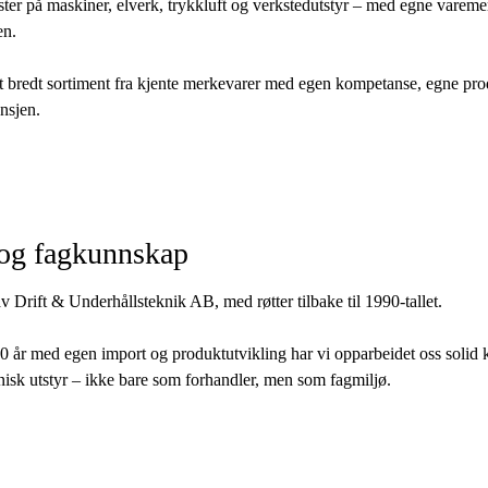
ster på maskiner, elverk, trykkluft og verkstedutstyr – med egne vareme
en.
t bredt sortiment fra kjente merkevarer med egen kompetanse, egne pr
ansjen.
 og fagkunnskap
v Drift & Underhållsteknik AB, med røtter tilbake til 1990-tallet.
 år med egen import og produktutvikling har vi opparbeidet oss solid
isk utstyr – ikke bare som forhandler, men som fagmiljø.