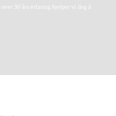
 Og Bygg
Skog Og Hage
ver 30 års erfaring hjelper vi deg å
 Og Fritid
Kampanjer