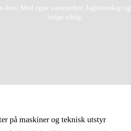
Elektro
an dem. Med egne varemerker, fagkunnskap og o
Hjem
velge riktig.
ter på maskiner og teknisk utstyr