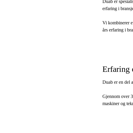
Duab er spesiali
erfaring i bransj
Vi kombinerer e
års erfaring i br
Erfaring
Duab er en del a
Gjennom over 30
maskiner og tekn