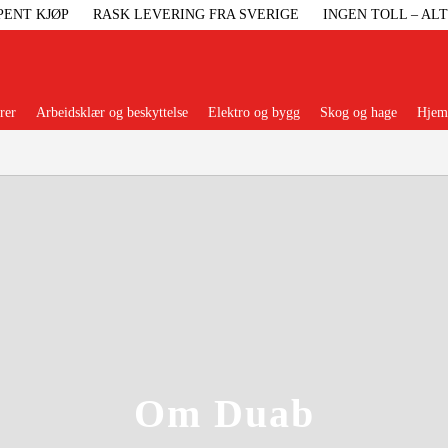
PENT KJØP
RASK LEVERING FRA SVERIGE
INGEN TOLL – AL
rer
Arbeidsklær og beskyttelse
Elektro og bygg
Skog og hage
Hjem 
Populære kategorier
Maskiner Og
Maskinti
Arbei
Om Duab