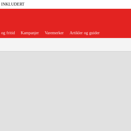
T INKLUDERT
og fritid
Kampanjer
Varemerker
Artikler og guider
 Verktøy
Garasje Og Verksted
lbehør Og Forbruksvarer
dsklær Og Beskyttelse