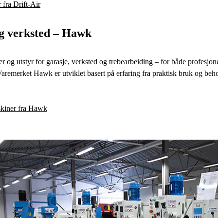
fra Drift-Air
g verksted – Hawk
er og utstyr for garasje, verksted og trebearbeiding – for både profesjo
remerket Hawk er utviklet basert på erfaring fra praktisk bruk og beho
kiner fra Hawk