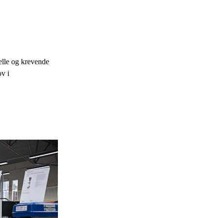
nelle og krevende
v i