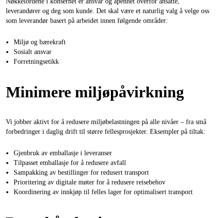
Nøkkelordene i konsernet er ansvar og åpenhet overfor ansatte,
leverandører og deg som kunde. Det skal være et naturlig valg å velge oss
Hjem og fritid
som leverandør basert på arbeidet innen følgende områder:
Kampanjer
Miljø og bærekraft
Sosialt ansvar
Forretningsetikk
Varemerker
Minimere miljøpåvirkning
Artikler og guider
Kontakt
Vi jobber aktivt for å redusere miljøbelastningen på alle nivåer – fra små
Vanlige spørsmål
forbedringer i daglig drift til større fellesprosjekter. Eksempler på tiltak:
Gjenbruk av emballasje i leveranser
Tilpasset emballasje for å redusere avfall
Sampakking av bestillinger for redusert transport
Prioritering av digitale møter for å redusere reisebehov
Koordinering av innkjøp til felles lager for optimalisert transport