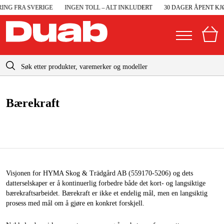
NG FRA SVERIGE
INGEN TOLL – ALT INKLUDERT
30 DAGER ÅPENT KJØP
info@duab.no
|
Privat
Bedrift
Norge
Bærekraft
Sverige
Maskiner og verktøy
Danmark
Garasje og verksted
Suomi
Maskintilbehør og forbruksvarer
Deutschland
Visjonen for HYMA Skog & Trädgård AB (559170-5206) og dets
Arbeidsklær og beskyttelse
datterselskaper er å kontinuerlig forbedre både det kort- og langsiktige
bærekraftsarbeidet. Bærekraft er ikke et endelig mål, men en langsiktig
Elektro og bygg
prosess med mål om å gjøre en konkret forskjell.
Skog og hage