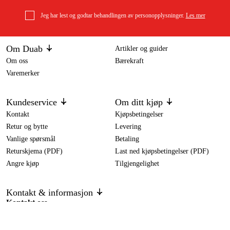
Jeg har lest og godtar behandlingen av personopplysninger.
Les mer
Om Duab
Artikler og guider
Om oss
Bærekraft
Varemerker
Kundeservice
Om ditt kjøp
Kontakt
Kjøpsbetingelser
Retur og bytte
Levering
Vanlige spørsmål
Betaling
Returskjema (PDF)
Last ned kjøpsbetingelser (PDF)
Angre kjøp
Tilgjengelighet
Kontakt & informasjon
Kontakt oss
info@duab.no
Södra Vägen 3