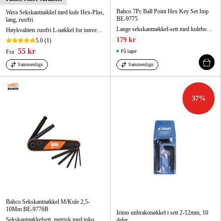
Bahco 7Pc Ball Point Hex Key Set Imp
Wera Sekskantnøkkel med kule Hex-Plus,
BE-9775
lang, rustfri
Lange sekskantnøkkel-sett med kulehode, tommer, i fosfatert utførelse - 7 deler
Høykvalitets rustfri L-nøkkel for innvendig sekskant fra Wera
179 kr
5.0
(1)
55 kr
Fra
På lager
Sammenlign
Sammenlign
37
%
Bahco Sekskantnøkkel M/Kule 2,5-
10Mm BE-9776B
Irimo unbrakonøkkel i sett 2-12mm, 10
Sekskantnøkkelsett, metrisk med tokomponents kompakt håndtak - 7 deler
deler