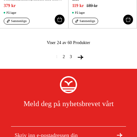
379 kr
119 kr
189 kr
På lager
På lager
Sammenlign
Sammenlign
Viser 24 av 60
Produkter
1
2
3
Meld deg på nyhetsbrevet vårt