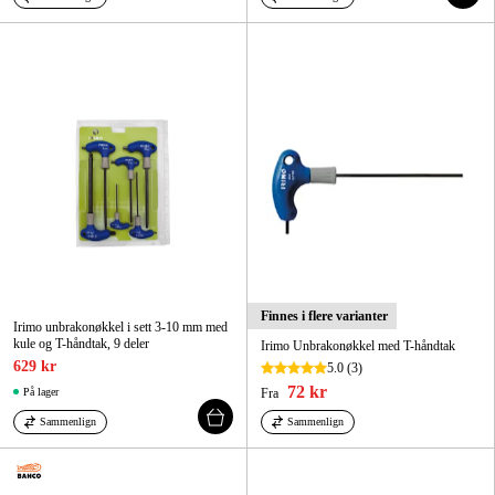
Finnes i flere varianter
Irimo unbrakonøkkel i sett 3-10 mm med
kule og T-håndtak, 9 deler
Irimo Unbrakonøkkel med T-håndtak
629 kr
5.0
(3)
72 kr
På lager
Fra
Sammenlign
Sammenlign