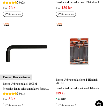
Sekskant-skrutrekker med T-håndtak 10 mm x 185 mm
5.0
(2)
7 kr
159 kr
Fra
Fra
Sammenlign
Sammenlign
Finnes i flere varianter
Bahco Unbrakonøkkelsett T-Håndtak
903T-1
Bahco Unbrakonøkkel 1995M
Sekskant-skrutrekkersett med T-håndtak - 6 deler
Metriske, lange sekskantnøkler i fosfatert utførelse 1,5 mm x 47 mm
899 kr
5.0
(1)
5 kr
Fra
På lager
Sammenlign
Sammenlign