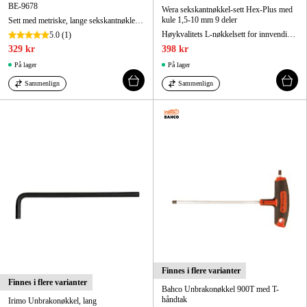
BE-9678
Wera sekskantnøkkel-sett Hex-Plus med
kule 1,5-10 mm 9 deler
Sett med metriske, lange sekskantnøkler med kuleende og 2-komponent kompakt holder - 9 deler
Høykvalitets L-nøkkelsett for innvendige sekskantskruer i praktisk klips av slitesterkt materiale.
5.0
(1)
329 kr
398 kr
På lager
På lager
Sammenlign
Sammenlign
Finnes i flere varianter
Finnes i flere varianter
Bahco Unbrakonøkkel 900T med T-
håndtak
Irimo Unbrakonøkkel, lang