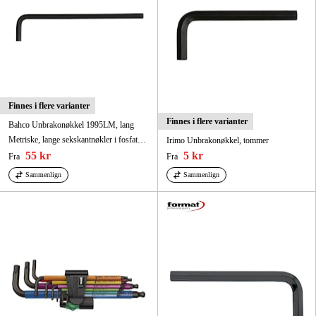
Finnes i flere varianter
Finnes i flere varianter
Bahco Unbrakonøkkel 1995LM, lang
Metriske, lange sekskantnøkler i fosfatert utførelse 1,5 mm x 91 mm
Irimo Unbrakonøkkel, tommer
55 kr
5 kr
Fra
Fra
Sammenlign
Sammenlign