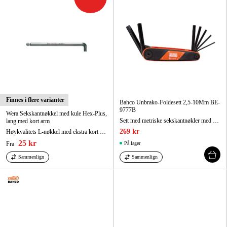
Skog og hage
Hjem og fritid
Kampanjer
Varemerker
Artikler og guider
Finnes i flere varianter
Bahco Unbrako-Foldesett 2,5-10Mm BE-
9777B
Wera Sekskantnøkkel med kule Hex-Plus,
Kontakt
Sett med metriske sekskantnøkler med fosfatert utførelse og mykt grep 2,5 mm - 10 mm - 7 deler
lang med kort arm
269 kr
Høykvalitets L-nøkkel med ekstra kort arm for vanskelig tilgjengelige skruer
Vanlige spørsmål
25 kr
Fra
På lager
Sammenlign
Sammenlign