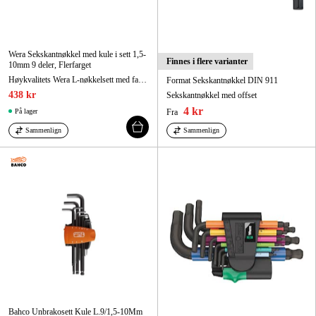
Wera Sekskantnøkkel med kule i sett 1,5-
Finnes i flere varianter
10mm 9 deler, Flerfarget
Høykvalitets Wera L-nøkkelsett med fargekodet, komfortabelt plastbelegg.
Format Sekskantnøkkel DIN 911
438 kr
Sekskantnøkkel med offset
4 kr
På lager
Fra
Sammenlign
Sammenlign
Bahco Unbrakosett Kule L.9/1,5-10Mm