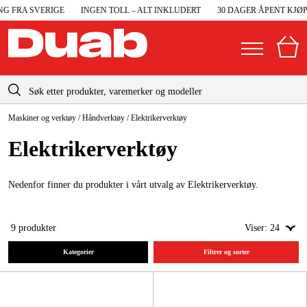
 FRA SVERIGE
INGEN TOLL – ALT INKLUDERT
30 DAGER ÅPENT KJØP
info@duab.no
Maskiner og verktøy
/
Håndverktøy
/
Elektrikerverktøy
|
Privat
Bedrift
Norge
Elektrikerverktøy
Sverige
Maskiner og verktøy
Danmark
Nedenfor finner du produkter i vårt utvalg av Elektrikerverktøy.
Garasje og verksted
Suomi
Maskintilbehør og forbruksvarer
9
produkter
Viser:
24
Deutschland
Arbeidsklær og beskyttelse
Kategorier
Filtrer og sorter
Elektro og bygg