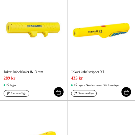
Skog og hage
Hjem og fritid
Kampanjer
Varemerker
Artikler og guider
Kontakt
Jokari kabelskaler 8-13 mm
Jokari kabelstripper XL
289 kr
435 kr
Vanlige spørsmål
På lager
På lager - Sendes innen 3-5 hverdager
Sammenlign
Sammenlign