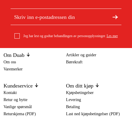
Jeg har lest og godtar behandlingen av personopplysninger.
Les mer
Om Duab
Artikler og guider
Om oss
Bærekraft
Varemerker
Kundeservice
Om ditt kjøp
Kontakt
Kjøpsbetingelser
Retur og bytte
Levering
Vanlige spørsmål
Betaling
Returskjema (PDF)
Last ned kjøpsbetingelser (PDF)
Angre kjøp
Tilgjengelighet