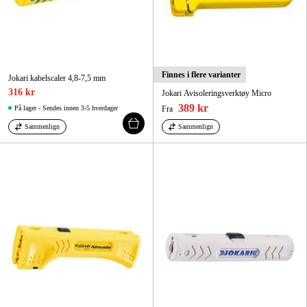
Finnes i flere varianter
Jokari kabelscaler 4,8-7,5 mm
316 kr
Jokari Avisoleringsverktøy Micro
389 kr
På lager - Sendes innen 3-5 hverdager
Fra
Sammenlign
Sammenlign