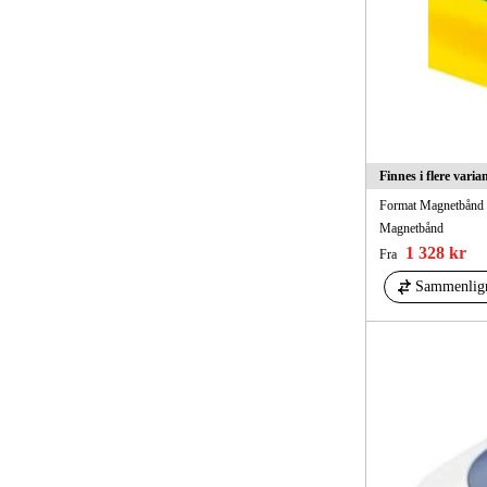
Hanhart
Plukkeverktøy
NOK
NOK
Ullman
Finnes i flere varia
Format Magnetbånd 
Magnetbånd
1 328 kr
Fra
Sammenlig