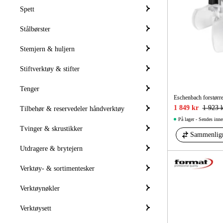
Spett
Stålbørster
Stemjern & huljern
Stiftverktøy & stifter
Tenger
Eschenbach forstørre
1 849 kr
1 923 
Tilbehør & reservedeler håndverktøy
På lager - Sendes inne
Tvinger & skrustikker
Sammenlig
Utdragere & brytejern
Verktøy- & sortimentesker
Verktøynøkler
Verktøysett