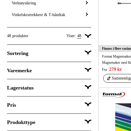
Verktøysikring
Vinkelskrutrekkere & T-håndtak
48
produkter
Viser:
48
Vis 24 produkter per side
Finnes i flere varia
Sortering
Vis 48 produkter per side
Format Magnetsøker,
Magnetsøker med fle
Vis 96 produkter per side
279 kr
Fra
Varemerke
Popularitet
Sammenlig
Lagerstatus
Bahco
Eclipse
Pris
Sendes umiddelbart
Eschenbach
Sendes innen 3-5 dager
Format
Produkttype
Sendes innen mer enn 5 hverdager
Fortis