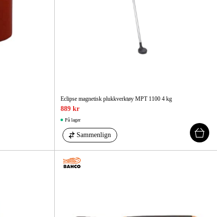
 Og Bygg
Skog Og Hage
 Og Fritid
Kampanjer
Eclipse magnetisk plukkverktøy MPT 1100 4 kg
889 kr
På lager
Sammenlign