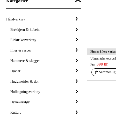
Kategorier
Håndverktøy
Brekkjern & kubein
Elektrikerverktøy
Filer & rasper
Finnes i flere varia
Ullman teleskopspei
Hammere & slegger
398 kr
Fra
Høvler
Sammenlig
Huggmeisler & dor
Hulltagningsverktøy
Hylseverktøy
Kuttere