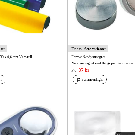
nter
Finnes i flere varianter
30 x 0,6 mm 30 m/rull
Format Neodymmagnet
Neodymmagnet med flat griper uten gjenget 
37 kr
Fra
n
Sammenlign