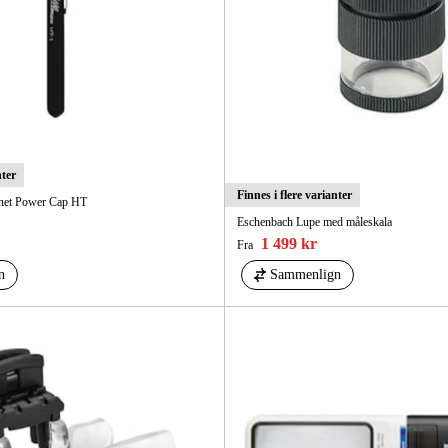
nter
Finnes i flere varianter
net Power Cap HT
Eschenbach Lupe med måleskala
1 499 kr
Fra
n
Sammenlign