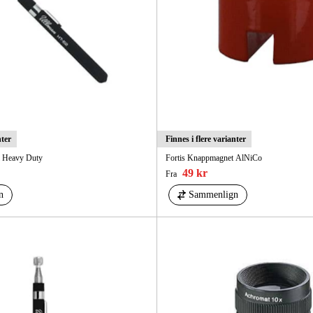
Elektro
Hjem
nter
Finnes i flere varianter
l Heavy Duty
Fortis Knappmagnet AlNiCo
49 kr
Fra
n
Sammenlign