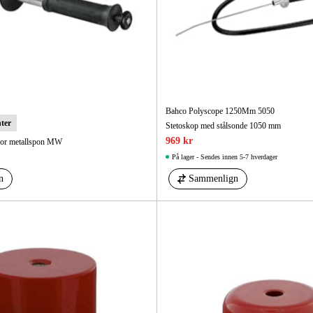
Bahco Polyscope 1250Mm 5050
nter
Stetoskop med stålsonde 1050 mm
969 kr
for metallspon MW
På lager - Sendes innen 5-7 hverdager
n
Sammenlign