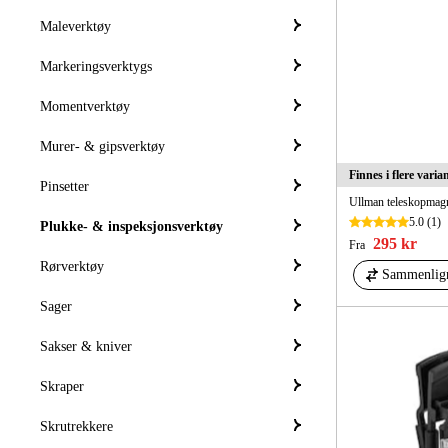
Maleverktøy
Markeringsverktygs
Momentverktøy
Murer- & gipsverktøy
Finnes i flere varia
Pinsetter
Ullman teleskopmag
5.0
(1)
Plukke- & inspeksjonsverktøy
295 kr
Fra
Rørverktøy
Sammenlig
Sager
Sakser & kniver
Skraper
Skrutrekkere