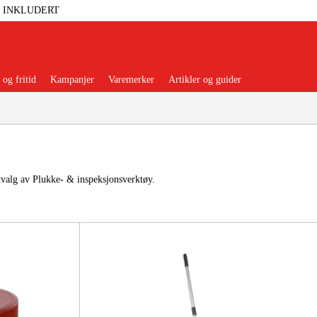
T INKLUDERT
og fritid
Kampanjer
Varemerker
Artikler og guider
tvalg av Plukke- & inspeksjonsverktøy.
 Verktøy
Garasje Og Verksted
lbehør Og Forbruksvarer
dsklær Og Beskyttelse