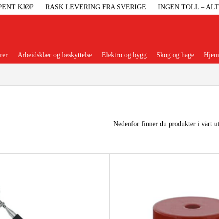
PENT KJØP
RASK LEVERING FRA SVERIGE
INGEN TOLL – AL
rer
Arbeidsklær og beskyttelse
Elektro og bygg
Skog og hage
Hjem 
Populære kategorier
Nedenfor finner du produkter i vårt u
Maskiner Og
Maskinti
Arbei