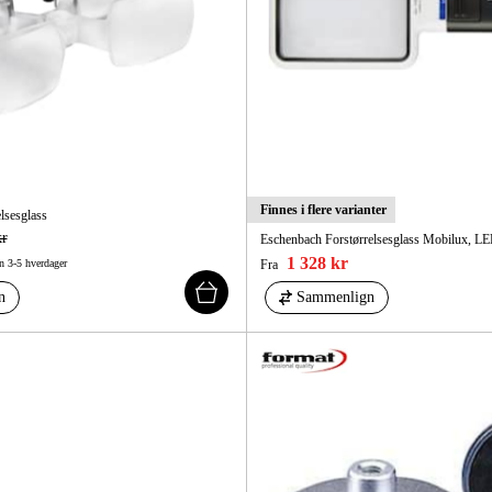
Finnes i flere varianter
lsesglass
kr
Eschenbach Forstørrelsesglass Mobilux, L
1 328 kr
n 3-5 hverdager
Fra
n
Sammenlign