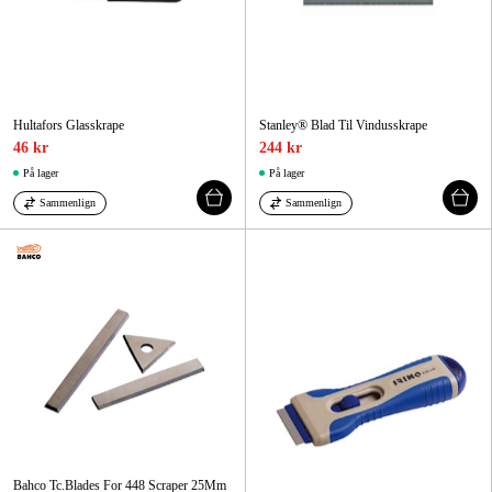
Hultafors Glasskrape
Stanley® Blad Til Vindusskrape
46 kr
244 kr
På lager
På lager
Sammenlign
Sammenlign
Bahco Tc.Blades For 448 Scraper 25Mm