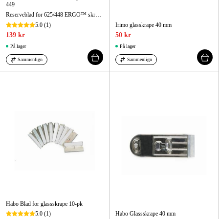
449
Reserveblad for 625/448 ERGO™ skrape 25 mm
5.0
(1)
Irimo glasskrape 40 mm
139 kr
50 kr
På lager
På lager
Sammenlign
Sammenlign
Habo Blad for glassskrape 10-pk
5.0
(1)
Habo Glassskrape 40 mm