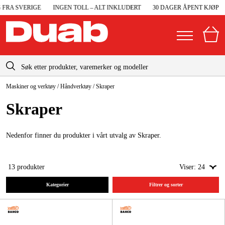
RA SVERIGE
INGEN TOLL – ALT INKLUDERT
30 DAGER ÅPENT KJØP
info@duab.no
Maskiner og verktøy
/
Håndverktøy
/
Skraper
|
Privat
Bedrift
Norge
Skraper
Sverige
Maskiner og verktøy
Danmark
Nedenfor finner du produkter i vårt utvalg av Skraper.
Garasje og verksted
Suomi
Maskintilbehør og forbruksvarer
13
produkter
Viser:
24
Deutschland
Arbeidsklær og beskyttelse
Kategorier
Filtrer og sorter
Elektro og bygg