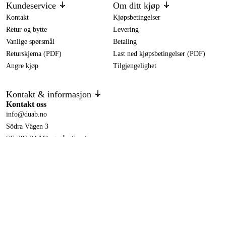
Kundeservice
Om ditt kjøp
Kontakt
Kjøpsbetingelser
Retur og bytte
Levering
Vanlige spørsmål
Betaling
Returskjema (PDF)
Last ned kjøpsbetingelser (PDF)
Angre kjøp
Tilgjengelighet
Kontakt & informasjon
Kontakt oss
info@duab.no
Södra Vägen 3
SE-383 34 Mönsterås, Sverige
Personvern
Personvernerklæring
Cookies