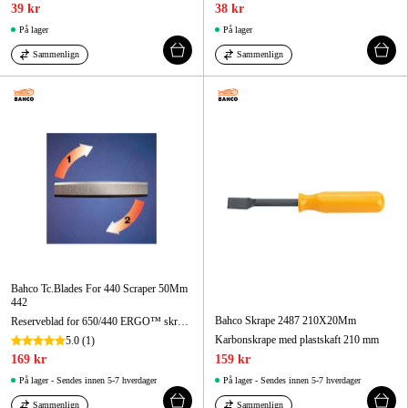
39 kr
38 kr
På lager
På lager
Sammenlign
Sammenlign
Bahco Tc.Blades For 440 Scraper 50Mm
442
Bahco Skrape 2487 210X20Mm
Reserveblad for 650/440 ERGO™ skrape 50 mm
Karbonskrape med plastskaft 210 mm
5.0
(1)
169 kr
159 kr
På lager - Sendes innen 5-7 hverdager
På lager - Sendes innen 5-7 hverdager
Sammenlign
Sammenlign