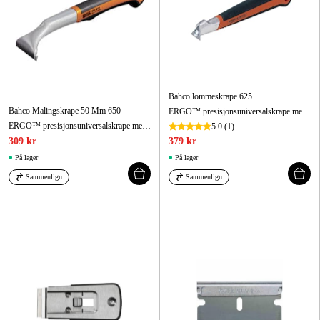
Bahco lommeskrape 625
Bahco Malingskrape 50 Mm 650
ERGO™ presisjonsuniversalskrape med 2-komponent håndtak 25 mm
ERGO™ presisjonsuniversalskrape med 2-komponent håndtak 50 mm
5.0
(1)
309 kr
379 kr
På lager
På lager
Sammenlign
Sammenlign