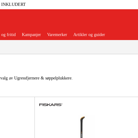
T INKLUDERT
og fritid
Kampanjer
Varemerker
Artikler og guider
tvalg av Ugressfjernere & søppelplukkere.
 Verktøy
Garasje Og Verksted
lbehør Og Forbruksvarer
dsklær Og Beskyttelse