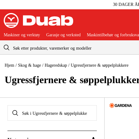
30 DAGER Å
Maskiner og verktøy
Garasje og verksted
Maskintilbehør og forbruksva
Handlevogn
Hjem
/
Skog & hage
/
Hageredskap
/
Ugressfjernere & søppelplukkere
Ugressfjernere & søppelplukke