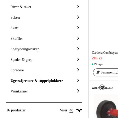
River & raker
Sakser
Skaft
Skuffler
Snøryddingredskap
Gardena Combisyst
206 kr
Spader & grep
På lager
Spredere
Sammenlig
Ugressfjernere & søppelplukkere
Vannkanner
16
produkter
Viser:
48