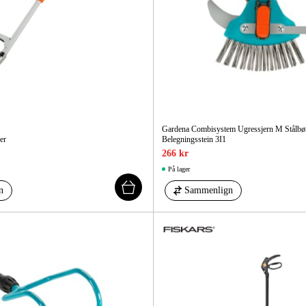
Elektro
Hjem
Gardena Combisystem Ugressjern M Stålbør
er
Belegningsstein 3I1
266 kr
På lager
n
Sammenlign