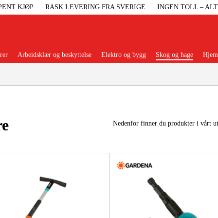
PENT KJØP
RASK LEVERING FRA SVERIGE
INGEN TOLL – AL
rer
Arbeidsklær og beskyttelse
Elektro og bygg
Skog og hage
Hjem 
Populære kategorier
re
Nedenfor finner du produkter i vårt u
Maskiner Og
Maskinti
Arbei