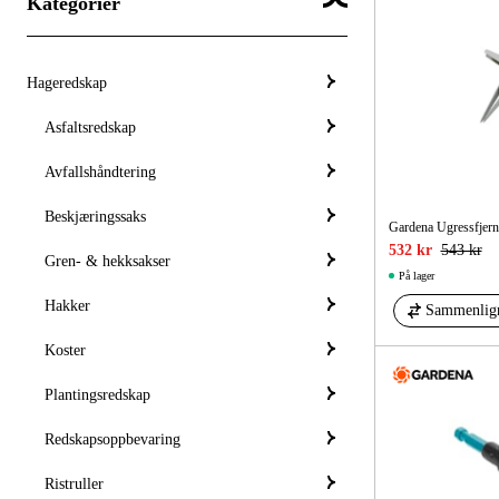
Kategorier
Hageredskap
Asfaltsredskap
Avfallshåndtering
Beskjæringssaks
Gardena Ugressfjern
532 kr
543 kr
Gren- & hekksakser
På lager
Hakker
Sammenlig
Koster
Plantingsredskap
Redskapsoppbevaring
Ristruller