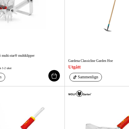
ulti-star® multiklipper
Gardena Classicline Garden Hoe
Utgått
n 1-2 uker
n
Sammenlign