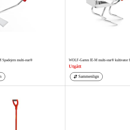
Spadejern multi-star®
WOLF-Garten IE-M multi-star® kultivator f
Utgått
n
Sammenlign