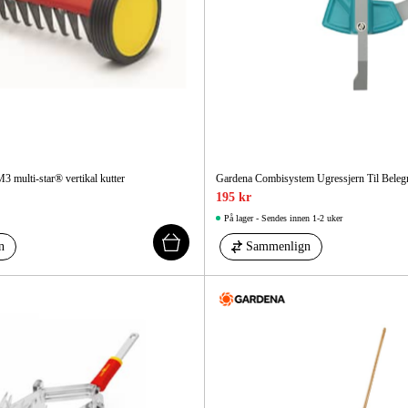
multi-star® vertikal kutter
Gardena Combisystem Ugressjern Til Belegn
195 kr
På lager - Sendes innen 1-2 uker
n
Sammenlign