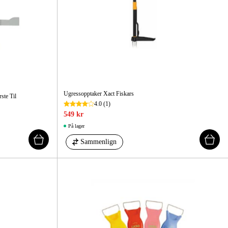
 Og Bygg
Skog Og Hage
 Og Fritid
Kampanjer
Ugressopptaker Xact Fiskars
ste Til
4.0
(1)
549 kr
På lager
Sammenlign