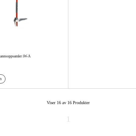
annsoppsamler iW-A
n
Viser 16 av 16
Produkter
1