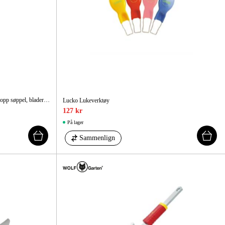
Et godt og ergonomisk redskap for å plukke opp søppel, blader og kvister stående
Lucko Lukeverktøy
127 kr
På lager
Sammenlign