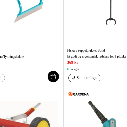
Fiskars søppelplukker Solid
em Tynningshakke
369 kr
På lager
n
Sammenlign