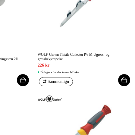
WOLF-Garten Thistle Collector iW-M Ugress- og
ingssten 2I1
gressbekjempelse
226 kr
På lager - Sendes innen 1-2 uker
Sammenlign