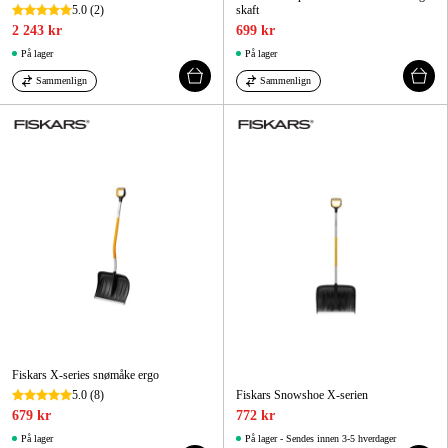
5.0
(2)
skaft
2 243 kr
699 kr
På lager
På lager
Sammenlign
Sammenlign
Fiskars X-series snømåke ergo
5.0
(8)
Fiskars Snowshoe X-serien
679 kr
772 kr
På lager
På lager - Sendes innen 3-5 hverdager