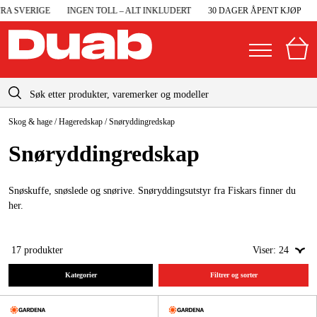
 SVERIGE
INGEN TOLL – ALT INKLUDERT
30 DAGER ÅPENT KJØP
RA
info@duab.no
Skog & hage
/
Hageredskap
/
Snøryddingredskap
|
Privat
Bedrift
Norge
Snøryddingredskap
Sverige
Maskiner og verktøy
Danmark
Snøskuffe, snøslede og snørive. Snøryddingsutstyr fra Fiskars finner du
Garasje og verksted
her.
Suomi
Maskintilbehør og forbruksvarer
Deutschland
17
produkter
Viser:
24
Arbeidsklær og beskyttelse
Kategorier
Filtrer og sorter
Elektro og bygg
Skog og hage