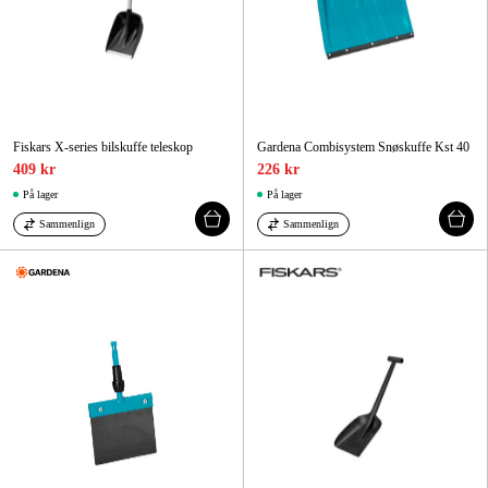
Fiskars X-series bilskuffe teleskop
Gardena Combisystem Snøskuffe Kst 40
409 kr
226 kr
På lager
På lager
Sammenlign
Sammenlign