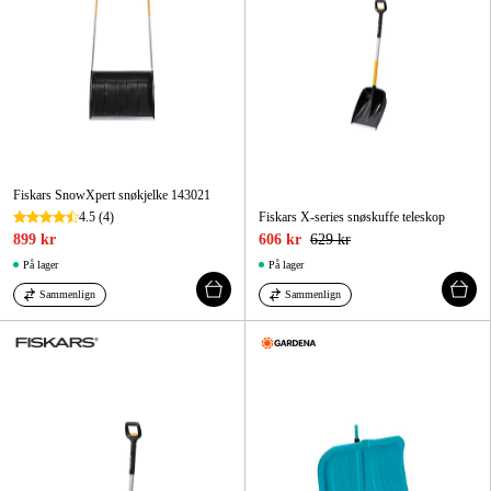
Fiskars SnowXpert snøkjelke 143021
4.5
(4)
Fiskars X-series snøskuffe teleskop
899 kr
606 kr
629 kr
På lager
På lager
Sammenlign
Sammenlign