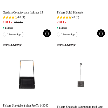
Gardena Combisystem Isskrape 15
Fiskars Solid Bilspade
4.0
(1)
5.0
(3)
158 kr
162 kr
250 kr
På lager
På lager
Sammenlign
Sammenlign
Fiskars Snøkjelke i plast Proffs 143040
Fiskars Snøspade i aluminium med langt