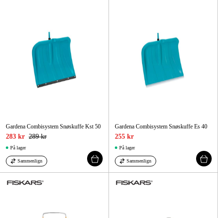
Hjem og fritid
Kampanjer
Varemerker
Artikler og guider
Kontakt
Gardena Combisystem Snøskuffe Kst 50
Gardena Combisystem Snøskuffe Es 40
Vanlige spørsmål
283 kr
289 kr
255 kr
På lager
På lager
Sammenlign
Sammenlign