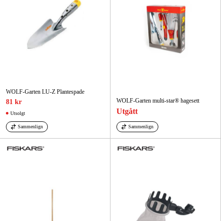
WOLF-Garten LU-Z Plantespade
WOLF-Garten multi-star® hagesett
81 kr
Utgått
Utsolgt
Sammenlign
Sammenlign