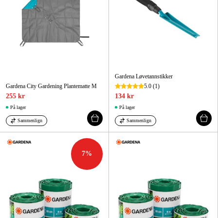
Gardena Løvetannstikker
Gardena City Gardening Plantematte M
5.0
(1)
255 kr
134 kr
På lager
På lager
Sammenlign
Sammenlign
7
%