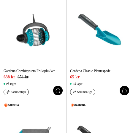
Hjem og fritid
Kampanjer
Varemerker
Artikler og guider
Kontakt
Gardena Combisystem Fruktplukker
Gardena Classic Plantespade
638 kr
651 kr
65 kr
Vanlige spørsmål
På lager
På lager
Sammenlign
Sammenlign