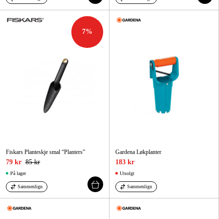
7
%
Fiskars Planteskje smal “Planters”
Gardena Løkplanter
79 kr
85 kr
183 kr
På lager
Utsolgt
Sammenlign
Sammenlign