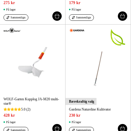
275 kr
179 kr
På lager
På lager
Sammenlign
Sammenlign
WOLF-Garten Kupplog JA-M20 multi-
Bærekraftig valg
star®
5.0
(2)
Gardena Natureline Kultivator
428 kr
230 kr
På lager
På lager
Sammenlign
Sammenlign