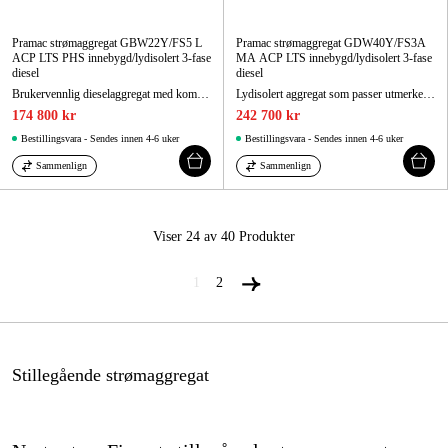
Pramac strømaggregat GBW22Y/FS5 L
Pramac strømaggregat GDW40Y/FS3A
ACP LTS PHS innebygd/lydisolert 3-fase
MA ACP LTS innebygd/lydisolert 3-fase
diesel
diesel
Brukervennlig dieselaggregat med kompakt, lydisolert design som oppfyller utslippsklasse 5.
Lydisolert aggregat som passer utmerket som reservekraftaggregat og oppfyller utslippsklasse 3A.
174 800 kr
242 700 kr
Bestillingsvara - Sendes innen 4-6 uker
Bestillingsvara - Sendes innen 4-6 uker
Sammenlign
Sammenlign
Viser 24 av 40
Produkter
1
2
Stillegående strømaggregat