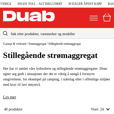
IGE
INGEN TOLL – ALT INKLUDERT
30 DAGER ÅPENT KJØP
RASK L
info@duab.no
Garasje & verksted
/
Strømaggregat
/
Stillegående strømaggregat
|
Privat
Bedrift
Norge
Stillegående strømaggregat
Sverige
Maskiner og verktøy
Danmark
Her har vi samlet våre lydisolerte og stillegående strømaggregater. Disse
Garasje og verksted
egner seg godt i situasjoner der det er viktig å unngå å forstyrre
Suomi
omgivelsene, for eksempel på camping, i nabolag eller i offentlige miljøer
Maskintilbehør og forbruksvarer
med krav til lavt støynivå.
Deutschland
Arbeidsklær og beskyttelse
Les mer
Elektro og bygg
40
produkter
Viser:
24