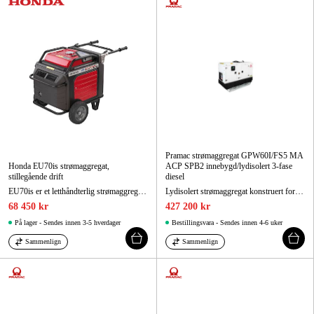
Pramac strømaggregat GPW60I/FS5 MA
Honda EU70is strømaggregat,
ACP SPB2 innebygd/lydisolert 3-fase
stillegående drift
diesel
EU70is er et letthåndterlig strømaggregat for reservekraft i hjemmet eller på arbeidsplassen.
Lydisolert strømaggregat konstruert for enkel håndtering, lett forflytning, rask igangsetting og enkel service. Oppfyller utslippskrav klasse 5.
68 450 kr
427 200 kr
På lager - Sendes innen 3-5 hverdager
Bestillingsvara - Sendes innen 4-6 uker
Sammenlign
Sammenlign