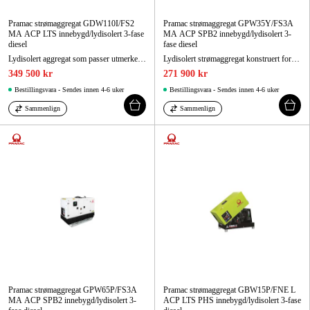
Pramac strømaggregat GDW110I/FS2
Pramac strømaggregat GPW35Y/FS3A
MA ACP LTS innebygd/lydisolert 3-fase
MA ACP SPB2 innebygd/lydisolert 3-
diesel
fase diesel
Lydisolert aggregat som passer utmerket som reservekraftaggregat og oppfyller utslippsklasse 2.
Lydisolert strømaggregat konstruert for enkel håndtering, lett forflytning, rask igangsetting og enkel service. Oppfyller utslippskrav klasse 3A.
349 500 kr
271 900 kr
Bestillingsvara - Sendes innen 4-6 uker
Bestillingsvara - Sendes innen 4-6 uker
Sammenlign
Sammenlign
Pramac strømaggregat GPW65P/FS3A
Pramac strømaggregat GBW15P/FNE L
MA ACP SPB2 innebygd/lydisolert 3-
ACP LTS PHS innebygd/lydisolert 3-fase