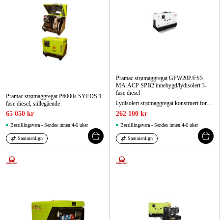
Pramac strømaggregat GPW20P/FS5
MA ACP SPB2 innebygd/lydisolert 3-
fase diesel
Pramac strømaggregat P6000s SYEDS 1-
Lydisolert strømaggregat konstruert for enkel håndtering, lett forflytning, rask igangsetting og enkel service. Oppfyller utslippskrav klasse 5.
fase diesel, stillegående
65 050 kr
262 100 kr
Bestillingsvara - Sendes innen 4-6 uker
Bestillingsvara - Sendes innen 4-6 uker
Sammenlign
Sammenlign