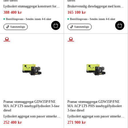
fase diesel
diesel
Lydisolert strømaggregat konstruert for enkel håndtering, lett forflytning, rask igangsetting og enkel service. Oppfyller utslippskrav klasse 3A.
Brukervennlig dieselaggregat med kompakt, lydisolert design med høy driftssikkerhet.
388 400 kr
165 100 kr
Bestillingsvara - Sendes innen 4-6 uker
Bestillingsvara - Sendes innen 4-6 uker
Sammenlign
Sammenlign
Pramac strømaggregat GDW35P/FNE
Pramac strømaggregat GDW35P/FNE
MA ACP LTS innebygd/lydisolert 3-fase
MA ACP LTS PHS innebygd/lydisolert
diesel
3-fase diesel
Lydisolert aggregat som passer utmerket som reservekraftaggregat.
Lydisolert aggregat som passer utmerket som reservekraftaggregat.
252 400 kr
271 900 kr