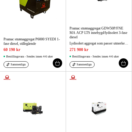
Pramac strømaggregat GDW50P/FNE
MA ACP LTS innebygd/lydisolert 3-fase
diesel
Pramac strømaggregat P6000 SYEDI 1-
Lydisolert aggregat som passer utmerket som reservekraftaggregat.
fase diesel, stillegående
60 190 kr
271 900 kr
Bestillingsvara - Sendes innen 4-6 uker
Bestillingsvara - Sendes innen 4-6 uker
Sammenlign
Sammenlign