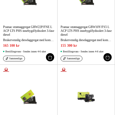
Pramac strømaggregat GBW22P/FNE L
Pramac strømaggregat GBW10Y/FS5 L
ACP LTS PHS innebygd/lydisolert 3-fase
ACP LTS PHS innebygd/lydisolert 3-fase
diesel
diesel
Brukervennlig dieselaggregat med kompakt, lydisolert design med høy driftssikkerhet.
Brukervennlig dieselaggregat med kompakt, lydisolert design som oppfyller utslippsklasse 5.
165 100 kr
155 300 kr
Bestillingsvara - Sendes innen 4-6 uker
Bestillingsvara - Sendes innen 4-6 uker
Sammenlign
Sammenlign