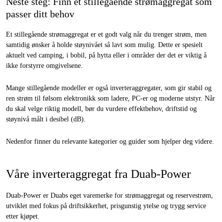
Neste steg: Finn et stillegående strømaggregat som
passer ditt behov
Et stillegående strømaggregat er et godt valg når du trenger strøm, men
samtidig ønsker å holde støynivået så lavt som mulig. Dette er spesielt
aktuelt ved camping, i bobil, på hytta eller i områder der det er viktig å
ikke forstyrre omgivelsene.
Mange stillegående modeller er også inverteraggregater, som gir stabil og
ren strøm til følsom elektronikk som ladere, PC-er og moderne utstyr. Når
du skal velge riktig modell, bør du vurdere effektbehov, driftstid og
støynivå målt i desibel (dB).
Nedenfor finner du relevante kategorier og guider som hjelper deg videre.
Våre inverteraggregat fra Duab-Power
Duab-Power er Duabs eget varemerke for strømaggregat og reservestrøm,
utviklet med fokus på driftsikkerhet, prisgunstig ytelse og trygg service
etter kjøpet.