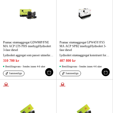
Pramac strømaggregat GDW90P/FNE
Pramac strømaggregat GPW45Y/FS5
MA ACP LTS PHS innebygd/lydisolert
MA ACP SPB2 innebygd/lydisolert 3-
3-fase diesel
fase diesel
Lydisolert aggregat som passer utmerket som reservekraftaggregat.
Lydisolert strømaggregat konstruert for enkel håndtering, lett forflytning, rask igangsetting og enkel service. Oppfyller utslippskrav klasse 5.
310 700 kr
407 800 kr
Bestillingsvara - Sendes innen 4-6 uker
Bestillingsvara - Sendes innen 4-6 uker
Sammenlign
Sammenlign