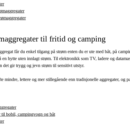
ter
rømaggregater
trømaggregater
maggregater til fritid og camping
gregat får du enkel tilgang på strøm enten du er ute med båt, på campi
 en hytte uten innlagt strøm. Til elektronikk som TV, ladere og datamas
 det gir trygg og jevn strøm til sensitivt utstyr.
te mindre, lettere og mer stillegående enn tradisjonelle aggregater, og pa
ggregater
 til bobil, campingvogn og båt
ter