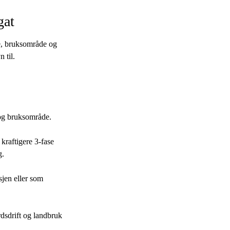
gat
se, bruksområde og
 til.
 og bruksområde.
 kraftigere 3-fase
g.
sjen eller som
rdsdrift og landbruk