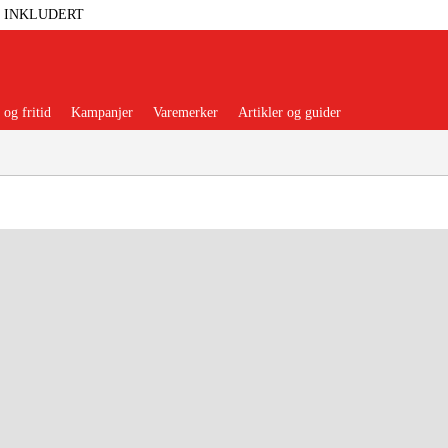
T INKLUDERT
og fritid
Kampanjer
Varemerker
Artikler og guider
 Verktøy
Garasje Og Verksted
lbehør Og Forbruksvarer
dsklær Og Beskyttelse