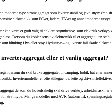
 en moderne type strømaggregat som leverer stabil og jevn strøm (ren si
l sensitiv elektronikk som PC-er, ladere, TV-er og annet moderne utstyr.
ter kan være et godt valg til enklere strømbehov, som elektrisk verktøy
geplass. Dersom du kobler sensitiv elektronikk til et aggregat uten stabi
om blinking i lys eller støy i lydutstyr – og i verste fall skade elektro
 inverteraggregat eller et vanlig aggregat?
regat dersom du skal bruke aggregatet til camping, bobil, båt eller anne
ktronikk. Invertermodeller er ofte stillegående, lette og drivstoffeffekti
t aggregat dersom du hovedsakelig skal drive verktøy, arbeidsmaskiner e
mt for strømtype. Mange modeller med AVR (automatisk spenningsregule
ng.