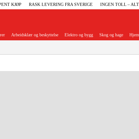
PENT KJØP
RASK LEVERING FRA SVERIGE
INGEN TOLL – AL
rer
Arbeidsklær og beskyttelse
Elektro og bygg
Skog og hage
Hjem 
Populære kategorier
Maskiner Og
Maskinti
Arbei