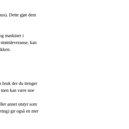
nus). Dette gjør dem
 og maskiner i
l strømleveranse, kan
nikken.
n bruk der du trenger
ve, men kan være noe
ller annet utstyr som
ring) gir også en mer