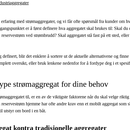
ndustriaggregater
erfaring med strømaggregater, og vi får ofte spørsmål fra kunder om hv
gangspunktet er å først definere hva aggregatet skal brukes til: Skal du d
reservestrøm ved strømbrudd? Skal aggregatet stå fast på ett sted, elle
 definert, blir det enklere å sortere ut de aktuelle alternativene og finne
plett oversikt, eller bruk lenkene nedenfor for å fordype deg i et spesif
type strømaggregat for dine behov
maggregatet til, er en av de viktigste faktorene når du skal velge rikti
 reservestrøm hjemme har ofte andre krav enn et mobilt aggregat som s
il utstyr om bord i en båt.
egat kontra tradisjonelle aggregater