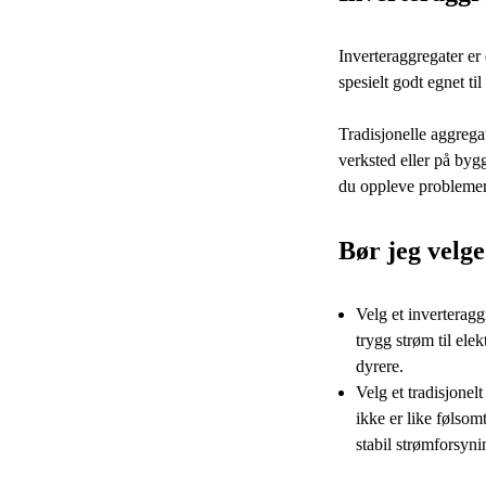
Inverteraggregater er
spesielt godt egnet ti
Tradisjonelle aggrega
verksted eller på byg
du oppleve problemer s
Bør jeg velge
Velg et inverteragg
trygg strøm til ele
dyrere.
Velg et tradisjonel
ikke er like følso
stabil strømforsyni