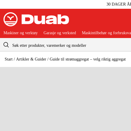
30 DAGER Å
Maskiner og verktøy
Garasje og verksted
Maskintilbehør og forbruksva
Handlevogn
Start
 / 
Artikler & Guider
 / 
Guide til strømaggregat – velg riktig aggregat