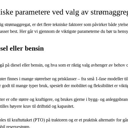
niske parametere ved valg av strømaggre
tig strømaggregat, er det flere tekniske faktorer som påvirker både ytel
sser best. Her går vi gjennom de viktigste parameterne du bør ta hensyn
sel eller bensin
å på diesel eller bensin, og hva som er riktig valg avhenger av behov
r finnes i mange størrelser og prisklasser – fra små 1-fase modeller til
 godt til mange typer bruk, spesielt der mobilitet og fleksibilitet er vikti
er er ofte større og kraftigere, og brukes gjerne i bygg- og anleggsbran
illes høyere krav til driftstid og kapasitet.
es til kraftuttaket (PTO) på traktoren og er et praktisk alternativ for gå
bil reservestrøm.