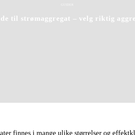
Elektro
GUIDER
Hjem
de til strømaggregat – velg riktig aggr
7-11-2023
Skrevet av: Victor Lundqvist & Mathias Stockhaus
ter finnes i mange ulike størrelser og effektkl