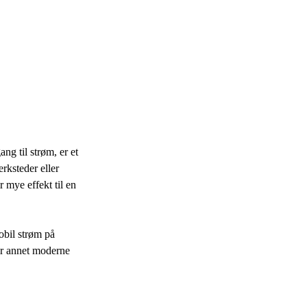
ng til strøm, er et
erksteder eller
 mye effekt til en
obil strøm på
er annet moderne