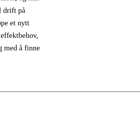
 drift på
pe et nytt
m effektbehov,
g med å finne