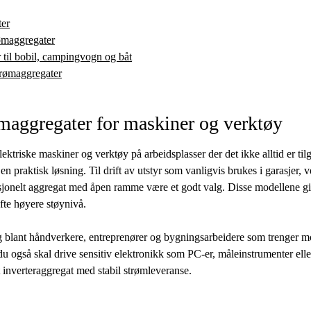
ter
rømaggregater
 til bobil, campingvogn og båt
trømaggregater
maggregater for maskiner og verktøy
ktriske maskiner og verktøy på arbeidsplasser der det ikke alltid er tilga
n praktisk løsning. Til drift av utstyr som vanligvis brukes i garasjer, v
isjonelt aggregat med åpen ramme være et godt valg. Disse modellene gir
ofte høyere støynivå.
lg blant håndverkere, entreprenører og bygningsarbeidere som trenger m
 også skal drive sensitiv elektronikk som PC-er, måleinstrumenter ell
t inverteraggregat med stabil strømleveranse.