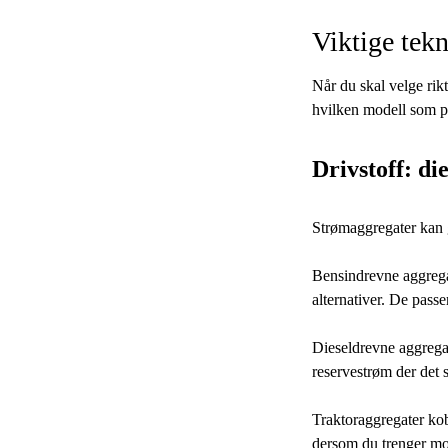
Viktige tek
Når du skal velge rik
hvilken modell som pa
Drivstoff: die
Strømaggregater kan g
Bensindrevne aggregate
alternativer. De passer
Dieseldrevne aggregat
reservestrøm der det st
Traktoraggregater kobl
dersom du trenger mo