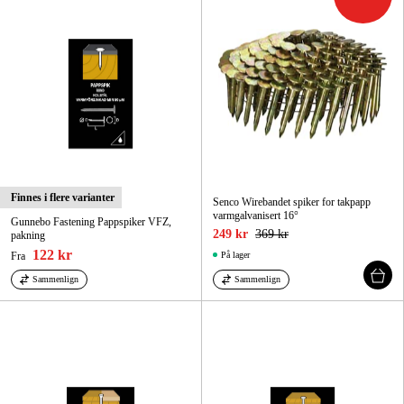
Skog og hage
Hjem og fritid
Kampanjer
Varemerker
Artikler og guider
Finnes i flere varianter
Senco Wirebandet spiker for takpapp
Kontakt
varmgalvanisert 16°
Gunnebo Fastening Pappspiker VFZ,
249 kr
369 kr
pakning
Vanlige spørsmål
122 kr
Fra
På lager
Sammenlign
Sammenlign