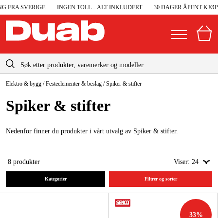
 FRA SVERIGE
INGEN TOLL – ALT INKLUDERT
30 DAGER ÅPENT KJØP
info@duab.no
Elektro & bygg
/
Festeelementer & beslag
/
Spiker & stifter
|
Privat
Bedrift
Norge
Spiker & stifter
Sverige
Maskiner og verktøy
Danmark
Nedenfor finner du produkter i vårt utvalg av Spiker & stifter.
Garasje og verksted
Suomi
Maskintilbehør og forbruksvarer
8
produkter
Viser:
24
Deutschland
Arbeidsklær og beskyttelse
Kategorier
Filtrer og sorter
Elektro og bygg
33
%