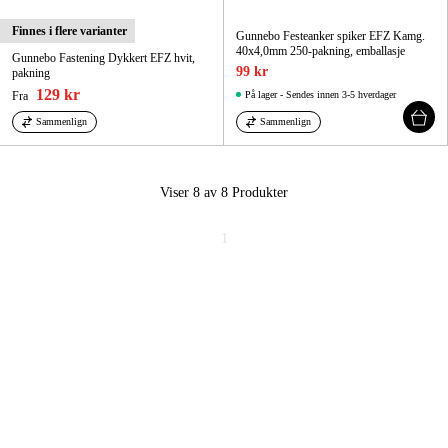
Finnes i flere varianter
Gunnebo Festeanker spiker EFZ Kamg.
40x4,0mm 250-pakning, emballasje
Gunnebo Fastening Dykkert EFZ hvit,
99 kr
pakning
129 kr
Fra
På lager - Sendes innen 3-5 hverdager
Sammenlign
Sammenlign
Viser 8 av 8
Produkter
1