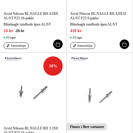
Arvid Nilsson BL.NAGLE RH 4.0X8
Arvid Nilsson BL.NAGLE RH 4,8X10
AL/ST P25 16-pakke
AL/ST P25 9-pakke
Blindnagle rundhode åpen AL/ST
Blindnagle rundhode åpen AL/ST
24 kr
28 kr
418 kr
På lager
På lager
Sammenlign
Sammenlign
10
%
Finnes i flere varianter
Arvid Nilsson BL.NAGLE RH 3.2X8
AL/ST P25 16-pakke