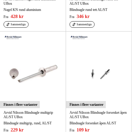
UBox
AL/ST UBox
Nagel KN rund aluminium
Blindnagle rund tett AL/ST
428 kr
346 kr
Fra
Fra
Sammenlign
Sammenlign
Finnes i flere varianter
Finnes i flere varianter
Arvid Nilsson Blindnagle multigrip
Arvid Nilsson Blindnagle forsenket åpen
AL/ST UBox
AL/ST UBox
Blindnagle multigrip, rund, AL/ST
Blindnagle forsenket åpen AL/ST
229 kr
109 kr
Fra
Fra