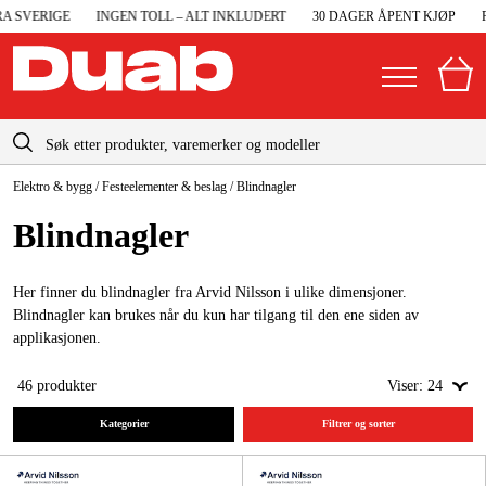
SVERIGE
INGEN TOLL – ALT INKLUDERT
30 DAGER ÅPENT KJØP
RAS
info@duab.no
Elektro & bygg
/
Festeelementer & beslag
/
Blindnagler
|
Privat
Bedrift
Norge
Blindnagler
Sverige
Maskiner og verktøy
Danmark
Her finner du blindnagler fra Arvid Nilsson i ulike dimensjoner.
Garasje og verksted
Blindnagler kan brukes når du kun har tilgang til den ene siden av
Suomi
applikasjonen.
Maskintilbehør og forbruksvarer
Deutschland
46
produkter
Viser:
24
Arbeidsklær og beskyttelse
Kategorier
Filtrer og sorter
Elektro og bygg