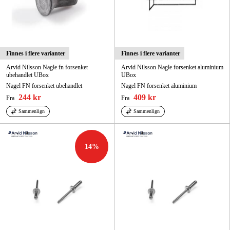
Finnes i flere varianter
Finnes i flere varianter
Arvid Nilsson Nagle fn forsenket
Arvid Nilsson Nagle forsenket aluminium
ubehandlet UBox
UBox
Nagel FN forsenket ubehandlet
Nagel FN forsenket aluminium
244 kr
409 kr
Fra
Fra
Sammenlign
Sammenlign
14
%