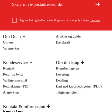
Jeg har lest og godtar behandlingen av personopplysninger.
Les mer
Om Duab
Artikler og guider
Om oss
Bærekraft
Varemerker
Kundeservice
Om ditt kjøp
Kontakt
Kjøpsbetingelser
Retur og bytte
Levering
Vanlige spørsmål
Betaling
Returskjema (PDF)
Last ned kjøpsbetingelser (PDF)
Angre kjøp
Tilgjengelighet
Kontakt & informasjon
Kontakt oss