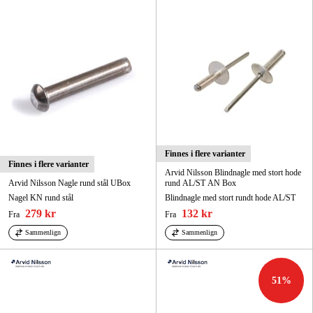
Skog og hage
Hjem og fritid
Kampanjer
Varemerker
Artikler og guider
Finnes i flere varianter
Kontakt
Finnes i flere varianter
Arvid Nilsson Blindnagle med stort hode
Arvid Nilsson Nagle rund stål UBox
rund AL/ST AN Box
Vanlige spørsmål
Nagel KN rund stål
Blindnagle med stort rundt hode AL/ST
279 kr
132 kr
Fra
Fra
Sammenlign
Sammenlign
51
%