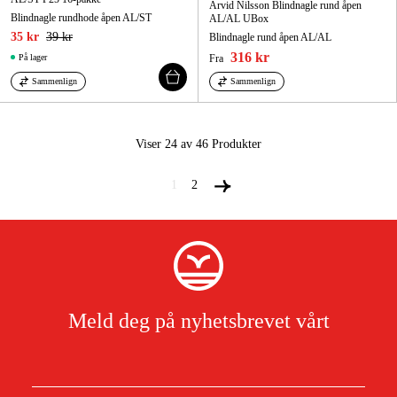
Arvid Nilsson Blindnagle rund åpen
Blindnagle rundhode åpen AL/ST
AL/AL UBox
35 kr
39 kr
Blindnagle rund åpen AL/AL
316 kr
På lager
Fra
Sammenlign
Sammenlign
Viser 24 av 46
Produkter
1
2
Meld deg på nyhetsbrevet vårt