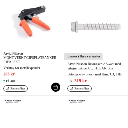
Skog og hage
Hjem og fritid
Kampanjer
Varemerker
Arvid Nilsson
Artikler og guider
Finnes i flere varianter
MONT.VERKT.GIPSPLATEANKER
P1FALSKT
Arvid Nilsson Betongskrue 6-kant med
Kontakt
Verktøy for metallexpander
integrert skive, C3, THE AN Box
203 kr
Betongskruv 6-kant med fläns, C3, THE
Vanlige spørsmål
319 kr
På lager
Fra
Sammenlign
Sammenlign