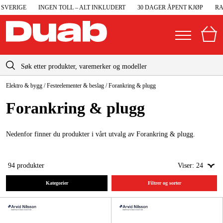
ERIGE
INGEN TOLL – ALT INKLUDERT
30 DAGER ÅPENT KJØP
RASK 
info@duab.no
Elektro & bygg
/
Festeelementer & beslag
/
Forankring & plugg
|
Privat
Bedrift
Norge
Forankring & plugg
Sverige
Maskiner og verktøy
Danmark
Nedenfor finner du produkter i vårt utvalg av Forankring & plugg.
Garasje og verksted
Suomi
Maskintilbehør og forbruksvarer
94
produkter
Viser:
24
Deutschland
Arbeidsklær og beskyttelse
Kategorier
Filtrer og sorter
Elektro og bygg