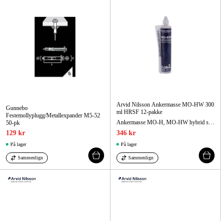
Arvid Nilsson Ankermasse MO-HW 300
Gunnebo
ml HRSF 12-pakke
Festemollyplugg/Metallexpander M5-52
Ankermasse MO-H, MO-HW hybrid styrenfri alternativ 1
50-pk
129 kr
346 kr
På lager
På lager
Sammenlign
Sammenlign