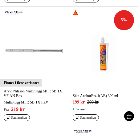
5
%
Finnes i flere varianter
Arvid Nilsson Multiplugg MFR SB TX
VF AN Box
Sika AnchorFix-1(AB) 300 ml
199 kr
209 kr
Multiplugg MFR SB TX FZV
219 kr
Fra
På lager
Sammenlign
Sammenlign