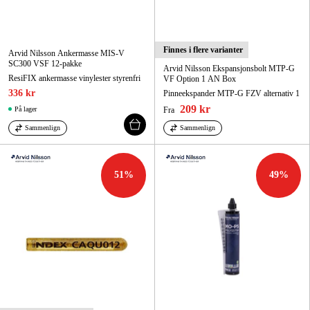
Finnes i flere varianter
Arvid Nilsson Ankermasse MIS-V
SC300 VSF 12-pakke
Arvid Nilsson Ekspansjonsbolt MTP-G
ResiFIX ankermasse vinylester styrenfri
VF Option 1 AN Box
336 kr
Pinneekspander MTP-G FZV alternativ 1
209 kr
På lager
Fra
Sammenlign
Sammenlign
51
%
49
%