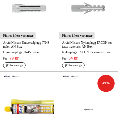
Finnes i flere varianter
Finnes i flere varianter
Arvid Nilsson Universalplugg TN4S
Arvid Nilsson Nylonplugg TACON for
nylon AN Box
faste materialer AN Box
Universalplugg TN4S nylon
Nylonplugg TACON for massive materialer
79 kr
54 kr
Fra
Fra
Sammenlign
Sammenlign
49
%