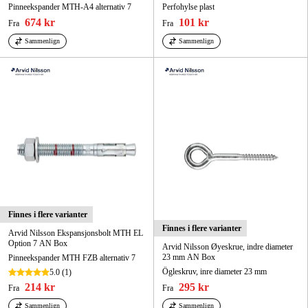
Pinneekspander MTH-A4 alternativ 7
Perfohylse plast
674 kr
101 kr
Fra
Fra
Sammenlign
Sammenlign
Finnes i flere varianter
Finnes i flere varianter
Arvid Nilsson Ekspansjonsbolt MTH EL
Option 7 AN Box
Arvid Nilsson Øyeskrue, indre diameter
23 mm AN Box
Pinneekspander MTH FZB alternativ 7
Ögleskruv, inre diameter 23 mm
5.0
(1)
214 kr
295 kr
Fra
Fra
Sammenlign
Sammenlign