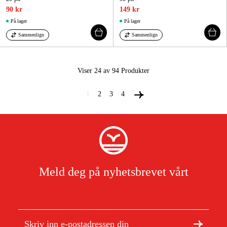
90 kr
149 kr
På lager
På lager
Sammenlign
Sammenlign
Viser 24 av 94
Produkter
1
2
3
4
Meld deg på nyhetsbrevet vårt