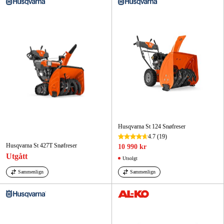
Husqvarna St 124 Snøfreser
4.7
(19)
Husqvarna St 427T Snøfreser
10 990 kr
Utgått
Utsolgt
Sammenlign
Sammenlign