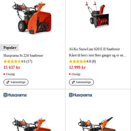
Populær
Al-Ko SnowLine 620 E II Snøfreser
Kåret til best i test flere ganger og er en av de mest populære snøfreserne i Sverige.
Husqvarna St 224 Snøfreser
4.6
(17)
4.8
(8)
15 637 kr
12 999 kr
Utsolgt
Utsolgt
Sammenlign
Sammenlign