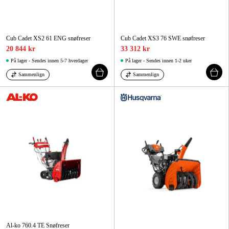
Cub Cadet XS2 61 ENG snøfreser
Cub Cadet XS3 76 SWE snøfreser
20 844 kr
33 312 kr
På lager - Sendes innen 5-7 hverdager
På lager - Sendes innen 1-2 uker
Sammenlign
Sammenlign
Al-ko 760.4 TE Snøfreser