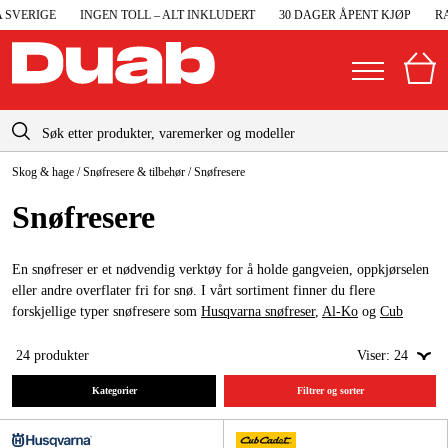
ERIGE
INGEN TOLL – ALT INKLUDERT
30 DAGER ÅPENT KJØP
RASK 
info@duab.no
Skog & hage
/
Snøfresere & tilbehør
/
Snøfresere
|
Privat
Bedrift
Norge
Snøfresere
Sverige
Maskiner og verktøy
Danmark
En snøfreser er et nødvendig verktøy for å holde gangveien, oppkjørselen
Garasje og verksted
eller andre overflater fri for snø. I vårt sortiment finner du flere
Suomi
forskjellige typer snøfresere som
Husqvarna snøfreser
,
Al-Ko
og
Cub
Maskintilbehør og forbruksvarer
Cadet
. Du kan enkelt velge en maskin med elektrisk start, håndvarme og
Deutschland
en rekke andre funksjoner på denne siden.
24
produkter
Viser:
24
Arbeidsklær og beskyttelse
Kategorier
Filtrer og sorter
Elektro og bygg
Skog og hage