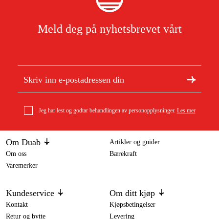
Meld deg på nyhetsbrevet vårt
Jeg har lest og godtar behandlingen av personopplysninger.
Les mer
Om Duab
Artikler og guider
Om oss
Bærekraft
Varemerker
Kundeservice
Om ditt kjøp
Kontakt
Kjøpsbetingelser
Retur og bytte
Levering