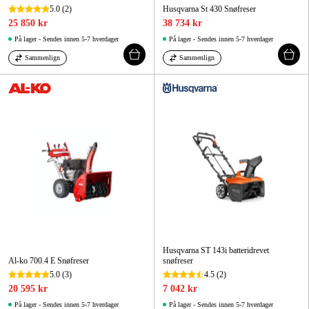
5.0
(2)
Husqvarna St 430 Snøfreser
25 850 kr
38 734 kr
På lager - Sendes innen 5-7 hverdager
På lager - Sendes innen 5-7 hverdager
Sammenlign
Sammenlign
Husqvarna ST 143i batteridrevet
Al-ko 700.4 E Snøfreser
snøfreser
5.0
(3)
4.5
(2)
20 595 kr
7 042 kr
På lager - Sendes innen 5-7 hverdager
På lager - Sendes innen 5-7 hverdager