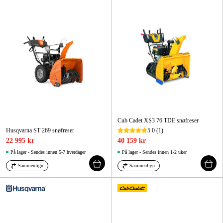
Hjem og fritid
Kampanjer
Varemerker
Artikler og guider
Kontakt
Cub Cadet XS3 76 TDE snøfreser
Husqvarna ST 269 snøfreser
5.0
(1)
Vanlige spørsmål
22 995 kr
40 159 kr
På lager - Sendes innen 5-7 hverdager
På lager - Sendes innen 1-2 uker
Sammenlign
Sammenlign