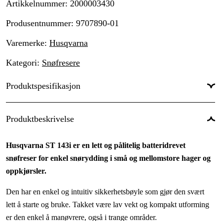
Artikkelnummer
:
2000003430
Produsentnummer
:
9707890-01
Varemerke
:
Husqvarna
Kategori
:
Snøfresere
Produktspesifikasjon
Type snøfreser
:
1-trinn
Produktbeskrivelse
Effekt
:
0.9 kW
Husqvarna ST 143i er en lett og pålitelig batteridrevet
Drivkilde
:
Batteri
snøfreser for enkel snørydding i små og mellomstore hager og
Arbeidsbredde
:
43 cm
oppkjørsler.
Batterisystem
:
Husqvarna BLi
Den har en enkel og intuitiv sikkerhetsbøyle som gjør den svært
lett å starte og bruke. Takket være lav vekt og kompakt utforming
Driftsspenning
:
36 V
er den enkel å manøvrere, også i trange områder.