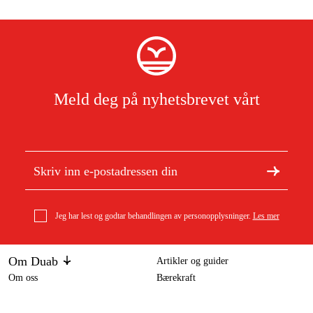
Meld deg på nyhetsbrevet vårt
Jeg har lest og godtar behandlingen av personopplysninger.
Les mer
Om Duab
Artikler og guider
Om oss
Bærekraft
Varemerker
Husqvarna ST 143i batteridrevet snøfreser
7 042 kr