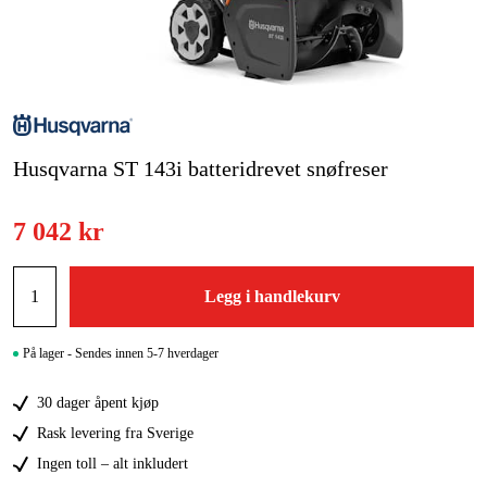
Hjem og fritid
Kampanjer
Varemerker
Husqvarna ST 143i batteridrevet snøfreser
Artikler og guider
7 042 kr
Kontakt
Vanlige spørsmål
Legg i handlekurv
På lager - Sendes innen 5-7 hverdager
30 dager åpent kjøp
Rask levering fra Sverige
Ingen toll – alt inkludert