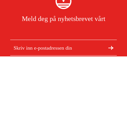
Meld deg på nyhetsbrevet vårt
Jeg har lest og godtar behandlingen av personopplysninger.
Les mer
Om Duab
Artikler og guider
Om oss
Bærekraft
Varemerker
Kundeservice
Om ditt kjøp
Kontakt
Kjøpsbetingelser