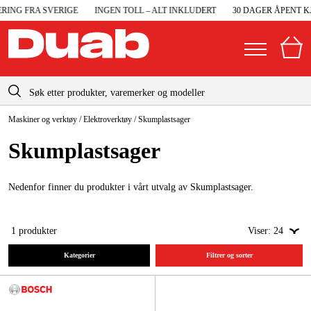
ING FRA SVERIGE
INGEN TOLL – ALT INKLUDERT
30 DAGER ÅPENT KJ
info@duab.no
Maskiner og verktøy
/
Elektroverktøy
/
Skumplastsager
|
Privat
Bedrift
Norge
Skumplastsager
Sverige
Maskiner og verktøy
Danmark
Nedenfor finner du produkter i vårt utvalg av Skumplastsager.
Garasje og verksted
Suomi
Maskintilbehør og forbruksvarer
1
produkter
Viser:
24
Deutschland
Arbeidsklær og beskyttelse
Kategorier
Filtrer og sorter
Elektro og bygg