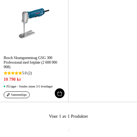
Skog og hage
Hjem og fritid
Kampanjer
Varemerker
Artikler og guider
Bosch Skumgummisag GSG 300
Professional med fotplate (2 608 000
908)
Kontakt
5.0
(2)
10 790 kr
Vanlige spørsmål
På lager - Sendes innen 3-5 hverdager
Sammenlign
Viser 1 av 1
Produkter
1