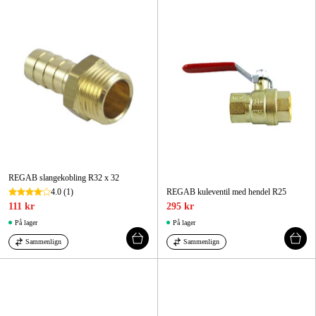
REGAB slangekobling R32 x 32
4.0
(1)
REGAB kuleventil med hendel R25
111 kr
295 kr
På lager
På lager
Sammenlign
Sammenlign