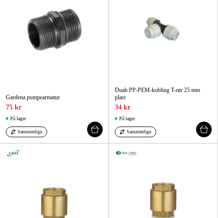
Duab PP-PEM-kobling T-rør 25 mm
Gardena pumpearmatur
plast
75 kr
34 kr
På lager
På lager
Sammenlign
Sammenlign