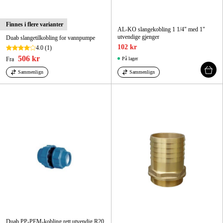
Finnes i flere varianter
AL-KO slangekobling 1 1/4" med 1"
utvendige gjenger
Duab slangetilkobling for vannpumpe
102 kr
4.0
(1)
506 kr
Fra
På lager
Sammenlign
Sammenlign
Duab PP-PEM-kobling rett utvendig R20