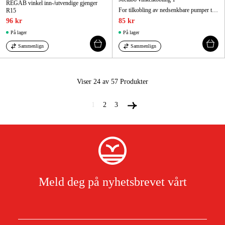
REGAB vinkel inn-/utvendige gjenger
For tilkobling av nedsenkbare pumper til hurtigkoblinger eller utløps-, suge- og hageslanger
R15
96 kr
85 kr
På lager
På lager
Sammenlign
Sammenlign
Viser 24 av 57
Produkter
1
2
3
Meld deg på nyhetsbrevet vårt