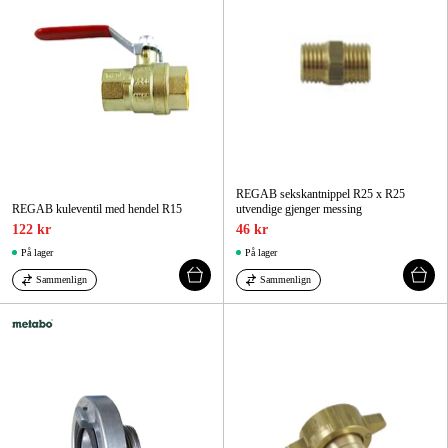
REGAB sekskantnippel R25 x R25
REGAB kuleventil med hendel R15
utvendige gjenger messing
122 kr
46 kr
På lager
På lager
Sammenlign
Sammenlign