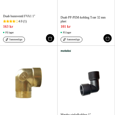
Duab bunnventil FVA1 1"
Duab PP-PEM-kobling T-rør 32 mm
4.0
(1)
plast
163 kr
101 kr
På lager
På lager
Sammenlign
Sammenlign
Metabo vinkelkobling 1"