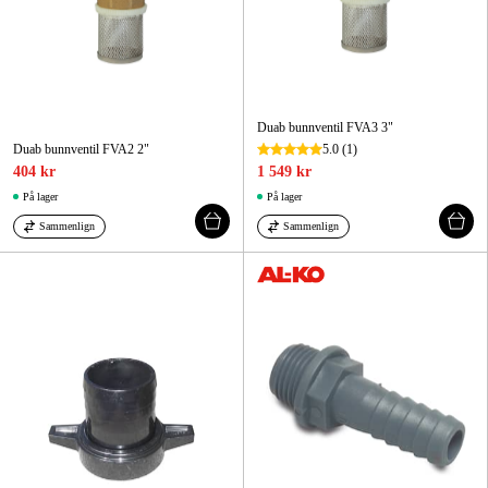
Duab bunnventil FVA3 3"
Duab bunnventil FVA2 2"
5.0
(1)
404 kr
1 549 kr
På lager
På lager
Sammenlign
Sammenlign