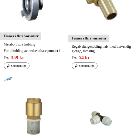
Finnes i flere varianter
Finnes i flere varianter
Metabo Storz-kobling
Regab slangekobling halv med innvendig
For tilkobling av nedsenkbare pumper for skittent vann til utløpsslanger med C-Storz-kobling
gjenge, messing
359 kr
54 kr
Fra
Fra
Sammenlign
Sammenlign