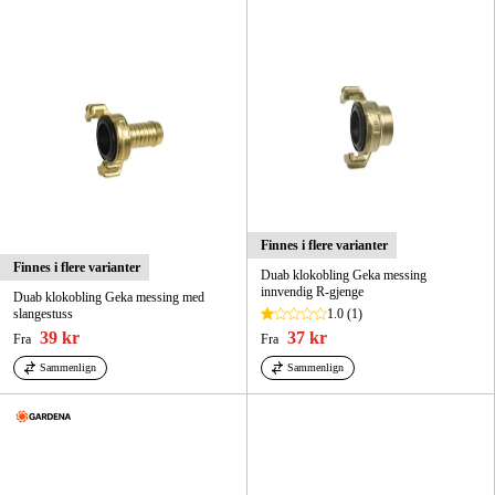
Hjem og fritid
Kampanjer
Varemerker
Artikler og guider
Finnes i flere varianter
Kontakt
Finnes i flere varianter
Duab klokobling Geka messing
innvendig R-gjenge
Vanlige spørsmål
Duab klokobling Geka messing med
slangestuss
1.0
(1)
39 kr
37 kr
Fra
Fra
Sammenlign
Sammenlign