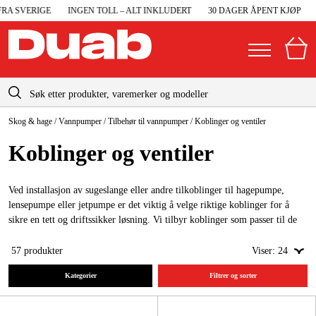
 SVERIGE
INGEN TOLL – ALT INKLUDERT
30 DAGER ÅPENT KJØP
RA
info@duab.no
Skog & hage
/
Vannpumper
/
Tilbehør til vannpumper
/
Koblinger og ventiler
|
Privat
Bedrift
Norge
Koblinger og ventiler
Sverige
Maskiner og verktøy
Danmark
Ved installasjon av sugeslange eller andre tilkoblinger til hagepumpe,
Garasje og verksted
lensepumpe eller jetpumpe er det viktig å velge riktige koblinger for å
Suomi
sikre en tett og driftssikker løsning. Vi tilbyr koblinger som passer til de
Maskintilbehør og forbruksvarer
fleste vanlige pumptyper og bruksområder.
Deutschland
57
produkter
Viser:
24
Arbeidsklær og beskyttelse
Kategorier
Filtrer og sorter
Elektro og bygg
Skog og hage