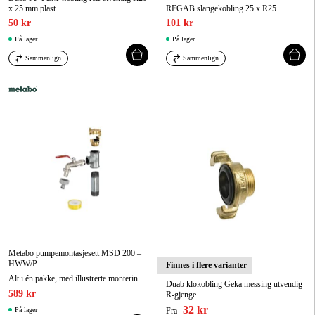
x 25 mm plast
REGAB slangekobling 25 x R25
50 kr
101 kr
På lager
På lager
Sammenlign
Sammenlign
Metabo pumpemontasjesett MSD 200 –
HWW/P
Finnes i flere varianter
Alt i én pakke, med illustrerte monteringsanvisninger
Duab klokobling Geka messing utvendig
589 kr
R-gjenge
32 kr
På lager
Fra