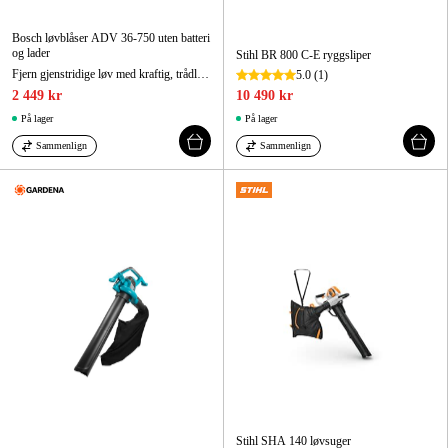
Bosch løvblåser ADV 36-750 uten batteri
og lader
Stihl BR 800 C-E ryggsliper
Fjern gjenstridige løv med kraftig, trådløs ytelse
5.0
(1)
2 449 kr
10 490 kr
På lager
På lager
Sammenlign
Sammenlign
Stihl SHA 140 løvsuger