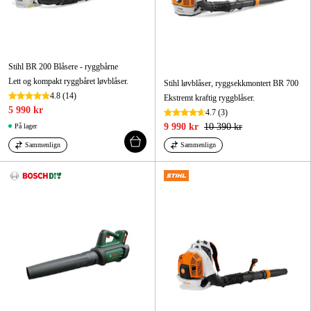
Stihl BR 200 Blåsere - ryggbårne
Lett og kompakt ryggbåret løvblåser.
Stihl løvblåser, ryggsekkmontert BR 700
4.8
(14)
Ekstremt kraftig ryggblåser.
5 990 kr
4.7
(3)
9 990 kr
10 390 kr
På lager
Sammenlign
Sammenlign