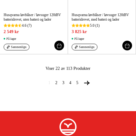
Husqvarna løvblåser / løvsuger 120iBV
Husqvarna løvblåser / løvsuger 120iBV
batteridrevet, uten batteri og lader
batteridrevet, med batteri og lader
4.6
(7)
5.0
(1)
2 549 kr
3 825 kr
På lager
På lager
Sammenlign
Sammenlign
Viser 22 av 113
Produkter
1
2
3
4
5