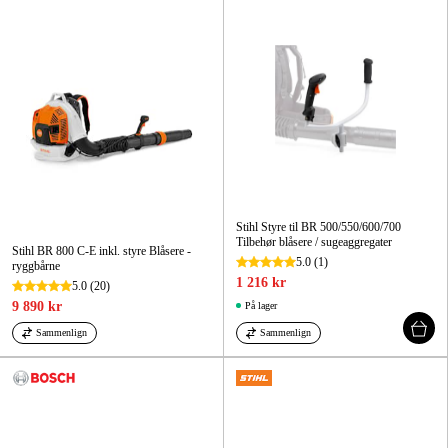
Hjem og fritid
Kampanjer
Varemerker
Artikler og guider
Stihl Styre til BR 500/550/600/700
Kontakt
Tilbehør blåsere / sugeaggregater
Stihl BR 800 C-E inkl. styre Blåsere -
5.0
(1)
ryggbårne
Vanlige spørsmål
1 216 kr
5.0
(20)
9 890 kr
På lager
Sammenlign
Sammenlign