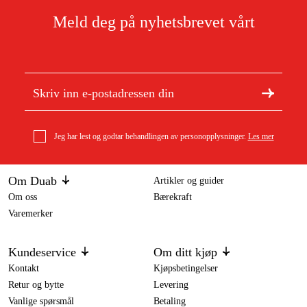
Meld deg på nyhetsbrevet vårt
Jeg har lest og godtar behandlingen av personopplysninger.
Les mer
Om Duab
Artikler og guider
Om oss
Bærekraft
Varemerker
Kundeservice
Om ditt kjøp
Kontakt
Kjøpsbetingelser
Retur og bytte
Levering
Vanlige spørsmål
Betaling