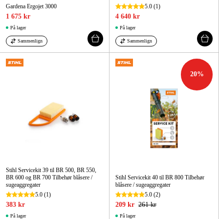
Gardena Ergojet 3000
5.0
(1)
1 675 kr
4 640 kr
På lager
På lager
Sammenlign
Sammenlign
20
%
Stihl Servicekit 39 til BR 500, BR 550,
BR 600 og BR 700 Tilbehør blåsere /
Stihl Servicekit 40 til BR 800 Tilbehør
sugeaggregater
blåsere / sugeaggregater
5.0
(1)
5.0
(2)
383 kr
209 kr
261 kr
På lager
På lager