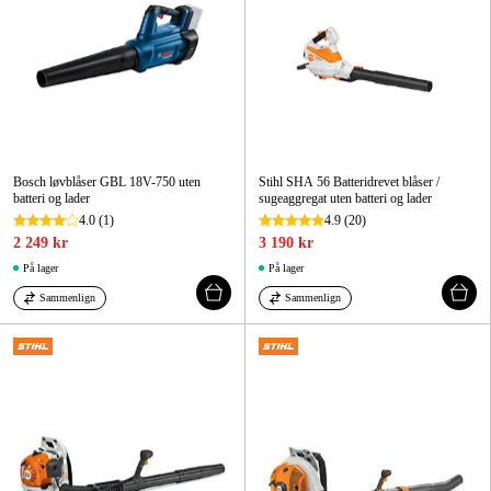
Bosch løvblåser GBL 18V-750 uten
Stihl SHA 56 Batteridrevet blåser /
batteri og lader
sugeaggregat uten batteri og lader
4.0
(1)
4.9
(20)
2 249 kr
3 190 kr
På lager
På lager
Sammenlign
Sammenlign