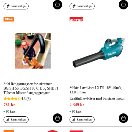
Sammenlign
Sammenlign
Stihl Rengjøringssett for takrenner
Makita Løvblåser LXT® 18V, 49m/s,
BG/SH 56, BG/SH 86 C-E og SHE 71
13.0m³/min
Tilbehør blåsere / sugeaggregater
Kraftfull løvblåser med børsteløs motor.
4.3
(3)
761 kr
2 349 kr
På lager
På lager
Sammenlign
Sammenlign