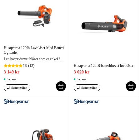
Husqvarna 120Ib Løvblåser Med Batteri
Og Lader
Lett batteridrevet blåser som er enkel å bruke, for små og mellomstore hager.
4.9
(12)
Husqvarna 122iB batteridrevet løvblåser
3 149 kr
3 020 kr
På lager
På lager
Sammenlign
Sammenlign