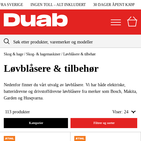
 SVERIGE
INGEN TOLL – ALT INKLUDERT
30 DAGER ÅPENT KJØP
RA
info@duab.no
Skog & hage
/
Skog- & hagemaskiner
/
Løvblåsere & tilbehør
|
Privat
Bedrift
Norge
Løvblåsere & tilbehør
Sverige
Maskiner og verktøy
Danmark
Nedenfor finner du vårt utvalg av løvblåsere. Vi har både elektriske,
Garasje og verksted
batteridrevne og drivstoffdrevne løvblåsere fra merker som Bosch, Makita,
Suomi
Garden og Husqvarna.
Maskintilbehør og forbruksvarer
Deutschland
113
produkter
Viser:
24
Arbeidsklær og beskyttelse
Kategorier
Filtrer og sorter
Elektro og bygg
Skog og hage