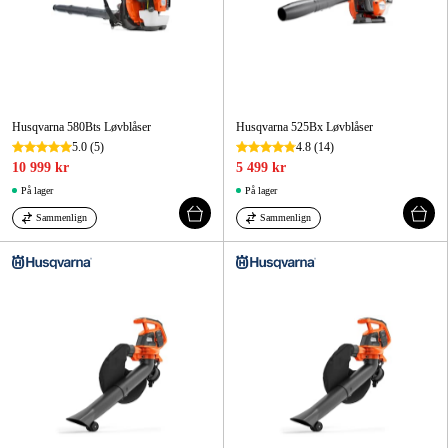
Husqvarna 580Bts Løvblåser
Husqvarna 525Bx Løvblåser
5.0
(5)
4.8
(14)
10 999 kr
5 499 kr
På lager
På lager
Sammenlign
Sammenlign