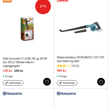
17
%
Makita løvblåser DUB186ZX1 LXT 18V
Stihl Servicekit 37 til BG 86 og SH 86
uten batteri og lader
(fra 2012) Tilbehør blåsere /
sugeaggregater
3.0
(1)
239 kr
289 kr
999 kr
På lager
På lager
Sammenlign
Sammenlign