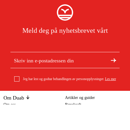
Meld deg på nyhetsbrevet vårt
Jeg har lest og godtar behandlingen av personopplysninger.
Les mer
Om Duab
Artikler og guider
Om oss
Bærekraft
Husqvarna kniv til 107 cm gressklipperhåndtak
Varemerker
301 kr
Kundeservice
Om ditt kjøp