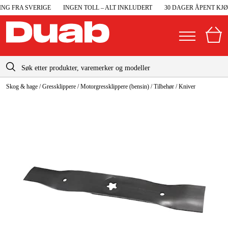
G FRA SVERIGE
INGEN TOLL – ALT INKLUDERT
30 DAGER ÅPENT KJØP
info@duab.no
Skog & hage
/
Gressklippere
/
Motorgressklippere (bensin)
/
Tilbehør
/
Kniver
|
Privat
Bedrift
Norge
Sverige
Maskiner og verktøy
Danmark
Garasje og verksted
Suomi
Maskintilbehør og forbruksvarer
Deutschland
Arbeidsklær og beskyttelse
Elektro og bygg
Skog og hage