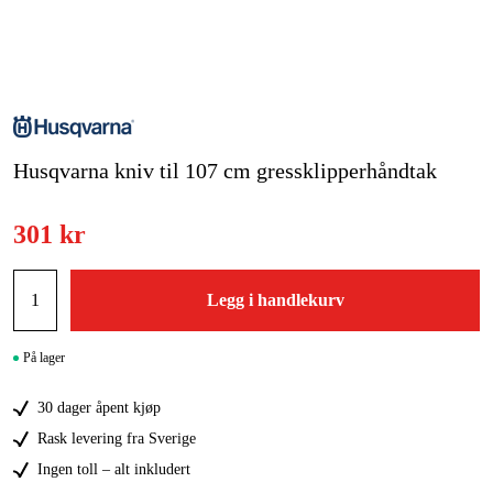
Hjem og fritid
Kampanjer
Varemerker
Husqvarna kniv til 107 cm gressklipperhåndtak
Artikler og guider
301 kr
Kontakt
Vanlige spørsmål
Legg i handlekurv
På lager
30 dager åpent kjøp
Rask levering fra Sverige
Ingen toll – alt inkludert