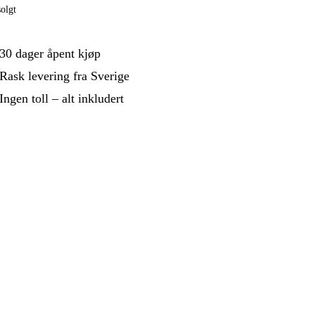
 Og Bygg
Skog Og Hage
olgt
 Og Fritid
Kampanjer
30 dager åpent kjøp
Rask levering fra Sverige
Ingen toll – alt inkludert