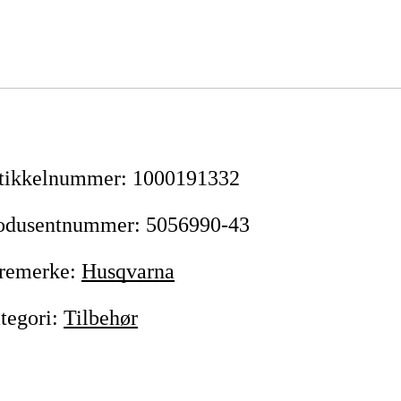
tikkelnummer
:
1000191332
odusentnummer
:
5056990-43
remerke
:
Husqvarna
tegori
:
Tilbehør