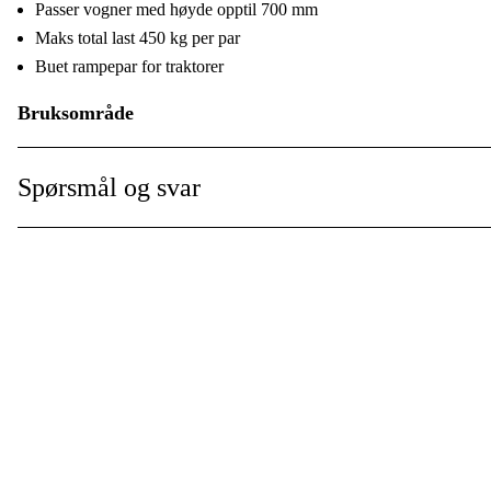
Passer vogner med høyde opptil 700 mm
Maks total last 450 kg per par
Buet rampepar for traktorer
Bruksområde
For bruk på vogner med høyde opptil 700 mm.
Spørsmål og svar