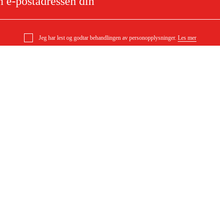
Jeg har lest og godtar behandlingen av personopplysninger.
Les mer
e
Om ditt kjøp
Kjøpsbetingelser
Levering
l
Betaling
DF)
Last ned kjøpsbetingelser (PDF)
Tilgjengelighet