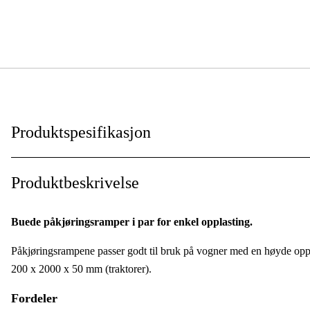
Produktspesifikasjon
Garanti
:
Produktbeskrivelse
Global garanti
:
Buede påkjøringsramper i par for enkel opplasting.
Påkjøringsrampene passer godt til bruk på vogner med en høyde oppti
200 x 2000 x 50 mm (traktorer).
Fordeler