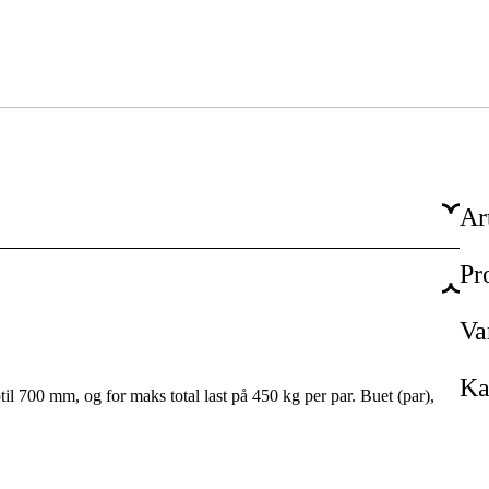
Ar
Pr
1 år
Ja
Va
Ka
l 700 mm, og for maks total last på 450 kg per par. Buet (par),