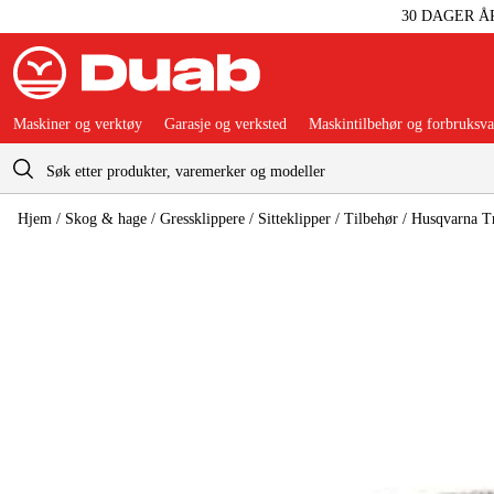
30 DAGER Å
Maskiner og verktøy
Garasje og verksted
Maskintilbehør og forbruksva
Handlevogn
Hjem
/
Skog & hage
/
Gressklippere
/
Sitteklipper
/
Tilbehør
/
Husqvarna T