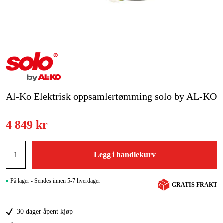
Hjem og fritid
Kampanjer
Varemerker
Artikler og guider
Al-Ko Elektrisk oppsamlertømming solo by AL-KO
Kontakt
4 849 kr
Vanlige spørsmål
Legg i handlekurv
På lager - Sendes innen 5-7 hverdager
GRATIS FRAKT
30 dager åpent kjøp