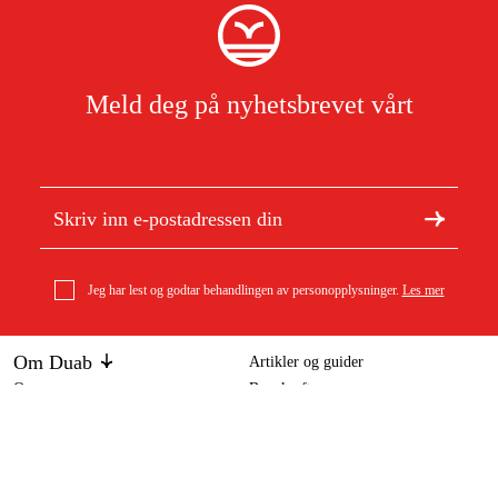
Meld deg på nyhetsbrevet vårt
Jeg har lest og godtar behandlingen av personopplysninger.
Les mer
Om Duab
Artikler og guider
Om oss
Bærekraft
Al-Ko Elektrisk oppsamlertømming solo by AL-KO
Varemerker
4 849 kr
Kundeservice
Om ditt kjøp