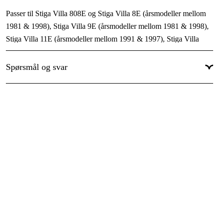
Passer til Stiga Villa 808E og Stiga Villa 8E (årsmodeller mellom
1981 & 1998), Stiga Villa 9E (årsmodeller mellom 1981 & 1998),
Stiga Villa 11E (årsmodeller mellom 1991 & 1997), Stiga Villa
1102E og Stiga Villa 1302E (årsmodeller mellom 1997 & 1998),
samt Stiga Villa Classic og Stiga Villa Senator (årsmodeller mellom
Spørsmål og svar
1998 & 2000).
Passer til Stiga Park 2000 8 hk, 10 hk og 11 hk (årsmodeller
mellom 1975 & 1984).