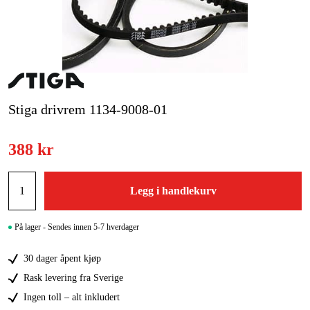
Hjem og fritid
Kampanjer
Varemerker
Stiga drivrem 1134-9008-01
Artikler og guider
388 kr
Kontakt
Vanlige spørsmål
Legg i handlekurv
På lager - Sendes innen 5-7 hverdager
30 dager åpent kjøp
Rask levering fra Sverige
Ingen toll – alt inkludert