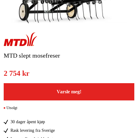
Hjem og fritid
Kampanjer
Varemerker
MTD slept mosefreser
Artikler og guider
Kontakt
2 754 kr
Vanlige spørsmål
Varsle meg!
Utsolgt
30 dager åpent kjøp
Rask levering fra Sverige