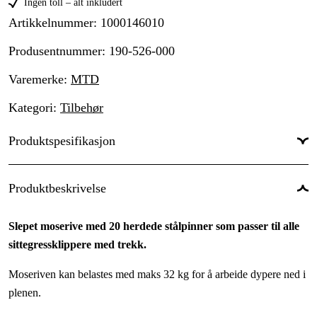
Ingen toll – alt inkludert
Artikkelnummer
:
1000146010
Produsentnummer
:
190-526-000
Varemerke
:
MTD
Kategori
:
Tilbehør
Produktspesifikasjon
Garanti
:
2 år
Produktbeskrivelse
Slepet moserive med 20 herdede stålpinner som passer til alle
sittegressklippere med trekk.
Moseriven kan belastes med maks 32 kg for å arbeide dypere ned i
plenen.