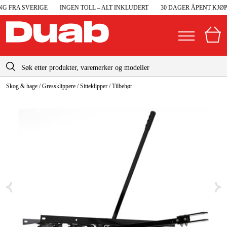
 FRA SVERIGE
INGEN TOLL – ALT INKLUDERT
30 DAGER ÅPENT KJØP
info@duab.no
Skog & hage
/
Gressklippere
/
Sitteklipper
/
Tilbehør
|
Privat
Bedrift
Norge
Sverige
Maskiner og verktøy
Danmark
Garasje og verksted
Suomi
Maskintilbehør og forbruksvarer
Deutschland
Arbeidsklær og beskyttelse
Elektro og bygg
Skog og hage