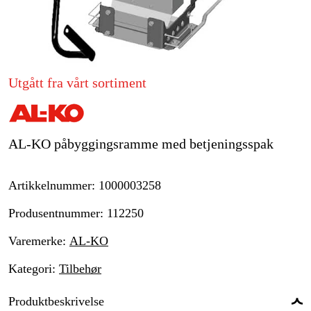
Hjem og fritid
Kampanjer
Utgått fra vårt sortiment
Varemerker
Artikler og guider
AL-KO påbyggingsramme med betjeningsspak
Kontakt
Artikkelnummer
:
1000003258
Vanlige spørsmål
Produsentnummer
:
112250
Varemerke
:
AL-KO
Kategori
:
Tilbehør
Produktbeskrivelse