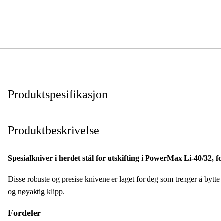
Produktspesifikasjon
Garanti
:
Produktbeskrivelse
Global garanti
:
Spesialkniver i herdet stål for utskifting i PowerMax Li-40/32, fo
Disse robuste og presise knivene er laget for deg som trenger å bytt
og nøyaktig klipp.
Fordeler