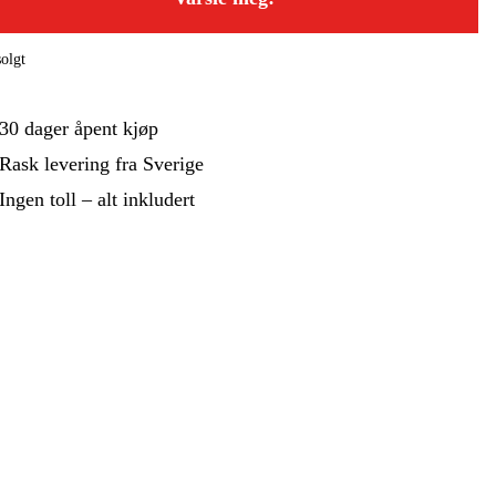
 Og Bygg
Skog Og Hage
 Og Fritid
Kampanjer
olgt
30 dager åpent kjøp
Rask levering fra Sverige
Ingen toll – alt inkludert