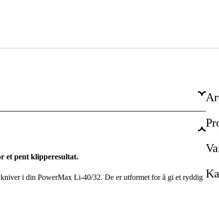
Ar
Pr
1 år
Ja
Va
r et pent klipperesultat.
Ka
e kniver i din PowerMax Li-40/32. De er utformet for å gi et ryddig