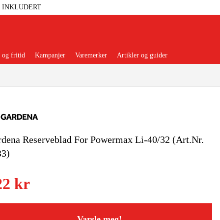
T INKLUDERT
og fritid
Kampanjer
Varemerker
Artikler og guider
dena Reserveblad For Powermax Li-40/32 (Art.Nr.
 Verktøy
Garasje Og Verksted
33)
lbehør Og Forbruksvarer
22 kr
dsklær Og Beskyttelse
Varsle meg!