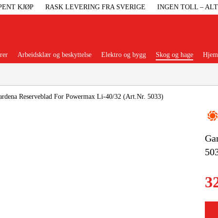
PENT KJØP
RASK LEVERING FRA SVERIGE
INGEN TOLL – AL
rer
Arbeidsklær og beskyttelse
Elektro og bygg
Skog og hage
Hjem 
Populære kategorier
Gardena Reserveblad For Powermax Li-40/32 (Art.Nr. 5033)
Gar
Maskiner Og
50
Maskinti
3
Arbei