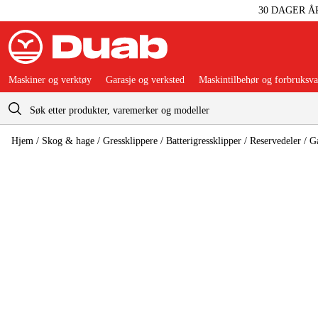
30 DAGER Å
Maskiner og verktøy
Garasje og verksted
Maskintilbehør og forbruksva
Handlevogn
Hjem
/
Skog & hage
/
Gressklippere
/
Batterigressklipper
/
Reservedeler
/