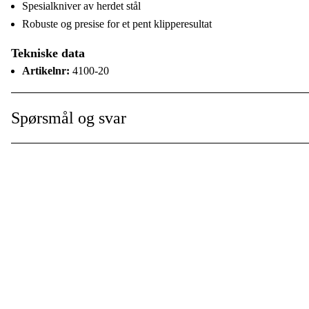
Spesialkniver av herdet stål
Robuste og presise for et pent klipperesultat
Tekniske data
Artikelnr:
4100-20
EAN-Code::
4078500024099
Spørsmål og svar