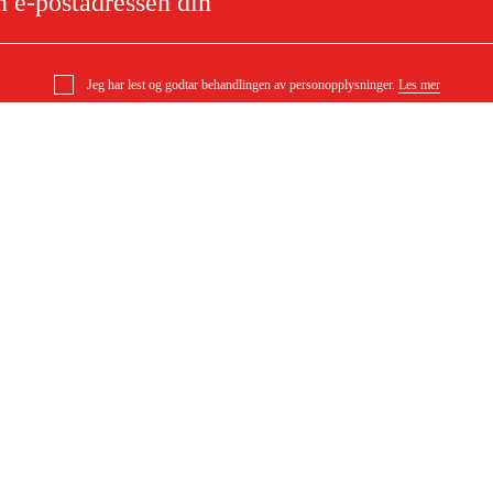
Jeg har lest og godtar behandlingen av personopplysninger.
Les mer
e
Om ditt kjøp
Kjøpsbetingelser
Levering
l
Betaling
DF)
Last ned kjøpsbetingelser (PDF)
Tilgjengelighet