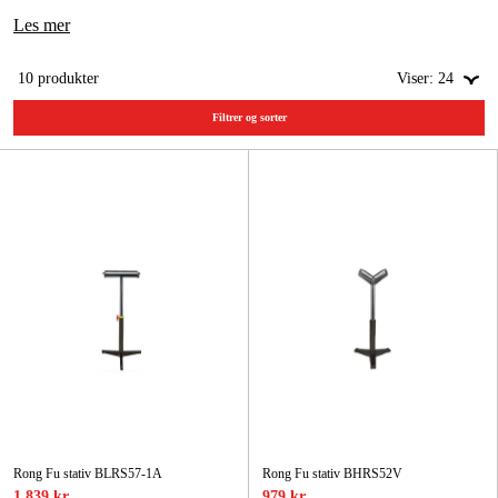
Les mer
Hjem og fritid
10
produkter
Viser:
24
Kampanjer
Filtrer og sorter
Varemerker
Artikler og guider
Kontakt
Vanlige spørsmål
Rong Fu stativ BLRS57-1A
Rong Fu stativ BHRS52V
1 839 kr
979 kr