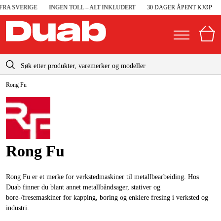
A SVERIGE
INGEN TOLL – ALT INKLUDERT
30 DAGER ÅPENT KJØP
R
info@duab.no
Rong Fu
|
Privat
Bedrift
Norge
Sverige
Maskiner og verktøy
Danmark
Garasje og verksted
Rong Fu
Suomi
Maskintilbehør og forbruksvarer
Deutschland
Arbeidsklær og beskyttelse
Rong Fu er et merke for verkstedmaskiner til metallbearbeiding. Hos
Duab finner du blant annet metallbåndsager, stativer og
Elektro og bygg
bore-/fresemaskiner for kapping, boring og enklere fresing i verksted og
industri.
Skog og hage