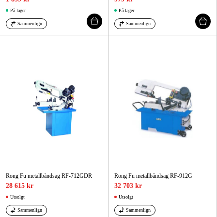
På lager
På lager
Sammenlign
Sammenlign
Rong Fu metallbåndsag RF-712GDR
Rong Fu metallbåndsag RF-912G
28 615 kr
32 703 kr
Utsolgt
Utsolgt
Sammenlign
Sammenlign