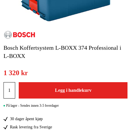
Hjem og fritid
Kampanjer
Varemerker
Bosch Koffertsystem L-BOXX 374 Professional i
Artikler og guider
L-BOXX
Kontakt
1 320 kr
Vanlige spørsmål
Legg i handlekurv
På lager - Sendes innen 3-5 hverdager
30 dager åpent kjøp
Rask levering fra Sverige