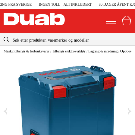
NG FRA SVERIGE
INGEN TOLL – ALT INKLUDERT
30 DAGER ÅPENT KJØ
info@duab.no
Maskintilbehør & forbruksvarer
/
Tilbehør elektroverktøy
/
Lagring & inredning
/
Oppbevari
|
Privat
Bedrift
Norge
Sverige
Maskiner og verktøy
Danmark
Garasje og verksted
Suomi
Maskintilbehør og forbruksvarer
Deutschland
Arbeidsklær og beskyttelse
Elektro og bygg
Skog og hage