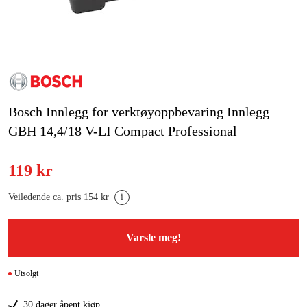
Hjem og fritid
Kampanjer
Varemerker
Bosch Innlegg for verktøyoppbevaring Innlegg
Artikler og guider
GBH 14,4/18 V-LI Compact Professional
Kontakt
119 kr
Vanlige spørsmål
Veiledende ca. pris 154 kr
i
Varsle meg!
Utsolgt
30 dager åpent kjøp