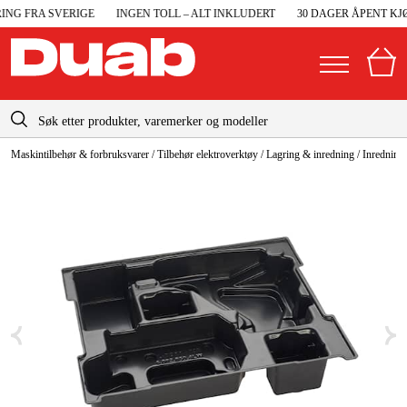
NG FRA SVERIGE
INGEN TOLL – ALT INKLUDERT
30 DAGER ÅPENT KJØ
info@duab.no
Maskintilbehør & forbruksvarer
/
Tilbehør elektroverktøy
/
Lagring & inredning
/
Inredning
|
Privat
Bedrift
Norge
Sverige
Maskiner og verktøy
Danmark
Garasje og verksted
Suomi
Maskintilbehør og forbruksvarer
Deutschland
Arbeidsklær og beskyttelse
Elektro og bygg
Skog og hage