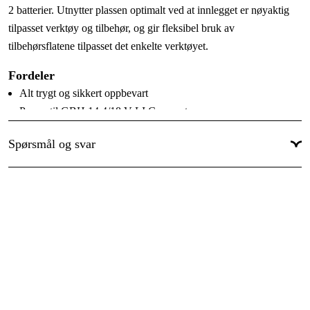
2 batterier. Utnytter plassen optimalt ved at innlegget er nøyaktig
tilpasset verktøy og tilbehør, og gir fleksibel bruk av
tilbehørsflatene tilpasset det enkelte verktøyet.
Fordeler
Alt trygt og sikkert oppbevart
Passer til GBH 14,4/18 V-LI Compact
Helinnredning som passer til L-BOXX 136 med plass til lader
Spørsmål og svar
og 2 batterier
Optimal utnyttelse av plassen med innlegg som er nøyaktig
tilpasset verktøy og tilbehør
Tekniske data
Bredde (mm):
406
Høyde (mm):
331
Dybde (mm):
77