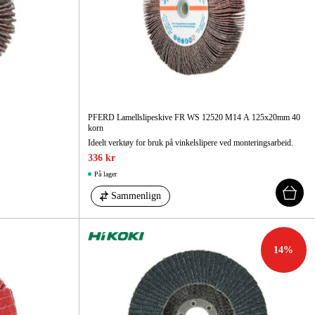
 Og Bygg
Skog Og Hage
 Og Fritid
Kampanjer
PFERD Lamellslipeskive FR WS 12520 M14 A 125x20mm 40
korn
Ideelt verktøy for bruk på vinkelslipere ved monteringsarbeid.
336 kr
På lager
Sammenlign
14
%