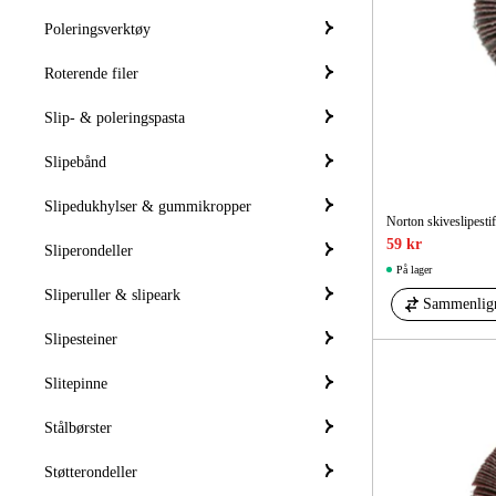
Poleringsverktøy
Roterende filer
Slip- & poleringspasta
Slipebånd
Slipedukhylser & gummikropper
Norton skiveslipest
59 kr
Sliperondeller
På lager
Sliperuller & slipeark
Sammenlig
Slipesteiner
Slitepinne
Stålbørster
Støtterondeller