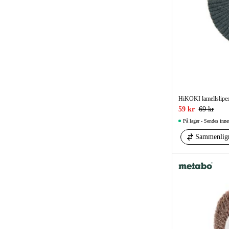
HiKOKI lamellslipe
59 kr
69 kr
På lager - Sendes inne
Sammenlig