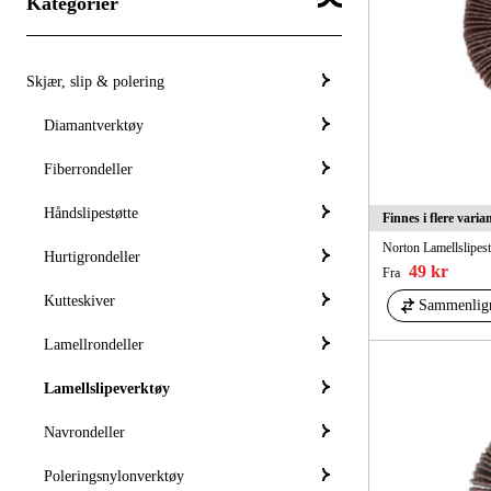
Kategorier
Skjær, slip & polering
Diamantverktøy
Fiberrondeller
Håndslipestøtte
Finnes i flere varia
Norton Lamellslipest
Hurtigrondeller
49 kr
Fra
Kutteskiver
Sammenlig
Lamellrondeller
Lamellslipeverktøy
Navrondeller
Poleringsnylonverktøy