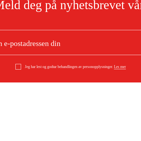
eld deg på nyhetsbrevet vå
Jeg har lest og godtar behandlingen av personopplysninger.
Les mer
jærsag med uttrekk GCM 8
e
Om ditt kjøp
 med klemme
Kjøpsbetingelser
Levering
l
Betaling
DF)
Last ned kjøpsbetingelser (PDF)
Tilgjengelighet