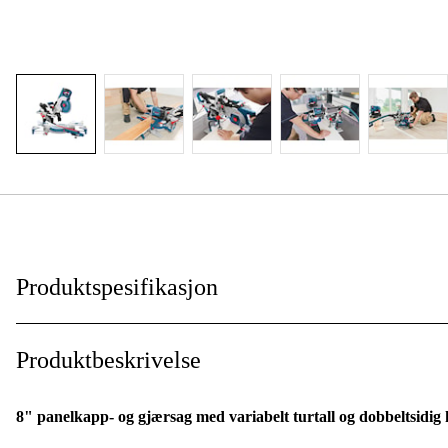
Produktspesifikasjon
Drivkilde
:
Produktbeskrivelse
Effekt
:
8" panelkapp- og gjærsag med variabelt turtall og dobbeltsidig h
Helningsinnstilling
: