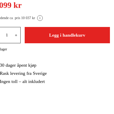
 Og Bygg
Skog Og Hage
 099 kr
 Og Fritid
Kampanjer
edende ca. pris 10 037 kr
i
+
Legg i handlekurv
lager
30 dager åpent kjøp
Rask levering fra Sverige
Ingen toll – alt inkludert