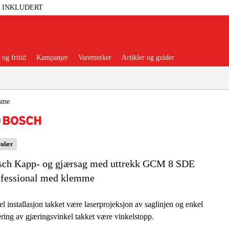
T INKLUDERT
og fritid
Kampanjer
Varemerker
Artikler og guider
mme
ulær
 Verktøy
Garasje Og Verksted
sch Kapp- og gjærsag med uttrekk GCM 8 SDE
lbehør Og Forbruksvarer
ofessional med klemme
dsklær Og Beskyttelse
l installasjon takket være laserprojeksjon av saglinjen og enkel
ering av gjæringsvinkel takket være vinkelstopp.