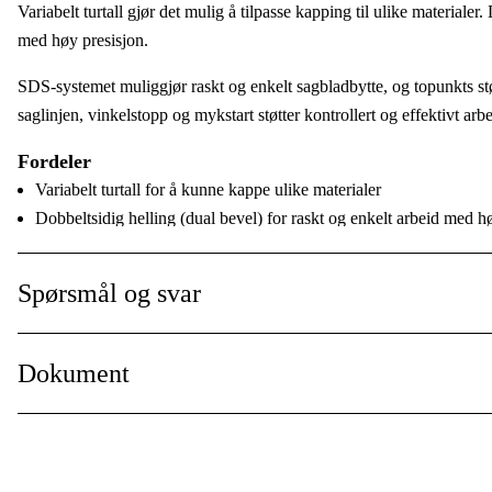
Variabelt turtall gjør det mulig å tilpasse kapping til ulike materialer
Antall tenner
:
med høy presisjon.
Driftsspenning
:
SDS-systemet muliggjør raskt og enkelt sagbladbytte, og topunkts st
saglinjen, vinkelstopp og mykstart støtter kontrollert og effektivt arbe
Svingningstall, maks
:
Fordeler
Bruksnivå
:
Variabelt turtall for å kunne kappe ulike materialer
Dobbeltsidig helling (dual bevel) for raskt og enkelt arbeid med h
Brukstype
:
SDS-system for raskt og enkelt sagbladbytte
Bruksområde
:
Topunkts støvavsug for et renere arbeidsområde
Spørsmål og svar
Laserprojeksjon av saglinjen for enklere montering
Global garanti
:
Enkel justering av gjæringsvinkel med vinkelstopp
Mykstart ved oppstart
Dokument
Click & Clean-system for bedre oversikt, mindre støv og lengre le
Tekniske data
Manual
Kapkapasitet 0°:
70 x 312 mm