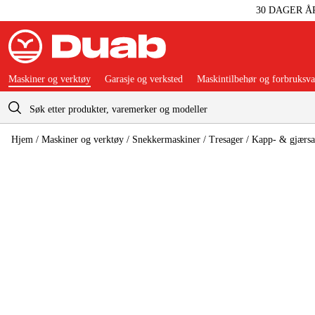
30 DAGER Å
Maskiner og verktøy
Garasje og verksted
Maskintilbehør og forbruksva
Handlevogn
Hjem
/
Maskiner og verktøy
/
Snekkermaskiner
/
Tresager
/
Kapp- & gjærsa