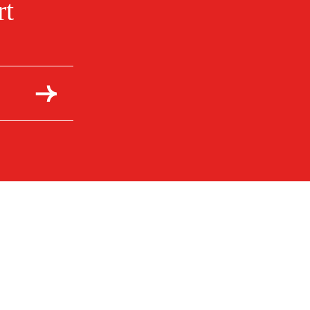
rt
Kontakt & informasjon
Kontakt oss
info@duab.no
Södra Vägen 3
SE-383 34 Mönsterås, Sverige
Personvern
Personvernerklæring