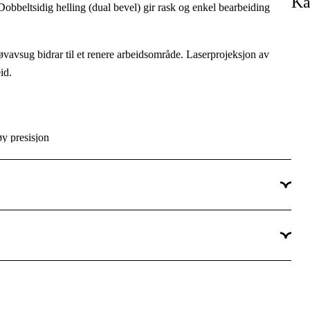
Ka
. Dobbeltsidig helling (dual bevel) gir rask og enkel bearbeiding
48 stk.
240, 230 V
øvavsug bidrar til et renere arbeidsområde. Laserprojeksjon av
id.
5000 rpm
Semiproff
øy presisjon
Bygg & eiendom
Vedlikehold & service, Installasjon
Ja
vetid på verktøy og tilbehør