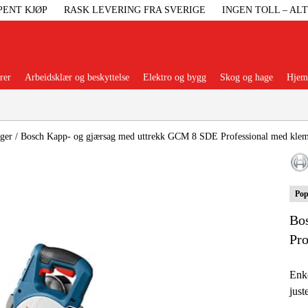
PENT KJØP
RASK LEVERING FRA SVERIGE
INGEN TOLL – AL
rer
Arbeidsklær og beskyttelse
Elektro og bygg
Skog og hage
Hjem 
Populære kategorier
ger
/
Bosch Kapp- og gjærsag med uttrekk GCM 8 SDE Professional med kle
Pop
Maskiner Og
Bo
Maskinti
Pr
Arbei
Enke
just