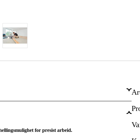
Ar
Pr
Elektrisitet 230V
1600 W
Va
ellingsmulighet for presist arbeid.
47° venstre / 47° høyre