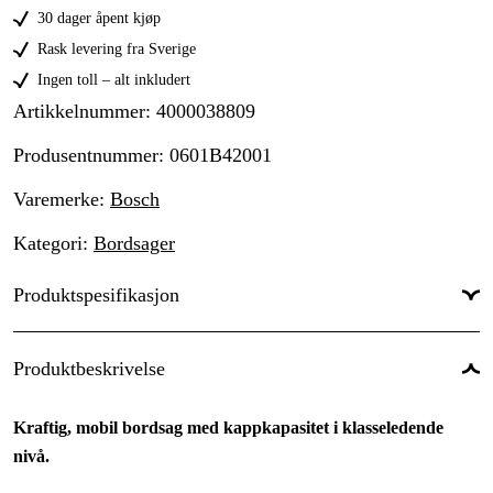
30 dager åpent kjøp
Rask levering fra Sverige
Ingen toll – alt inkludert
Artikkelnummer
:
4000038809
Produsentnummer
:
0601B42001
Varemerke
:
Bosch
Kategori
:
Bordsager
Produktspesifikasjon
Drivkilde
:
Elektrisitet 230V
Produktbeskrivelse
Kraftkilde
:
1600W
Kraftig, mobil bordsag med kappkapasitet i klasseledende
RPM
:
5500 rpm
nivå.
Maks bladdiameter
:
216 mm