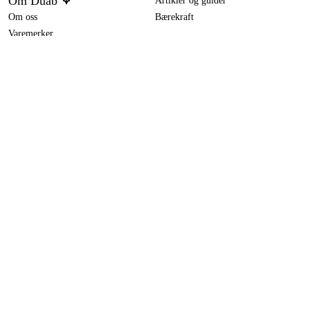
Om Duab
Artikler og guider
Om oss
Bærekraft
Varemerker
Bosch Bordsag GTS 635-216 Professional i pappeske
5 099 kr
Kundeservice
Om ditt kjøp
Kontakt
Kjøpsbetingelser
Retur og bytte
Levering
Vanlige spørsmål
Betaling
Returskjema (PDF)
Last ned kjøpsbetingelser (PDF)
Angre kjøp
Tilgjengelighet
Kontakt & informasjon
Kontakt oss
info@duab.no
Södra Vägen 3
SE-383 34 Mönsterås, Sverige
Personvern
Personvernerklæring
Cookies