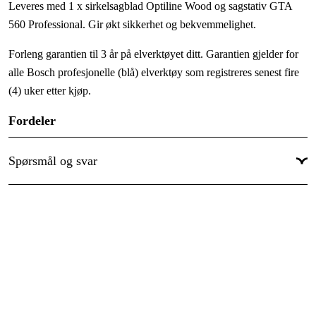
Leveres med 1 x sirkelsagblad Optiline Wood og sagstativ GTA
Vekt
:
22 kg
560 Professional. Gir økt sikkerhet og bekvemmelighet.
Bruksnivå
:
Semiproff
Forleng garantien til 3 år på elverktøyet ditt. Garantien gjelder for
Brukstype
:
Bygg & eiendom
alle Bosch profesjonelle (blå) elverktøy som registreres senest fire
(4) uker etter kjøp.
Bruksområde
:
Vedlikehold & service, Installasjon
Global garanti
Fordeler
:
Ja
Best i klassen
Økt sikkerhet og bekvemmelighet
Spørsmål og svar
Tekniske data
Klingdiameter:
216 mm
Klinghåls-Ø:
30 mm
Snedkapningsinställning:
45 ° Vä / 0 ° Hö
Bordsstorlek:
500x658 mm
Märkeffekt:
1.600 W
Verktygsmått (breddxlängdxhöjd):
658x500x332 mm
Oscillationsfrekvens obelastad:
5.500 v/min