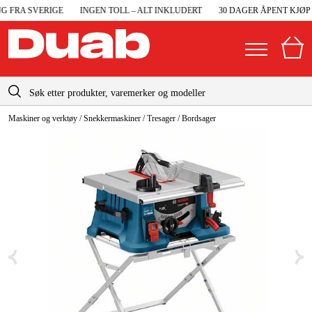
 FRA SVERIGE
INGEN TOLL – ALT INKLUDERT
30 DAGER ÅPENT KJØP
info@duab.no
Maskiner og verktøy
/
Snekkermaskiner
/
Tresager
/
Bordsager
|
Privat
Bedrift
Norge
Sverige
Maskiner og verktøy
Danmark
Garasje og verksted
Suomi
Maskintilbehør og forbruksvarer
Deutschland
Arbeidsklær og beskyttelse
Elektro og bygg