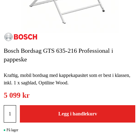
Skog og hage
Hjem og fritid
Kampanjer
Varemerker
Bosch Bordsag GTS 635-216 Professional i
pappeske
Artikler og guider
Kontakt
Kraftig, mobil bordsag med kappekapasitet som er best i klassen,
inkl. 1 x sagblad, Optiline Wood.
Vanlige spørsmål
5 099 kr
Legg i handlekurv
På lager