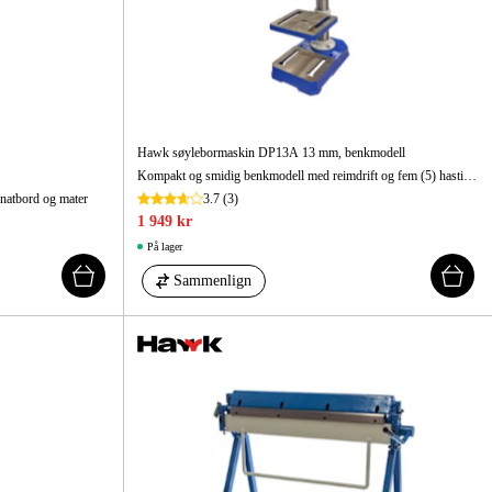
Hawk søylebormaskin DP13A 13 mm, benkmodell
Kompakt og smidig benkmodell med reimdrift og fem (5) hastigheter. Ideell for mindre arbeider.
atbord og mater
3.7
(3)
1 949 kr
På lager
Sammenlign