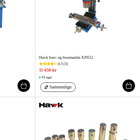
 Og Bygg
Skog Og Hage
 Og Fritid
Kampanjer
Hawk bore- og fresemaskin XJ9512
4.3
(3)
11 650 kr
På lager
Sammenlign