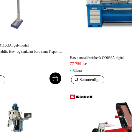
4116QA, gulvmodell
Gulvmodell med reimdrift. Hev- og senkbart bord samt T-spor i bord og fot.
Hawk metalldreiebenk CO636A digital
77 750 kr
På lager
n
Sammenlign