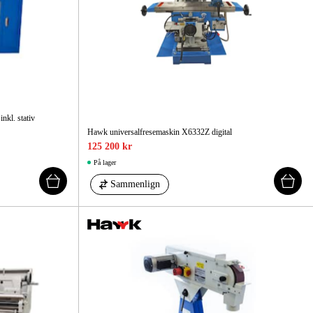
kl. stativ
Hawk universalfresemaskin X6332Z digital
125 200 kr
På lager
Sammenlign