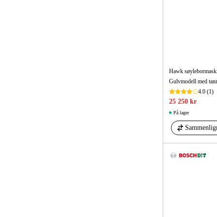
Hawk søylebormaskin
4.0
(1)
25 250 kr
På lager
Sammenlig