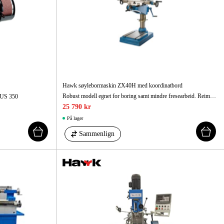
Hawk søylebormaskin ZX40H med koordinatbord
Robust modell egnet for boring samt mindre fresearbeid. Reimdrift med tolv (12) hastigheter. Slipt fot med T-spor.
C-US 350
25 790 kr
På lager
Sammenlign