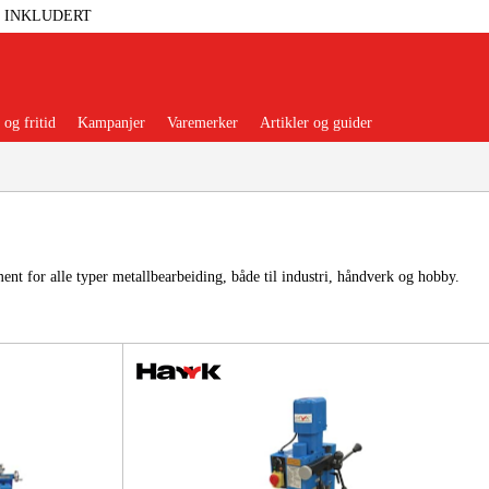
T INKLUDERT
og fritid
Kampanjer
Varemerker
Artikler og guider
ent for alle typer metallbearbeiding, både til industri, håndverk og hobby.
 Verktøy
Garasje Og Verksted
lbehør Og Forbruksvarer
dsklær Og Beskyttelse