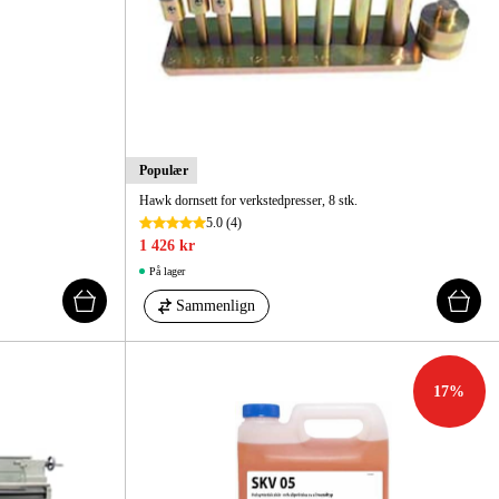
Populær
Hawk dornsett for verkstedpresser, 8 stk.
5.0
(4)
1 426 kr
På lager
Sammenlign
17
%