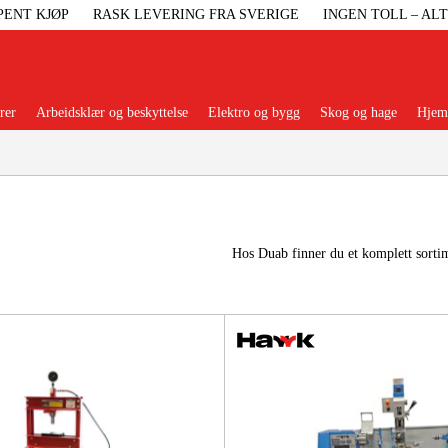
PENT KJØP
RASK LEVERING FRA SVERIGE
INGEN TOLL – AL
rer
Arbeidsklær og beskyttelse
Elektro og bygg
Skog og hage
Hjem 
Populære kategorier
Hos Duab finner du et komplett sortim
Maskiner Og
Maskinti
Arbei