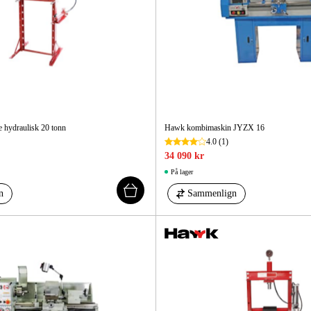
Elektro
Hjem
 hydraulisk 20 tonn
Hawk kombimaskin JYZX 16
4.0
(1)
34 090 kr
På lager
n
Sammenlign