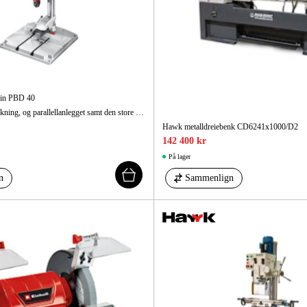
in PBD 40
Gir smidig boreavvirkning, og parallellanlegget samt den store arbeidsflaten gir nøyaktig og sikker posisjonering av arbeidsstykket.
Hawk metalldreiebenk CD6241x1000/D2
142 400 kr
På lager
n
Sammenlign