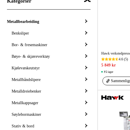
Kategorier
Metallbearbeiding
Benksliper
Bor- & fresemaskiner
Hawk verkstedpresse
Bøye- & skjæreverktøy
4.6
(5)
5 849 kr
Kjølevæskeutstyr
På lager
Metallbåndslipere
Sammenlig
Metalldreiebenker
Metallkappsager
Søylebormaskiner
Stativ & bord