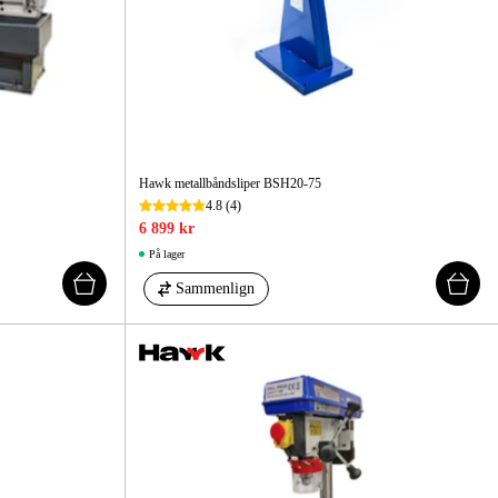
Hawk metallbåndsliper BSH20-75
4.8
(4)
6 899 kr
På lager
Sammenlign