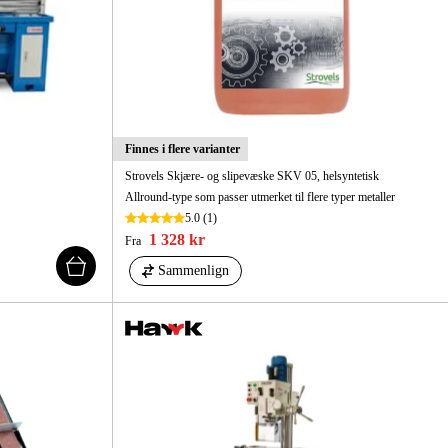
Finnes i flere varianter
Strovels Skjære- og slipevæske SKV 05, helsyntetisk
Allround-type som passer utmerket til flere typer metaller
5.0
(1)
1 328 kr
Fra
Sammenlign