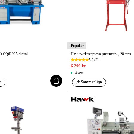
Populær
nk CQ6230A digital
Hawk verkstedpresse pneumatisk, 20 tonn
5.0
(2)
6 299 kr
På lager
n
Sammenlign