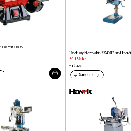
r Ø150 mm 110 W
Hawk søylebormaskin ZX40HP med koordin
29 150 kr
På lager
n
Sammenlign