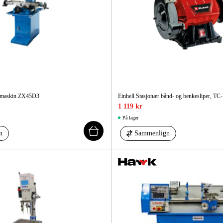
semaskin ZX45D3
Einhell Stasjonær bånd- og benkesliper, T
1 119 kr
På lager
n
Sammenlign