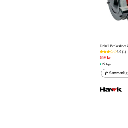
Einhell Benkeslipe
3.0
(1)
659 kr
På lager
Sammenlig