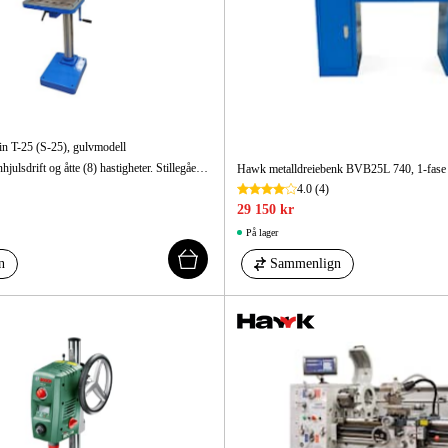
 T-25 (S-25), gulvmodell
Gulvmodell med tannhjulsdrift og åtte (8) hastigheter. Stillegående og vedlikeholdsfri girkasse. Svingbart borhode.
Hawk metalldreiebenk BVB25L 740, 1-fase in
4.0
(4)
29 150 kr
På lager
n
Sammenlign