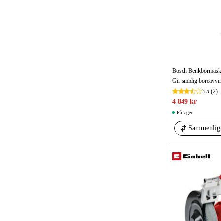
Bosch Benkbormask
3.5
(2)
4 849 kr
På lager
Sammenlig