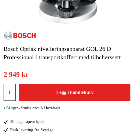
Hjem og fritid
Kampanjer
Varemerker
Bosch Optisk nivelleringsapparat GOL 26 D
Artikler og guider
Professional i transportkoffert med tilbehørssett
Kontakt
2 949 kr
Vanlige spørsmål
Legg i handlekurv
På lager - Sendes innen 3-5 hverdager
30 dager åpent kjøp
Rask levering fra Sverige