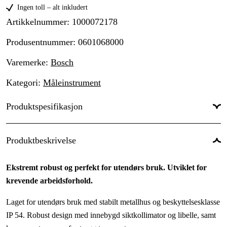
Ingen toll – alt inkludert
Artikkelnummer
:
1000072178
Produsentnummer
:
0601068000
Varemerke
:
Bosch
Kategori
:
Måleinstrument
Produktspesifikasjon
Måleenhet
:
360º
Produktbeskrivelse
Forstørrelse
:
26x
Ekstremt robust og perfekt for utendørs bruk. Utviklet for
Nøyaktighet
:
± 1,6 mm ved 30 m
krevende arbeidsforhold.
Rekkevidde
:
100 m
Laget for utendørs bruk med stabilt metallhus og beskyttelsesklasse
Kapslingsklassifisering
:
IP54
IP 54. Robust design med innebygd siktkollimator og libelle, samt