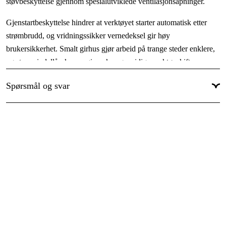
støvbeskyttelse gjennom spesialutviklede ventilasjonsåpninger.
Gjenstartbeskyttelse hindrer at verktøyet starter automatisk etter
strømbrudd, og vridningssikker vernedeksel gir høy
brukersikkerhet. Smalt girhus gjør arbeid på trange steder enklere,
og stor spindellåseknapp gir raske og smidige verktøyskift.
Fordeler
Spørsmål og svar
Kraftig ytelse også under belastning takket være 750 W motor
Høy brukskomfort takket være liten omkrets på håndtaket
Lang levetid og støvbeskyttelse gjennom spesialutviklede
ventilasjonsåpninger
Gjenstartbeskyttelse hindrer automatisk oppstart etter strømbrudd
Vridningssikker vernedeksel og gjenstartbeskyttelse for høyt
brukersikkerhet
Smalt girhus for arbeid på trange steder
Stor spindellåseknapp for raske og smidige verktøyskift
Anti-roteringsvern tåler også en skivesprengning