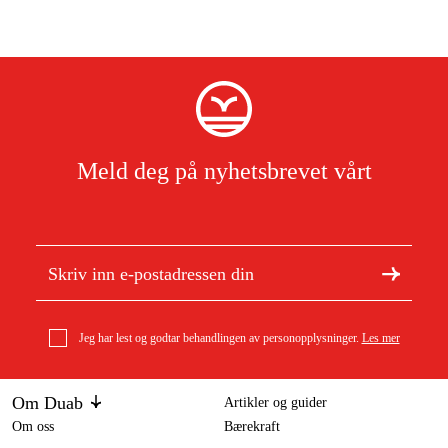
Lydtrykknivå:
91 dB(A)
Lydeffektnivå:
102 dB(A)
Unøyaktighet K:
3 dB
Vibrasjonsemisjonsverdi ah:
6,5 m/s²
Unøyaktighet K:
1,5 m/s²
Vibrasjonsemisjonsverdi ah:
3,5 m/s²
Meld deg på nyhetsbrevet vårt
Unøyaktighet K:
1,5 m/s²
Bruksområde
Sliping av overflatebehandlingsmaterialer, sliping av plast,
stensliping og tørrboring i stein.
Jeg har lest og godtar behandlingen av personopplysninger.
Les mer
Om Duab
Artikler og guider
Om oss
Bærekraft