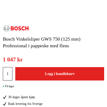
Hjem og fritid
Kampanjer
Varemerker
Bosch Vinkelsliper GWS 750 (125 mm)
Artikler og guider
Professional i pappeske med flens
Kontakt
1 047 kr
Vanlige spørsmål
Legg i handlekurv
På lager
30 dager åpent kjøp
Rask levering fra Sverige