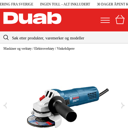
RING FRA SVERIGE
INGEN TOLL – ALT INKLUDERT
30 DAGER ÅPENT KJ
info@duab.no
Maskiner og verktøy
/
Elektroverktøy
/
Vinkelslipere
|
Privat
Bedrift
Norge
Sverige
Maskiner og verktøy
Danmark
Garasje og verksted
Suomi
Maskintilbehør og forbruksvarer
Deutschland
Arbeidsklær og beskyttelse
Elektro og bygg
Skog og hage