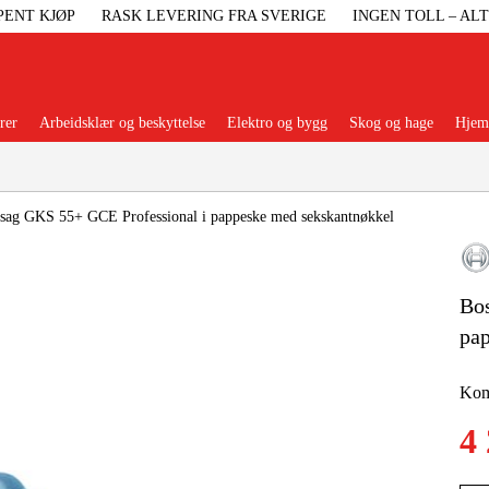
PENT KJØP
RASK LEVERING FRA SVERIGE
INGEN TOLL – AL
rer
Arbeidsklær og beskyttelse
Elektro og bygg
Skog og hage
Hjem 
Populære kategorier
lsag GKS 55+ GCE Professional i pappeske med sekskantnøkkel
Bos
Maskiner Og
pa
Maskinti
Komp
Arbei
4