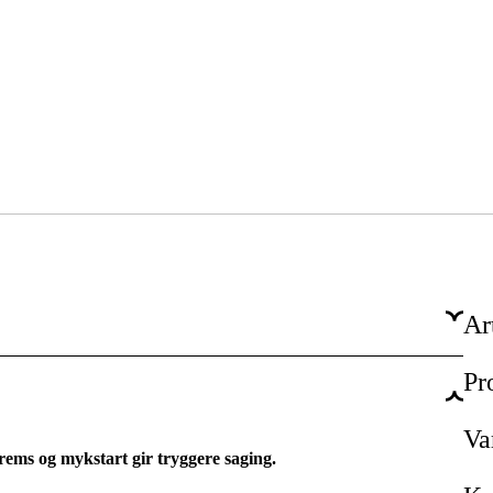
Ar
Pr
Nettdrevet
Elektrisitet 230V
Va
ems og mykstart gir tryggere saging.
230 V