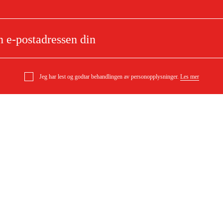
Jeg har lest og godtar behandlingen av personopplysninger.
Les mer
lsag GKS 55+ GCE
e
Om ditt kjøp
ppeske med sekskantnøkkel
Kjøpsbetingelser
Levering
l
Betaling
DF)
Last ned kjøpsbetingelser (PDF)
Tilgjengelighet