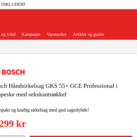
T INKLUDERT
og fritid
Kampanjer
Varemerker
Artikler og guider
ch Håndsirkelsag GKS 55+ GCE Professional i
 Verktøy
Garasje Og Verksted
ppeske med sekskantnøkkel
lbehør Og Forbruksvarer
akt og kraftig sirkelsag med god sagedybde!
dsklær Og Beskyttelse
 299 kr