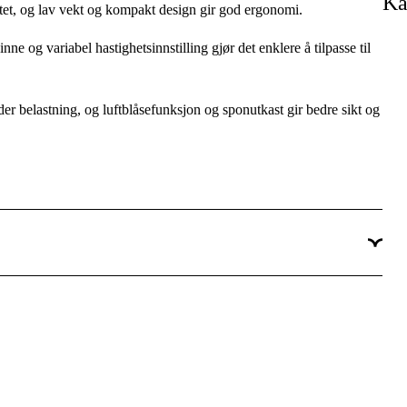
Ka
et, og lav vekt og kompakt design gir god ergonomi.
Ja
ne og variabel hastighetsinnstilling gjør det enklere å tilpasse til
Bygg & eiendom
Vedlikehold & service, Installasjon
der belastning, og luftblåsefunksjon og sponutkast gir bedre sikt og
Profesjonell
ning