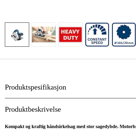
Produktspesifikasjon
Drifttyp
:
Produktbeskrivelse
Drivkilde
:
Kompakt og kraftig håndsirkelsag med stor sagedybde. Motorbr
Driftsspenning
: