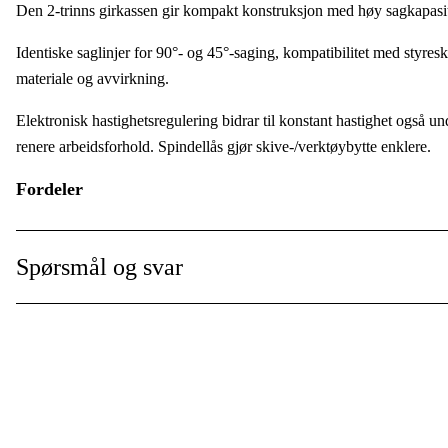
Den 2-trinns girkassen gir kompakt konstruksjon med høy sagkapasit
Global garanti
:
Identiske saglinjer for 90°- og 45°-saging, kompatibilitet med styreskin
Brukstype
:
materiale og avvirkning.
Bruksområde
:
Elektronisk hastighetsregulering bidrar til konstant hastighet også un
renere arbeidsforhold. Spindellås gjør skive-/verktøybytte enklere.
Bruksnivå
:
Fordeler
Stor sagedybde med kompakt konstruksjon (2-trinns girkasse)
Lav vekt og kompakt design for bedre ergonomi
Spørsmål og svar
Motorbrems og mykstart for sikrere saging
Identiske saglinjer for 90°- og 45°-saging
Kompatibel med styreskinne
Variabel hastighetsinnstilling for tilpasning til materiale og avvirk
Konstant hastighet under belastning via elektronisk regulering
Bedre sikt med luftblåsefunksjon
Renere arbeidsforhold med sponutkast