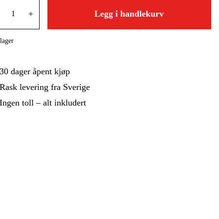
 Og Bygg
Skog Og Hage
+
Legg i handlekurv
 Og Fritid
Kampanjer
lager
30 dager åpent kjøp
Rask levering fra Sverige
Ingen toll – alt inkludert