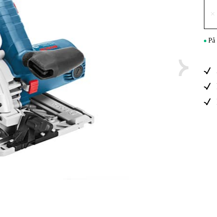
Elektro
×
Hjem
På 