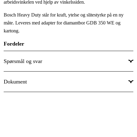
arbeidsvinkelen ved hjelp av vinkelssiden.
Bosch Heavy Duty står for kraft, ytelse og slitestyrke på en ny
måte. Leveres med adapter for diamantbor GDB 350 WE og
kartong.
Fordeler
Rask montering av diamantbormaskinen
Robust oppbygging for å bore med presisjon
Spørsmål og svar
Enkel justering av arbeidsvinkelen ved hjelp av vinkelssiden
Tekniske data
Dokument
Borr-Ø:
350 mm
Arbeidslengde, Z-aksen:
550 mm
Manual
Pelarlengde:
955 mm
Borrslag:
580 mm
Montering, type:
skruvas
Vekt:
12,6 kg
Forpakningsmål (bredde x lengde x høyde):
410 x 975 x 363