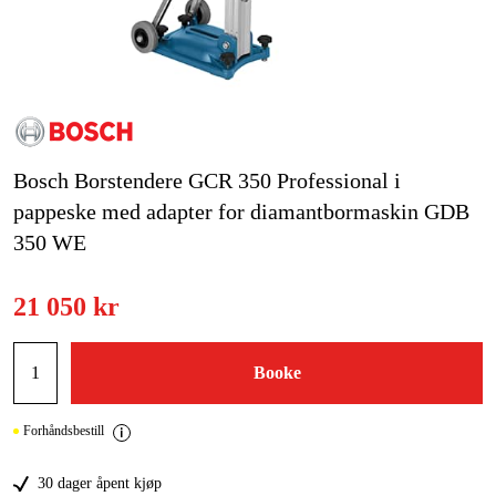
Skog og hage
Hjem og fritid
Kampanjer
Varemerker
Bosch Borstendere GCR 350 Professional i
pappeske med adapter for diamantbormaskin GDB
Artikler og guider
350 WE
Kontakt
Vanlige spørsmål
21 050 kr
Booke
Forhåndsbestill
30 dager åpent kjøp