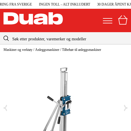
ING FRA SVERIGE
INGEN TOLL – ALT INKLUDERT
30 DAGER ÅPENT KJØ
info@duab.no
Maskiner og verktøy
/
Anleggsmaskiner
/
Tilbehør til anleggsmaskiner
|
Privat
Bedrift
Norge
Sverige
Maskiner og verktøy
Danmark
Garasje og verksted
Suomi
Maskintilbehør og forbruksvarer
Deutschland
Arbeidsklær og beskyttelse
Elektro og bygg