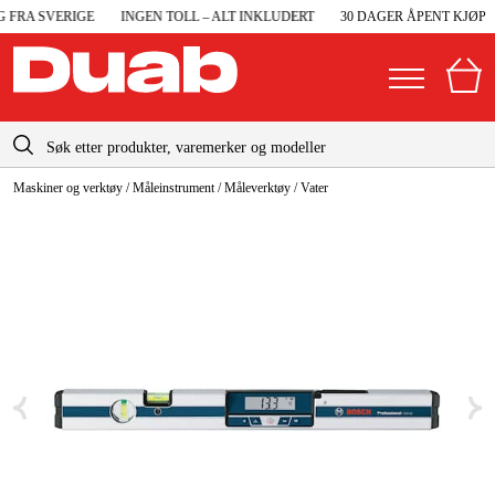
FRA SVERIGE
INGEN TOLL – ALT INKLUDERT
30 DAGER ÅPENT KJØP
info@duab.no
Maskiner og verktøy
/
Måleinstrument
/
Måleverktøy
/
Vater
|
Privat
Bedrift
Norge
Sverige
Maskiner og verktøy
Danmark
Garasje og verksted
Suomi
Maskintilbehør og forbruksvarer
Deutschland
Arbeidsklær og beskyttelse
Elektro og bygg
Skog og hage