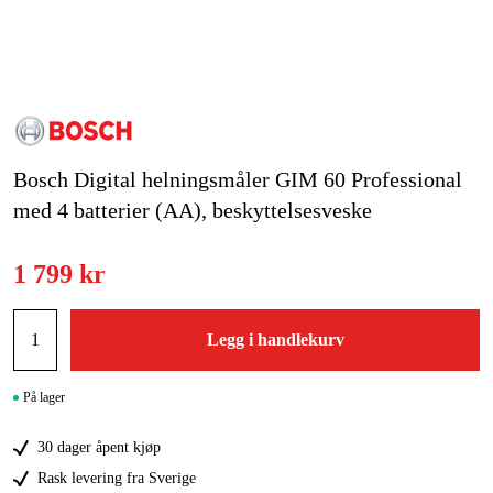
Hjem og fritid
Kampanjer
Varemerker
Bosch Digital helningsmåler GIM 60 Professional
Artikler og guider
med 4 batterier (AA), beskyttelsesveske
Kontakt
1 799 kr
Vanlige spørsmål
Legg i handlekurv
På lager
30 dager åpent kjøp
Rask levering fra Sverige