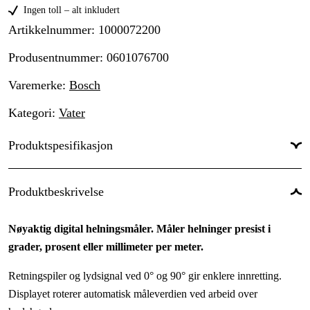
Ingen toll – alt inkludert
Artikkelnummer
:
1000072200
Produsentnummer
:
0601076700
Varemerke
:
Bosch
Kategori
:
Vater
Produktspesifikasjon
Lengde
:
600 mm
Produktbeskrivelse
Nøyaktighet
:
0/90°: ± 0,05°, 0–89°: ± 0,1°
Nøyaktig digital helningsmåler. Måler helninger presist i
Magnetisk
:
Nei
grader, prosent eller millimeter per meter.
Omvendt måling
:
Nei
Retningspiler og lydsignal ved 0° og 90° gir enklere innretting.
Antall horisontale libeller
:
1 stk.
Displayet roterer automatisk måleverdien ved arbeid over