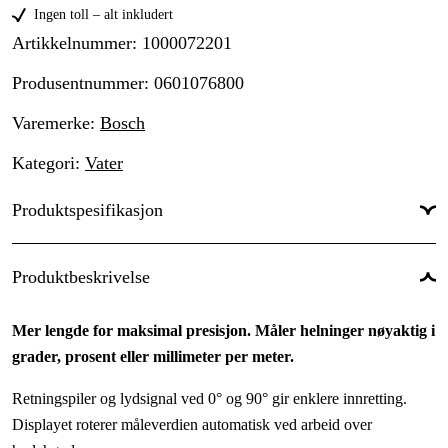
Ingen toll – alt inkludert
Artikkelnummer
:
1000072201
Produsentnummer
:
0601076800
Varemerke
:
Bosch
Kategori
:
Vater
Produktspesifikasjon
Lengde
:
1200 mm
Produktbeskrivelse
Nøyaktighet
:
0/90°: ± 0,05°, 0–89°: ± 0,2°
Mer lengde for maksimal presisjon. Måler helninger nøyaktig i
Magnetisk
:
Nei
grader, prosent eller millimeter per meter.
Omvendt måling
:
Nei
Retningspiler og lydsignal ved 0° og 90° gir enklere innretting.
Antall horisontale libeller
:
1 stk.
Displayet roterer måleverdien automatisk ved arbeid over