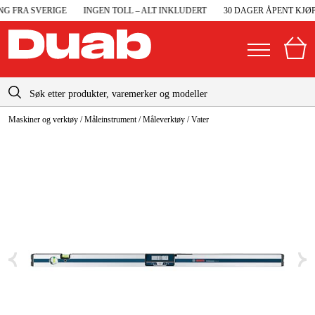
G FRA SVERIGE
INGEN TOLL – ALT INKLUDERT
30 DAGER ÅPENT KJØP
info@duab.no
Maskiner og verktøy
/
Måleinstrument
/
Måleverktøy
/
Vater
|
Privat
Bedrift
Norge
Sverige
Maskiner og verktøy
Danmark
Garasje og verksted
Suomi
Maskintilbehør og forbruksvarer
Deutschland
Arbeidsklær og beskyttelse
Elektro og bygg
Skog og hage