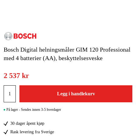
Hjem og fritid
Kampanjer
Varemerker
Bosch Digital helningsmåler GIM 120 Professional
Artikler og guider
med 4 batterier (AA), beskyttelsesveske
Kontakt
2 537 kr
Vanlige spørsmål
Legg i handlekurv
På lager - Sendes innen 3-5 hverdager
30 dager åpent kjøp
Rask levering fra Sverige