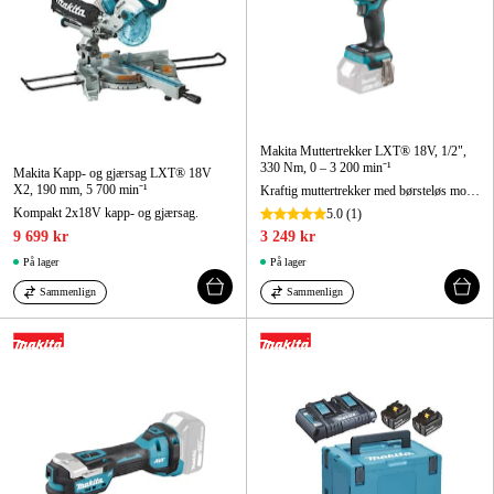
Makita Muttertrekker LXT® 18V, 1/2",
330 Nm, 0 – 3 200 min⁻¹
Makita Kapp- og gjærsag LXT® 18V
X2, 190 mm, 5 700 min⁻¹
Kraftig muttertrekker med børsteløs motor og fire effektområder.
Kompakt 2x18V kapp- og gjærsag.
5.0
(1)
9 699 kr
3 249 kr
På lager
På lager
Sammenlign
Sammenlign