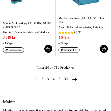
Makita Batterisett 5,0Ah LXT® Li-ion,
18V
Makita Multiverktøy LXT® 18V, 10 000
- 20 000 min⁻¹
2 stk 5,0 Ah Li-ion-batterier, 1 stk toportslader samt MAKPAC.
Kraftig 18V multiverktøy med Starlock Max verktøyfeste og veldig lave vibrasjonsverdier
5.0
(1)
3 049 kr
4 549 kr
På lager
På lager
Sammenlign
Sammenlign
Viser 24 av 715
Produkter
1
2
3
4
5
30
Makita
Makita tilbyr et komplett sortiment av verktøy innen både bygg, verksted