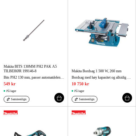
Makita BITS 130MM PH2 PAK A5
TILBEHØR 199146-8
Makita Bordsag 1 500 W, 260 mm
Bits PH2 130 mm, passer automatdelen 199146-8. Leveres i 5-pakning.
Bordsag med høy kapasitet og allsidig sideanlegg.
549 kr
10 750 kr
På lager
På lager
Sammenlign
Sammenlign