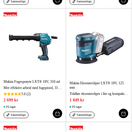
Sammenlign
Sammenlign
Makita Fugesprøyte LXT® 18V, 310 ml
Makita Eksentersliper LXT® 18V, 125
mm
Mer effektivt arbeid med fugepistol, 310 ml holder.
Trådløs eksentersliper i lite og kompakt utførelse. Ergonomisk håndtak med gummibelegg gir bedre kontroll og komfort.
5.0
(2)
2 699 kr
1 849 kr
På lager
På lager
Sammenlign
Sammenlign