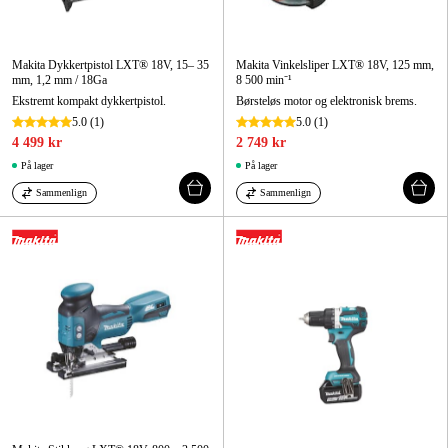
Makita Dykkertpistol LXT® 18V, 15– 35
Makita Vinkelsliper LXT® 18V, 125 mm,
mm, 1,2 mm / 18Ga
8 500 min⁻¹
Ekstremt kompakt dykkertpistol.
Børsteløs motor og elektronisk brems.
5.0
(1)
5.0
(1)
4 499 kr
2 749 kr
På lager
På lager
Sammenlign
Sammenlign