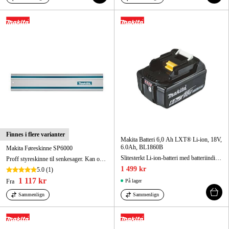
Finnes i flere varianter
Makita Batteri 6,0 Ah LXT® Li-ion, 18V,
6.0Ah, BL1860B
Makita Føreskinne SP6000
Slitesterkt Li-ion-batteri med batteriindikator.
Proff styreskinne til senkesager. Kan også brukes på sirkelsager med skinneadapter. Brukes for å få presise kapp og rette linjer med senkesag og sirkelsag.
1 499 kr
5.0
(1)
1 117 kr
Fra
På lager
Sammenlign
Sammenlign