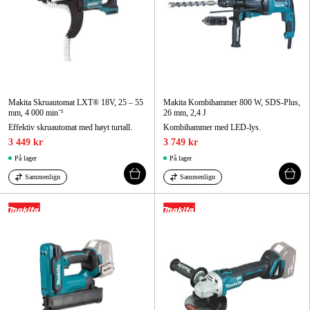
Makita Skruautomat LXT® 18V, 25 – 55
Makita Kombihammer 800 W, SDS-Plus,
mm, 4 000 min⁻¹
26 mm, 2,4 J
Effektiv skruautomat med høyt turtall.
Kombihammer med LED-lys.
3 449 kr
3 749 kr
På lager
På lager
Sammenlign
Sammenlign