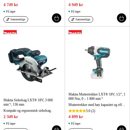
4 749 kr
4 949 kr
På lager
På lager
Sammenlign
Sammenlign
Makita Muttertrekker LXT® 18V, 1/2", 1
000 Nm, 0 – 1 800 min⁻¹
Makita Sirkelsag LXT® 18V, 3 600
min⁻¹, 136 mm
Muttertrekker med høy kapasitet og effekt, med børsteløs motor.
Kompakt og ergonomisk sirkelsag.
5.0
(2)
2 349 kr
4 899 kr
På lager
På lager