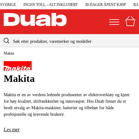
RIGE
INGEN TOLL – ALT INKLUDERT
30 DAGER ÅPENT KJØP
RASK L
info@duab.no
Makita
|
Privat
Bedrift
Norge
Sverige
Maskiner og verktøy
Makita
Danmark
Garasje og verksted
Suomi
Makita er en av verdens ledende produsenter av elektroverktøy og kjent
Maskintilbehør og forbruksvarer
for høy kvalitet, driftssikkerhet og innovasjon. Hos Duab finner du et
Deutschland
bredt utvalg av Makita-maskiner, batterier og tilbehør for både
Arbeidsklær og beskyttelse
profesjonelle og krevende brukere.
Elektro og bygg
Les mer
Skog og hage