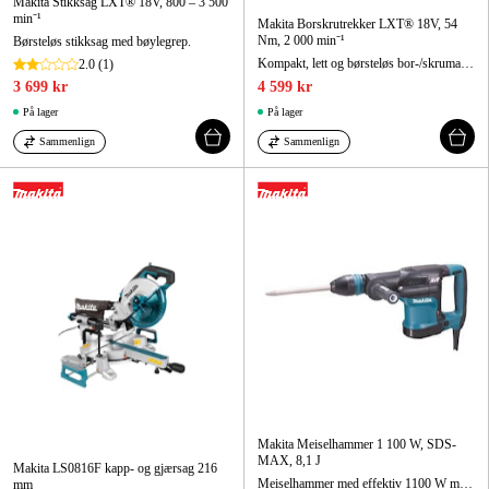
Makita Stikksag LXT® 18V, 800 – 3 500
min⁻¹
Makita Borskrutrekker LXT® 18V, 54
Nm, 2 000 min⁻¹
Børsteløs stikksag med bøylegrep.
Kompakt, lett og børsteløs bor-/skrumaskin 18 V.
2.0
(1)
3 699 kr
4 599 kr
På lager
På lager
Sammenlign
Sammenlign
Makita Meiselhammer 1 100 W, SDS-
MAX, 8,1 J
Makita LS0816F kapp- og gjærsag 216
Meiselhammer med effektiv 1100 W motor, vekt kun 5,6 kg.
mm