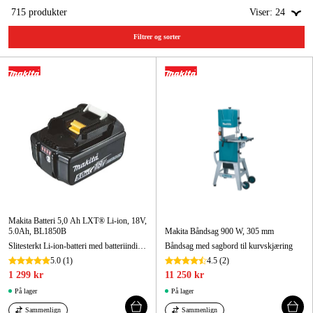
715
produkter
Viser:
24
Hjem og fritid
Filtrer og sorter
Kampanjer
Varemerker
Artikler og guider
Kontakt
Vanlige spørsmål
Makita Batteri 5,0 Ah LXT® Li-ion, 18V,
5.0Ah, BL1850B
Makita Båndsag 900 W, 305 mm
Slitesterkt Li-ion-batteri med batteriindikator.
Båndsag med sagbord til kurvskjæring
5.0
(1)
4.5
(2)
1 299 kr
11 250 kr
På lager
På lager
Sammenlign
Sammenlign