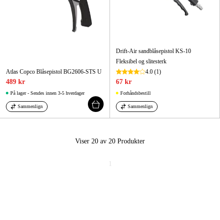
Drift-Air sandblåsepistol KS-10
Fleksibel og slitesterk
Atlas Copco Blåsepistol BG2606-STS U
4.0
(1)
489 kr
67 kr
På lager - Sendes innen 3-5 hverdager
Forhåndsbestill
Sammenlign
Sammenlign
Viser 20 av 20
Produkter
1