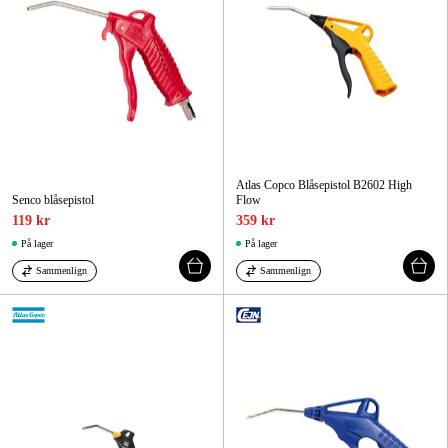
Atlas Copco Blåsepistol B2602 High
Senco blåsepistol
Flow
119 kr
359 kr
På lager
På lager
Sammenlign
Sammenlign