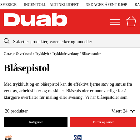
ERIGE
INGEN TOLL – ALT INKLUDERT
30 DAGER ÅPENT KJØP
RASK 
info@duab.no
Garasje & verksted
/
Trykklyft
/
Trykkluftsverktøy
/
Blåsepistoler
|
Privat
Bedrift
Norge
Blåsepistol
Sverige
Maskiner og verktøy
Danmark
Med
trykkluft
og en blåsepistol kan du effektivt fjerne støv og smuss fra
Garasje og verksted
verktøy, arbeidsflater og maskiner. Blåsepistoler er uunnværlige for å
Suomi
klargjøre overflater før maling eller sveising. Vi har blåsepistoler som
Maskintilbehør og forbruksvarer
passer for både profesjonelle og gjør-det-selv-folk. Blant merkene våre
Deutschland
finner du
Cejn
,
Atlas Copco
og
Bahco
. Blåsepistoler...
20
produkter
Viser:
24
Arbeidsklær og beskyttelse
Kategorier
Filtrer og sorter
Elektro og bygg