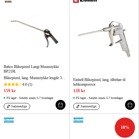
Bahco Blåsepistol Langt Munnstykke
BP219L
Blåsepistol, lang. Munnstykke lengde 330 mm
Einhell Blåsepistol, lang, tilbehør til
4.0
(1)
luftkompressor
159 kr
128 kr
På lager - Sendes innen 5-7 hverdager
På lager - Sendes innen 5-7 hverdager
Sammenlign
Sammenlign
18
%