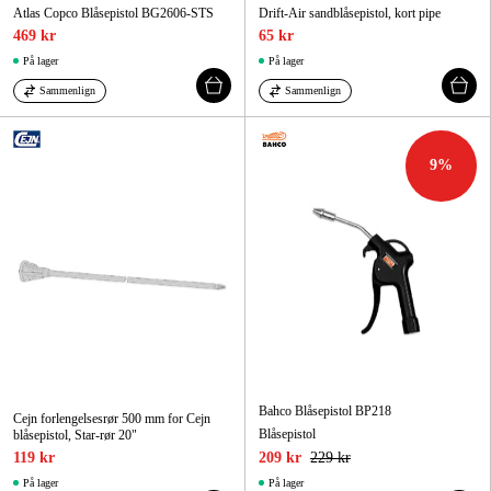
Atlas Copco Blåsepistol BG2606-STS
Drift-Air sandblåsepistol, kort pipe
469 kr
65 kr
På lager
På lager
Sammenlign
Sammenlign
9
%
Bahco Blåsepistol BP218
Cejn forlengelsesrør 500 mm for Cejn
Blåsepistol
blåsepistol, Star-rør 20"
119 kr
209 kr
229 kr
På lager
På lager