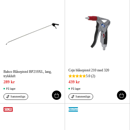
Skog og hage
Hjem og fritid
Kampanjer
Varemerker
Artikler og guider
Kontakt
Cejn blåsepistol 210 med 320
Bahco Blåsepistol BP219XL, lang,
trykkluft
5.0
(2)
Vanlige spørsmål
289 kr
439 kr
På lager
På lager
Sammenlign
Sammenlign