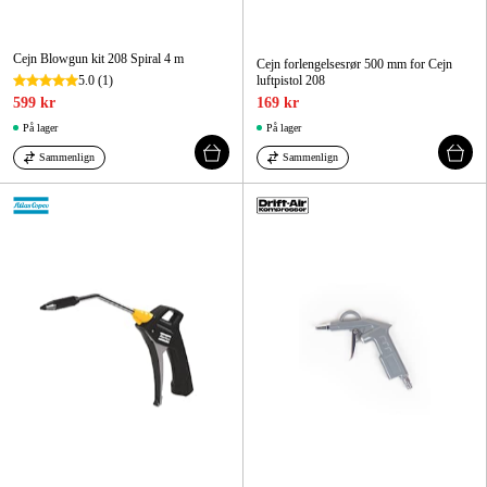
Cejn Blowgun kit 208 Spiral 4 m
Cejn forlengelsesrør 500 mm for Cejn
5.0
(1)
luftpistol 208
599 kr
169 kr
På lager
På lager
Sammenlign
Sammenlign