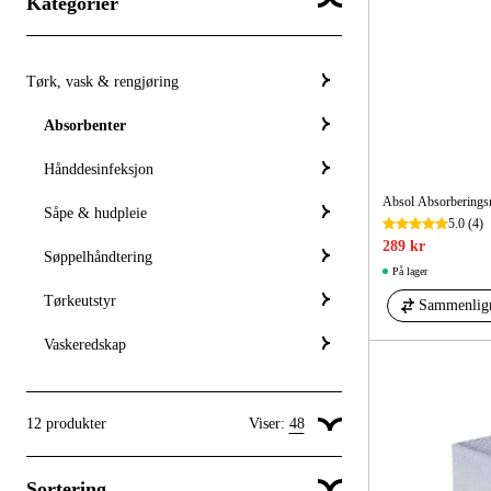
Kategorier
Tørk, vask & rengjøring
Absorbenter
Hånddesinfeksjon
Absol Absorberingsm
Såpe & hudpleie
5.0
(4)
289 kr
Søppelhåndtering
På lager
Tørkeutstyr
Sammenlig
Vaskeredskap
12
produkter
Viser:
48
Vis 24 produkter per side
Sortering