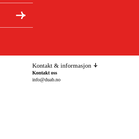
Kontakt & informasjon
Kontakt oss
info@duab.no
Södra Vägen 3
SE-383 34 Mönsterås, Sverige
Personvern
Personvernerklæring
Cookies