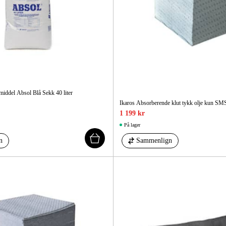
Elektro
Hjem
iddel Absol Blå Sekk 40 liter
Ikaros Absorberende klut tykk olje kun S
1 199 kr
På lager
n
Sammenlign