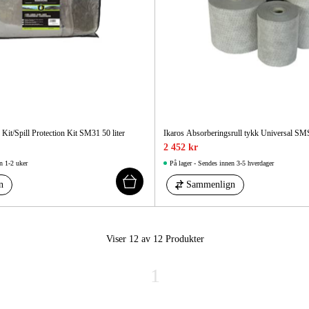
Kit/Spill Protection Kit SM31 50 liter
Ikaros Absorberingsrull tykk Universal S
2 452 kr
n 1-2 uker
På lager - Sendes innen 3-5 hverdager
n
Sammenlign
Viser 12 av 12
Produkter
1