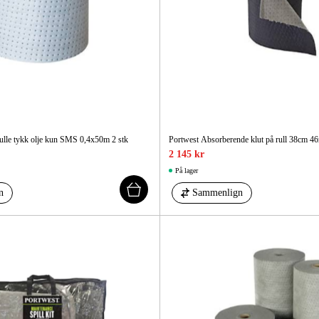
ulle tykk olje kun SMS 0,4x50m 2 stk
Portwest Absorberende klut på rull 38cm 4
2 145 kr
På lager
n
Sammenlign