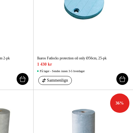
6m 2-pk
Ikaros Fatlocks protection oil only Ø56cm, 25-pk
1 430 kr
På lager - Sendes innen 3-5 hverdager
Sammenlign
36
%