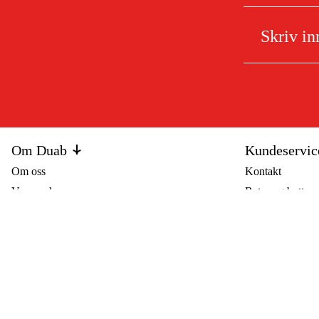
Om Duab
Kundeservic
Om oss
Kontakt
Varemerker
Retur og bytte
Artikler og guider
Vanlige spørsmå
Bærekraft
Returskjema (P
Angre kjøp