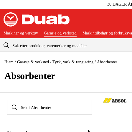
30 DAGER Å
Maskiner og verktøy
Garasje og verksted
Maskintilbehør og forbruksva
Handlevogn
Hjem
/
Garasje & verksted
/
Tørk, vask & rengjøring
/
Absorbenter
Absorbenter