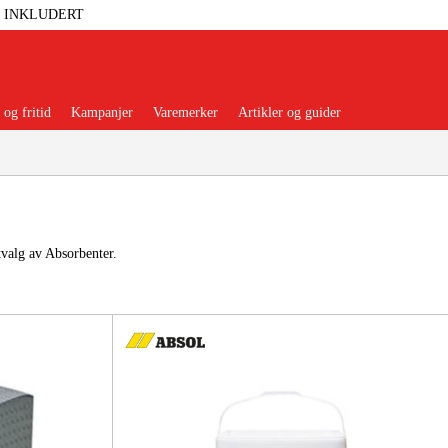
T INKLUDERT
og fritid
Kampanjer
Varemerker
Artikler og guider
tvalg av Absorbenter.
 Verktøy
Garasje Og Verksted
lbehør Og Forbruksvarer
dsklær Og Beskyttelse