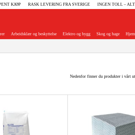
PENT KJØP
RASK LEVERING FRA SVERIGE
INGEN TOLL – AL
rer
Arbeidsklær og beskyttelse
Elektro og bygg
Skog og hage
Hjem 
Populære kategorier
Nedenfor finner du produkter i vårt u
Maskiner Og
Maskinti
Arbei