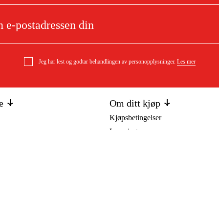
Jeg har lest og godtar behandlingen av personopplysninger.
Les mer
e
Om ditt kjøp
Kjøpsbetingelser
Levering
l
Betaling
DF)
Last ned kjøpsbetingelser (PDF)
Tilgjengelighet