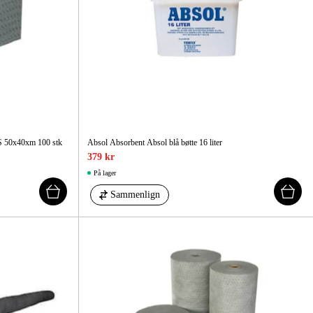
 Og Bygg
Skog Og Hage
 Og Fritid
Kampanjer
MS 50x40xm 100 stk
Absol Absorbent Absol blå bøtte 16 liter
379 kr
På lager
Sammenlign