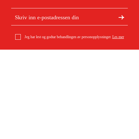
Jeg har lest og godtar behandlingen av personopplysninger.
Les mer
Om Duab
Artikler og guider
Induktor standard 16–21 kW
Om oss
Bærekraft
8 063 kr
Varemerker
Kundeservice
Om ditt kjøp
Kontakt
Kjøpsbetingelser
Retur og bytte
Levering
Vanlige spørsmål
Betaling
Returskjema (PDF)
Last ned kjøpsbetingelser (PDF)
Angre kjøp
Tilgjengelighet