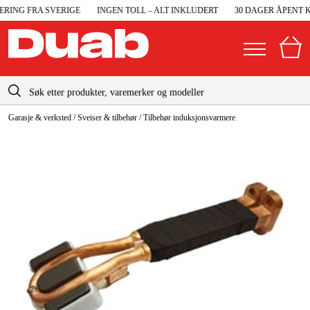
RING FRA SVERIGE
INGEN TOLL – ALT INKLUDERT
30 DAGER ÅPENT KJ
info@duab.no
Garasje & verksted
/
Sveiser & tilbehør
/
Tilbehør induksjonsvarmere
|
Privat
Bedrift
Norge
Sverige
Maskiner og verktøy
Danmark
Garasje og verksted
Suomi
Maskintilbehør og forbruksvarer
Deutschland
Arbeidsklær og beskyttelse
Elektro og bygg