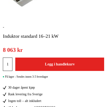
Skog og hage
Hjem og fritid
Kampanjer
-
Induktor standard 16–21 kW
Varemerker
Artikler og guider
8 063 kr
Kontakt
Legg i handlekurv
Vanlige spørsmål
På lager - Sendes innen 3-5 hverdager
30 dager åpent kjøp
Rask levering fra Sverige
Ingen toll – alt inkludert