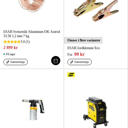
ESAB Sveisetråd Aluminium OK Autrod
53.56 1,2 mm 7 kg
Finnes i flere varianter
5.0
(1)
2 899 kr
ESAB Jordklemme Eco
99 kr
På lager
Fra
Sammenlign
Sammenlign