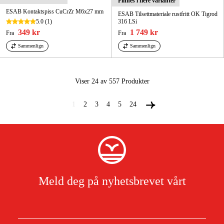
Finnes i flere varianter
ESAB Kontaktspiss CuCrZr M6x27 mm
ESAB Tilsettmateriale rustfritt OK Tigrod
5.0
(1)
316 LSi
349 kr
1 749 kr
Fra
Fra
Sammenlign
Sammenlign
Viser 24 av 557
Produkter
1
2
3
4
5
24
Meld deg på nyhetsbrevet vårt