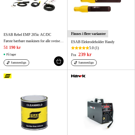
Finnes i flere varianter
ESAB Rebel EMP 205ic AC/DC
Første bærbare maskinen for alle sveisemetoder
ESAB Elektrodeholder Handy
51 190 kr
5.0
(1)
239 kr
På lager
Fra
Sammenlign
Sammenlign