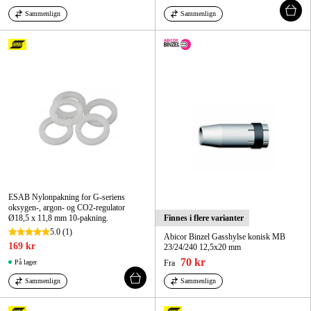
Sammenlign
Sammenlign
ESAB Nylonpakning for G-seriens
oksygen-, argon- og CO2-regulator
Ø18,5 x 11,8 mm 10-pakning.
Finnes i flere varianter
5.0
(1)
Abicor Binzel Gasshylse konisk MB
169 kr
23/24/240 12,5x20 mm
70 kr
På lager
Fra
Sammenlign
Sammenlign