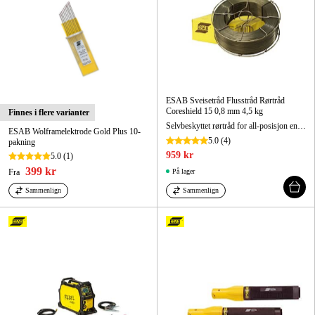
ESAB Sveisetråd Flusstråd Rørtråd
Coreshield 15 0,8 mm 4,5 kg
Finnes i flere varianter
Selvbeskyttet rørtråd for all-posisjon enkelstrengs sveising
ESAB Wolframelektrode Gold Plus 10-
5.0
(4)
pakning
959 kr
5.0
(1)
399 kr
Fra
På lager
Sammenlign
Sammenlign