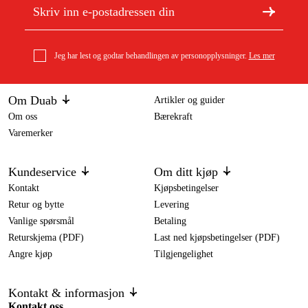
Jeg har lest og godtar behandlingen av personopplysninger.
Les mer
Om Duab
Artikler og guider
Om oss
Bærekraft
Varemerker
Kundeservice
Om ditt kjøp
Kontakt
Kjøpsbetingelser
Retur og bytte
Levering
Vanlige spørsmål
Betaling
Returskjema (PDF)
Last ned kjøpsbetingelser (PDF)
Angre kjøp
Tilgjengelighet
Kontakt & informasjon
Kontakt oss