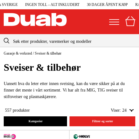
VERIGE
INGEN TOLL – ALT INKLUDERT
30 DAGER ÅPENT KJØP
RASK
info@duab.no
Garasje & verksted
/
Sveiser & tilbehør
|
Privat
Bedrift
Norge
Sveiser & tilbehør
Sverige
Maskiner og verktøy
Danmark
Uansett hva du leter etter innen sveising, kan du være sikker på at du
Garasje og verksted
finner det meste i vårt sortiment. Vi har alt fra MIG, TIG sveiser til
Suomi
stiftsveiser og plasmaskjærere.
Maskintilbehør og forbruksvarer
Deutschland
I tillegg finner du en rekke sveisetilbehør til sveisene, som sveisehjelmer,
557
produkter
Viser:
24
Arbeidsklær og beskyttelse
kabler og sveiseverktøy.
Kategorier
Filtrer og sorter
Elektro og bygg