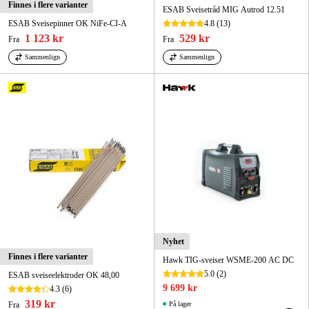
Finnes i flere varianter
ESAB Sveisetråd MIG Autrod 12.51
ESAB Sveisepinner OK NiFe-CI-A
4.8
(13)
1 123 kr
529 kr
Fra
Fra
Sammenlign
Sammenlign
Nyhet
Finnes i flere varianter
Hawk TIG-sveiser WSME-200 AC DC
5.0
(2)
ESAB sveiseelektroder OK 48,00
9 699 kr
4.3
(6)
319 kr
Fra
På lager