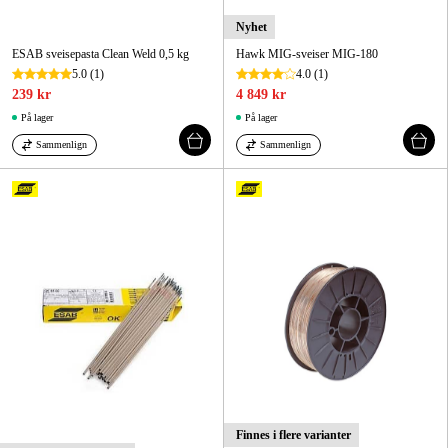
Nyhet
ESAB sveisepasta Clean Weld 0,5 kg
Hawk MIG-sveiser MIG-180
5.0
(1)
4.0
(1)
239 kr
4 849 kr
På lager
På lager
Sammenlign
Sammenlign
Finnes i flere varianter