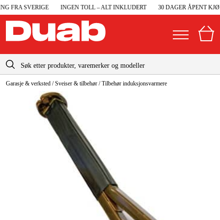
G FRA SVERIGE
INGEN TOLL – ALT INKLUDERT
30 DAGER ÅPENT KJØP
info@duab.no
Garasje & verksted
/
Sveiser & tilbehør
/
Tilbehør induksjonsvarmere
|
Privat
Bedrift
Norge
Sverige
Maskiner og verktøy
Danmark
Garasje og verksted
Suomi
Maskintilbehør og forbruksvarer
Deutschland
Arbeidsklær og beskyttelse
Elektro og bygg