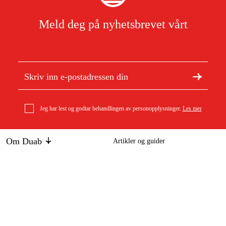
Meld deg på nyhetsbrevet vårt
Jeg har lest og godtar behandlingen av personopplysninger.
Les mer
Om Duab
Artikler og guider
Om oss
Bærekraft
Induksjonsspole Robust JH800 JO0963B
Varemerker
13 702 kr
Kundeservice
Om ditt kjøp
Kontakt
Kjøpsbetingelser
Retur og bytte
Levering