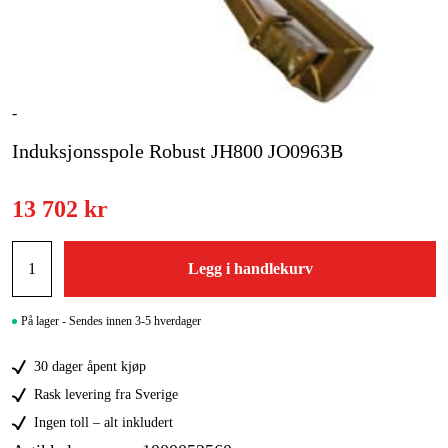
Skog og hage
Hjem og fritid
Kampanjer
-
Induksjonsspole Robust JH800 JO0963B
Varemerker
Artikler og guider
13 702 kr
Kontakt
Legg i handlekurv
Vanlige spørsmål
På lager - Sendes innen 3-5 hverdager
30 dager åpent kjøp
Rask levering fra Sverige
Ingen toll – alt inkludert